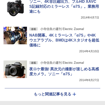
ソニー、4K非圧縮出力、フルHD XAVC
S記録対応のミラーレス「α7S」。業務用
途にも
2014年4月7日
小寺信良の週刊 Electric Zooma!
連載
NAB開幕。4Kミラーレス「α7S」や4K
ウエアラブル、BMDは4Kスタジオを超低
価格に
2014年4月10日
小寺信良の週刊 Electric Zooma!
連載
夜ロケ最強! 異次元の撮影が楽しめる高感
度カメラ。ソニー「α7S」
2014年8月27日
もっと関連記事を見る