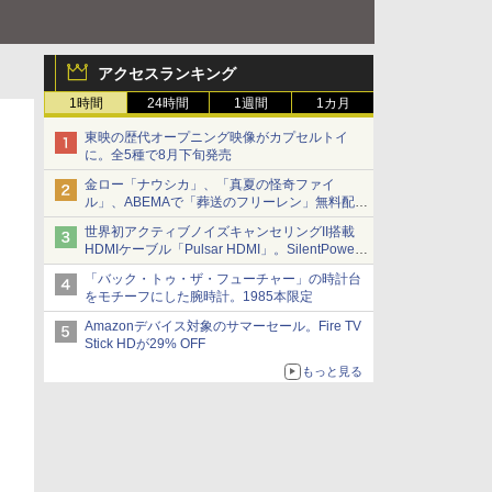
アクセスランキング
1時間
24時間
1週間
1カ月
東映の歴代オープニング映像がカプセルトイ
に。全5種で8月下旬発売
金ロー「ナウシカ」、「真夏の怪奇ファイ
ル」、ABEMAで「葬送のフリーレン」無料配信
など。夏の特番・配信情報
世界初アクティブノイズキャンセリングII搭載
HDMIケーブル「Pulsar HDMI」。SilentPower
から
「バック・トゥ・ザ・フューチャー」の時計台
をモチーフにした腕時計。1985本限定
Amazonデバイス対象のサマーセール。Fire TV
Stick HDが29% OFF
もっと見る