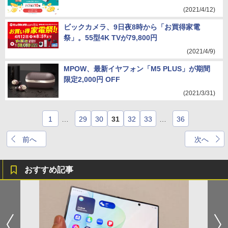
(2021/4/12)
ビックカメラ、9日夜8時から「お買得家電
祭」。55型4K TVが79,800円
(2021/4/9)
MPOW、最新イヤフォン「M5 PLUS」が期間
限定2,000円 OFF
(2021/3/31)
1
…
29
30
31
32
33
…
36
前へ
次へ
おすすめ記事