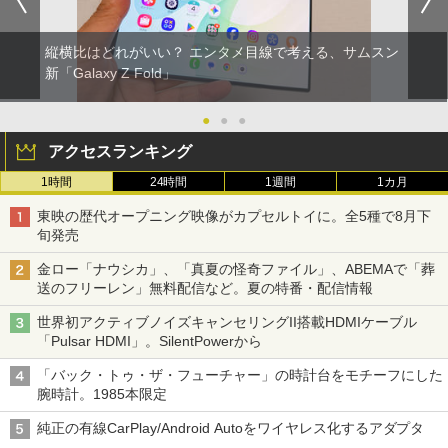
縦横比はどれがいい？ エンタメ目線で考える、サムスン
新「Galaxy Z Fold」
●
●
●
アクセスランキング
1時間
24時間
1週間
1カ月
東映の歴代オープニング映像がカプセルトイに。全5種で8月下
旬発売
金ロー「ナウシカ」、「真夏の怪奇ファイル」、ABEMAで「葬
送のフリーレン」無料配信など。夏の特番・配信情報
世界初アクティブノイズキャンセリングII搭載HDMIケーブル
「Pulsar HDMI」。SilentPowerから
「バック・トゥ・ザ・フューチャー」の時計台をモチーフにした
腕時計。1985本限定
純正の有線CarPlay/Android Autoをワイヤレス化するアダプタ