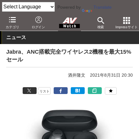
Powered by
Translate
AV Watch
動向
ショップ
セール
カテゴリ
ログイン
検索
Impressサイト
ニュース
Jabra、ANC搭載完全ワイヤレス2機種を最大15%
セール
酒井隆文
2021年8月31日 20:30
リスト