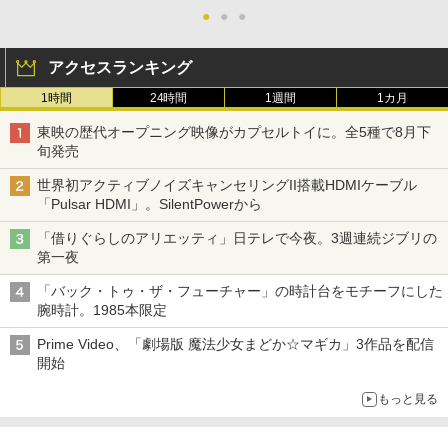
●
●
●
アクセスランキング
1時間
24時間
1週間
1カ月
東映の歴代オープニング映像がカプセルトイに。全5種で8月下
旬発売
世界初アクティブノイズキャンセリングII搭載HDMIケーブル
「Pulsar HDMI」。SilentPowerから
「借りぐらしのアリエッティ」日テレで今夜。3週連続ジブリの
第一夜
「バック・トゥ・ザ・フューチャー」の時計台をモチーフにした
腕時計。1985本限定
Prime Video、「劇場版 魔法少女まどか☆マギカ」3作品を配信
開始
もっと見る