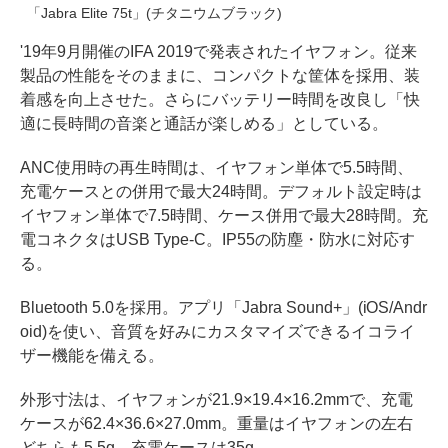
「Jabra Elite 75t」(チタニウムブラック)
'19年9月開催のIFA 2019で発表されたイヤフォン。従来
製品の性能をそのままに、コンパクトな筐体を採用、装
着感を向上させた。さらにバッテリー時間を改良し「快
適に長時間の音楽と通話が楽しめる」としている。
ANC使用時の再生時間は、イヤフォン単体で5.5時間、
充電ケースとの併用で最大24時間。デフォルト設定時は
イヤフォン単体で7.5時間、ケース併用で最大28時間。充
電コネクタはUSB Type-C。IP55の防塵・防水に対応す
る。
Bluetooth 5.0を採用。アプリ「Jabra Sound+」(iOS/Andr
oid)を使い、音質を好みにカスタマイズできるイコライ
ザー機能を備える。
外形寸法は、イヤフォンが21.9×19.4×16.2mmで、充電
ケースが62.4×36.6×27.0mm。重量はイヤフォンの左右
どちらも5.5g。充電ケースは35g。