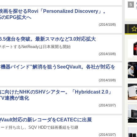
を探せるRovi「Personalized Discovery」。
対応のEPG拡大へ
(2014/10/8)
6.5億台を突破。最新スマホなど3.0対応拡大
ポートするNetReadyは日本展開も開始
(2014/10/8)
機器バインド”解消を狙うSeeQVault。各社が対応を
(2014/10/8)
向けたNHKのSHVシアター。「Hybridcast 2.0」
TV連携が進化
(2014/10/7)
QVault対応の新レコーダをCEATECに出展
カード持ち出し。SQV HDDで録画番組を引継
(2014/10/7)