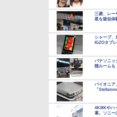
三菱、レー
星を疑似体
シャープ、1
IGZOタブ
パナソニック
聴ルームも
パイオニア、
「Stell
4K/8Kや
幕。ソニー