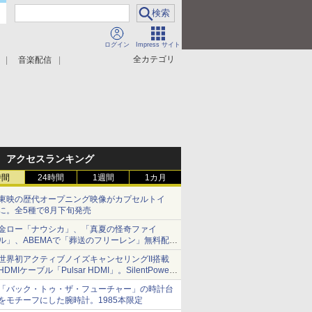
ログイン
Impress サイト
全カテゴリ
音楽配信
アクセスランキング
時間
24時間
1週間
1カ月
東映の歴代オープニング映像がカプセルトイ
に。全5種で8月下旬発売
金ロー「ナウシカ」、「真夏の怪奇ファイ
ル」、ABEMAで「葬送のフリーレン」無料配信
など。夏の特番・配信情報
世界初アクティブノイズキャンセリングII搭載
HDMIケーブル「Pulsar HDMI」。SilentPower
から
「バック・トゥ・ザ・フューチャー」の時計台
をモチーフにした腕時計。1985本限定