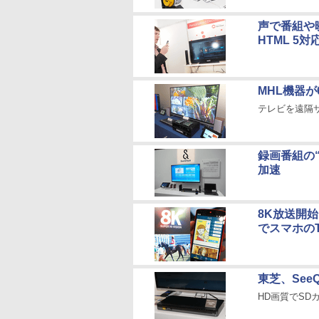
声で番組や映画
HTML 5
MHL機器が
テレビを遠隔サ
録画番組の“
加速
8K放送開始に
でスマホの
東芝、See
HD画質でSD