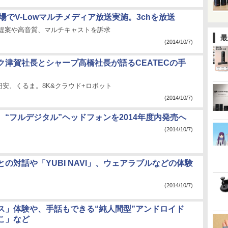
会場でV-Lowマルチメディア放送実施。3chを放送
載提案や高音質、マルチキャストを訴求
最
(2014/10/7)
ク津賀社長とシャープ高橋社長が語るCEATECの手
安、くるま。8K&クラウド+ロボット
(2014/10/7)
、“フルデジタル”ヘッドフォンを2014年度内発売へ
(2014/10/7)
の対話や「YUBI NAVI」、ウェアラブルなどの体験
(2014/10/7)
ス」体験や、手話もできる“純人間型”アンドロイド
こ」など