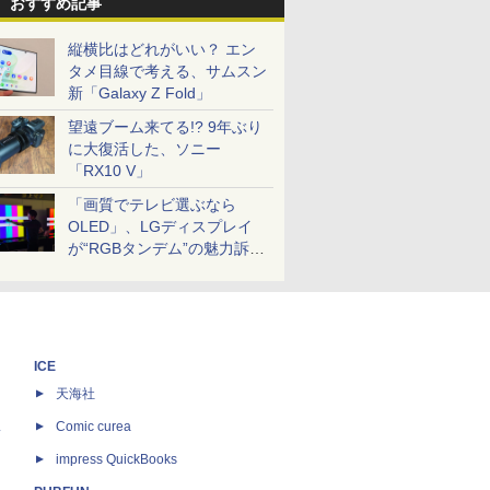
おすすめ記事
縦横比はどれがいい？ エン
タメ目線で考える、サムスン
新「Galaxy Z Fold」
望遠ブーム来てる!? 9年ぶり
に大復活した、ソニー
「RX10 V」
「画質でテレビ選ぶなら
OLED」、LGディスプレイ
が“RGBタンデム”の魅力訴
求。液晶とのガチ比較も
ICE
天海社
ス
Comic curea
impress QuickBooks