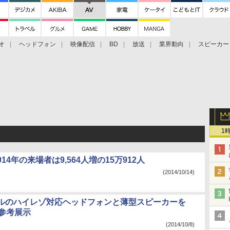
オ
ヘッドフォン
映像配信
BD
放送
業界動向
スピーカー
ェクタ
PS4
BDプレーヤー
映像配信
BD
1
2014年の来場者は9,564人増の15万912人
(2014/10/14)
ルのハイレゾ対応ヘッドフォンと薄型スピーカーを
eが参考展示
(2014/10/8)