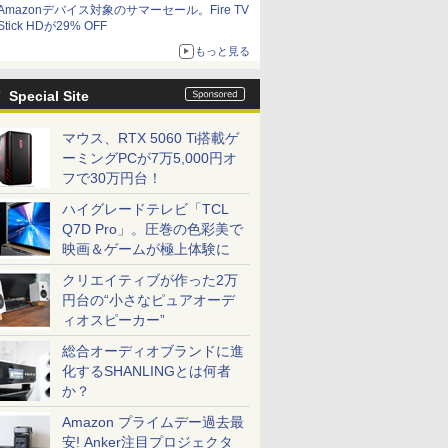
Amazonデバイス対象のサマーセール。Fire TV
Stick HDが29% OFF
もっと見る
Special Site
マウス、RTX 5060 Ti搭載ゲ
ーミングPCが7万5,000円オ
フで30万円台！
ハイグレードテレビ「TCL
Q7D Pro」。圧巻の色彩美で
映画＆ゲームが極上体験に
クリエイティブが作った2万
円台の“小さなピュアオーデ
ィオスピーカー”
総合オーディオブランドに進
化するSHANLINGとは何者
か？
Amazon プライムデー過去最
安! Anker注目プロジェクタ