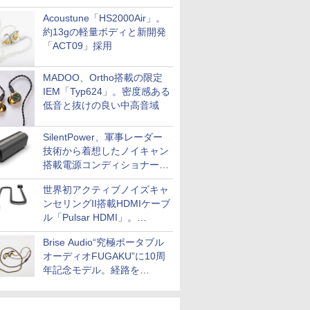
Acoustune「HS2000Air」。
約13gの軽量ボディと新開発
「ACT09」採用
MADOO、Ortho搭載の限定
IEM「Typ624」。密度感ある
低音と抜けの良い中高音域
SilentPower、軍事レーダー
技術から着想したノイキャン
搭載電源コンディショナー
「AC iPurifier2」
世界初アクティブノイズキャ
ンセリングII搭載HDMIケーブ
ル「Pulsar HDMI」。
SilentPowerから
Brise Audio“究極ポータブル
オーディオFUGAKU”に10周
年記念モデル。経路を
NISHIKIで統一。400万円