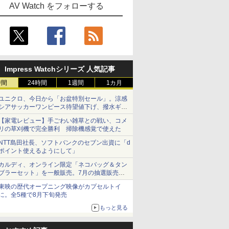
AV Watch をフォローする
Impress Watchシリーズ 人気記事
時間
24時間
1週間
1カ月
ユニクロ、今日から「お盆特別セール」。涼感
シアサッカーワンピース待望値下げ、撥水ギア
ショーツは1990円に
【家電レビュー】手ごわい雑草との戦い、コメ
リの草刈機で完全勝利 掃除機感覚で使えた
NTT島田社長、ソフトバンクのセブン出資に「d
ポイント使えるようにして」
カルディ、オンライン限定「ネコバッグ＆タン
ブラーセット」を一般販売。7月の抽選販売の
当選無効分
東映の歴代オープニング映像がカプセルトイ
に。全5種で8月下旬発売
もっと見る