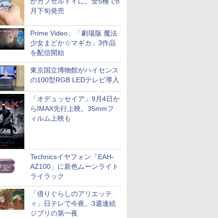
がカプセルトイに。全5種で8
月下旬発売
Prime Video、「劇場版 魔法
少女まどか☆マギカ」3作品
を配信開始
東京国立博物館がハイセンス
の100型RGB LEDテレビ導入
「オデュッセイア」9月4日か
らIMAX先行上映。35mmフ
ィルム上映も
Technicsイヤフォン「EAH-
AZ100」に新色ムーンライト
ライラック
「借りぐらしのアリエッテ
ィ」日テレで今夜。3週連続
ジブリの第一夜