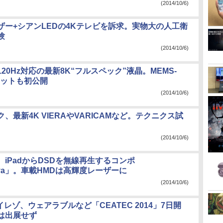
(2014/10/6)
ザー+シアンLEDの4Kテレビを訴求。実物大の人工衛
験
(2014/10/6)
20Hz対応の最新8K“フルスペック”液晶。MEMS-
レットも初公開
(2014/10/6)
、最新4K VIERAやVARICAMなど。テクニクス試
(2014/10/6)
iPadからDSDを無線再生するコンポ
anova」。車載HMDは高輝度レーザーに
(2014/10/6)
ハイレゾ、ウェアラブルなど「CEATEC 2014」7日開
は出展せず