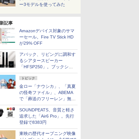
ー3モデルを使ってみた
新記事
Amazonデバイス対象のサマ
ーセール。Fire TV Stick HD
が29% OFF
アバック、リビングに調和す
るシアタースピーカー
「HFSP250」。ブックシェ
ルフはペア3万円以下
トピック
金ロー「ナウシカ」、「真夏
の怪奇ファイル」、ABEMA
で「葬送のフリーレン」無料
配信など。夏の特番・配信情
SOUNDPEATS、音質と軽さ
報
追求した「Air6 Pro」。先行
登録で8383円
東映の歴代オープニング映像