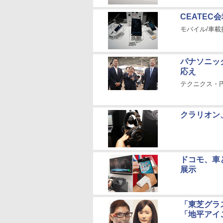
CEATEC
モバイル/車
パナソニッ
応え
テクニクス・円
クラリオン
ドコモ、車と
展示
「東芝グラ
「地平アイ