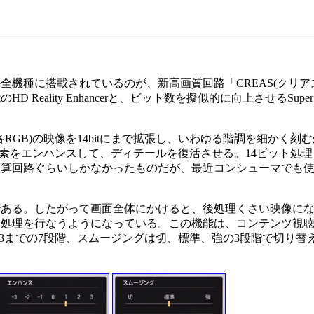
機種に搭載されているのが、新高画質回路「CREAS(クリア
ty Enhancerと、ビット数を擬似的に向上させるSuper Bit Ma
8bit(各RGB)の映像を14bitにまで拡張し、いわゆる階調を細か
画素をエンハンスして、ディテールを復活させる。14ビット処
演算回路ぐらいしかなかったものだが、最近コンシューマでも
ある。したがって画面全体にかけると、後処理くさい映像にな
な処理を行なうようになっている。この機能は、コンテンツ視
3までの7段階、スムージングは切、標準、強の3段階で切り替