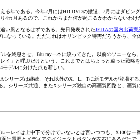
年である。今年2月にはHD DVDの撤退、7月にはダビング
り4カ月あるので、これからまた何が起こるかわからないわけ
きな追い風となるはずである。先日発表された
JEITAの国内出荷実
きな伸びになっている。ただこれはオリンピック特需だろうから、全
を終息させ、Blu-ray一本に絞ってきた。以前のソニーなら
ーレイ」と呼ぶだけという、これまでとはちょっと違った戦略
4モデルに分けた点も新しい。
シリーズは継続、それ以外のX、L、Tに新モデルが登場する
を取り上げる。シリーズ共通、またXシリーズ独自の高画質回路と、画
ーレイは上中下で分けていないとは言いつつも、X100は一
前面は電源とメディアのイジェクトボタンが左右にあるだけで