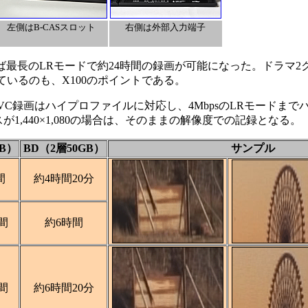
左側はB-CASスロット
右側は外部入力端子
ば最長のLRモードで約24時間の録画が可能になった。ドラマ2
ているのも、X100のポイントである。
録画はハイプロファイルに対応し、4MbpsのLRモードまで
1,440×1,080の場合は、そのままの解像度での記録となる。
B）
BD（2層50GB）
サンプル
間
約4時間20分
間
約6時間
間
約6時間20分