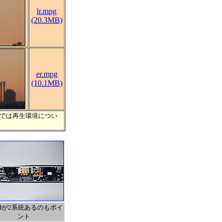
lr.mpg
(20.3MB)
er.mpg
(10.1MB)
部では再生環境につい
MIが2系統あるのもポイ
ント