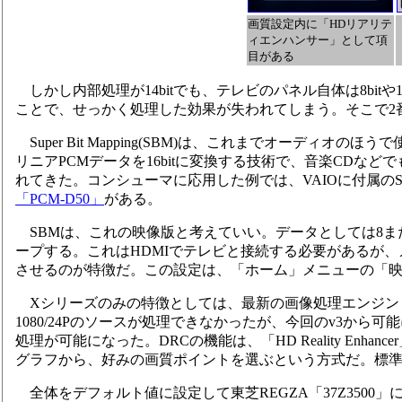
画質設定内に「HDリアリテ
ィエンハンサー」として項
目がある
しかし内部処理が14bitでも、テレビのパネル自体は8bit
ことで、せっかく処理した効果が失われてしまう。そこで2番目のSuper
Super Bit Mapping(SBM)は、これまでオーディオのほ
リニアPCMデータを16bitに変換する技術で、音楽CDなど
れてきた。コンシューマに応用した例では、VAIOに付属のSonicStag
「PCM-D50」
がある。
SBMは、これの映像版と考えていい。データとしては8または1
ープする。これはHDMIでテレビと接続する必要があるが
させるのが特徴だ。この設定は、「ホーム」メニューの「
Xシリーズのみの特徴としては、最新の画像処理エンジン「DRC
1080/24Pのソースが処理できなかったが、今回のv3から可
処理が可能になった。DRCの機能は、「HD Reality En
グラフから、好みの画質ポイントを選ぶという方式だ。標準
全体をデフォルト値に設定して東芝REGZA「37Z3500」