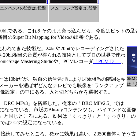
エンハンスの設定は7段階
スムージング設定は3段階
や10bitである。これをそのまま突っ込んだら、今度はビットの
 Bit Mapping for Videoの出番である。
うで使われてきた技術だ。24bitや20bitでレコーディングされた
でも20bit相当の音質が得られる技術としてプロの世界で使わ
e Mastering Studioや、PCMレコーダ
「PCM-D1」
、
SB
0bitだが、独自の信号処理により14bit相当の階調をキ
は「
、メーカーを選ばずどんなテレビでも映像を1ランクアップ
映像設定」の中にある。入と切どちらかを選択する。
-MFv3」を搭載した。従来の「DRC-MFv2.5」では
能になっている。市販のBlu-rayコンテンツも、ハイエンドな画像
hancer」と同じところにある。効果は「くっきり」と「すっきり」の
では2×2の設定になっている。
に接続してみたところ、確かに効果は高い。Z3500自体もそう古