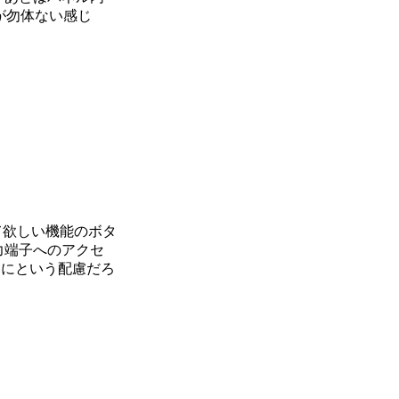
が勿体ない感じ
て欲しい機能のボタ
力端子へのアクセ
うにという配慮だろ