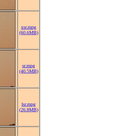
xsr.mpg
(60.6MB)
sr.mpg
(40.5MB)
lsr.mpg
(26.8MB)