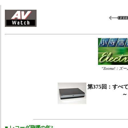
“Zooma!
第375回：すべ
～
■ レコーダ飛躍の年?