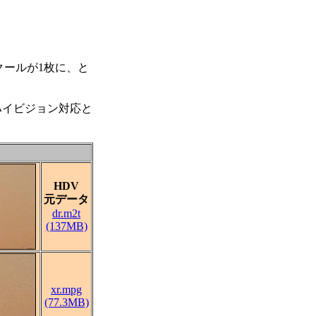
クールが1枚に、と
ハイビジョン対応と
HDV
元データ
dr.m2t
(137MB)
xr.mpg
(77.3MB)