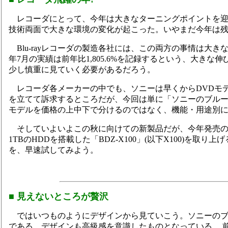
レコーダにとって、今年は大きなターニングポイントを迎える
技術両面で大きな環境の変化が起こった。いやまだ今年は残
Blu-rayレコーダの製造各社には、この両方の事情は大
年7月の実績は前年比1,805.6%を記録するという、大
少し慎重に見ていく必要があるだろう。
レコーダ各メーカーの中でも、ソニーは早くからDVDモデル
を立てて訴求するところだが、今回は単に「ソニーのブル
モデルを価格の上中下で分けるのではなく、機能・用途別に
そしていよいよこの秋に向けての新製品だが、今年発売のA
1TBのHDDを搭載した「BDZ-X100」(以下X100)
を、早速試してみよう。
■ 見えないところが贅沢
ではいつものようにデザインから見ていこう。ソニーのブル
である。デザインも高級感を意識したものとなっている。 