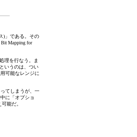
ス)」である。その
pping for
く刻む処理を行なう。ま
理というのは、つい
使用可能なレンジに
ってしまうが、一
聴中に「オプショ
え可能だ。