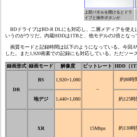
上部パネルを開けるとドラ
イブと操作ボタンが
BDドライブはBD-R DLにも対応し、二層メディアを使え
いうのがウリだ。内蔵HDDは1TBと、他モデルの2倍となっ
画質モードと記録時間は以下のようになっている。今回AVC
した。また1,920画素での記録にも対応している。ただソースが
録画形式
録画モード
解像度
ビットレート
HDD（1T
約88時
BS
1,920×1,080
－
DR
地デジ
1,440×1,080
約125時
約130時
XR
15Mbps