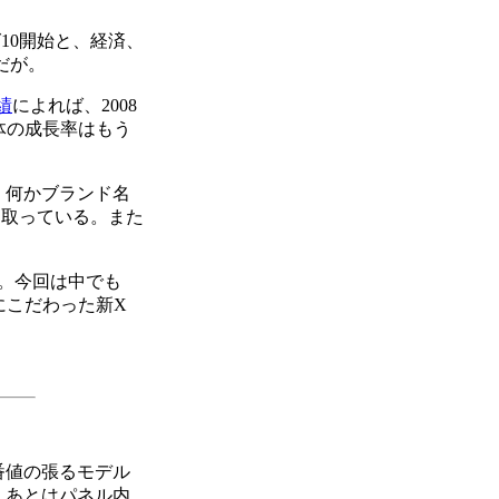
10開始と、経済、
だが。
績
によれば、2008
体の成長率はもう
、何かブランド名
を取っている。また
。今回は中でも
質にこだわった新X
番値の張るモデル
、あとはパネル内