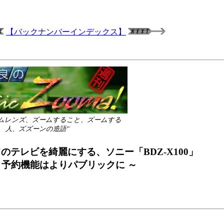
【バックナンバーインデックス】
：ズームレンズ、ズームすること、ズームする
人、ズズーンの造語”
てのテレビを綺麗にする、ソニー「BDZ-X100」
 予約機能はよりパブリックに ～