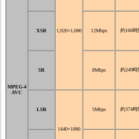
約166時
XSR
1,920×1,080
12Mbps
約249時
SR
8Mbps
MPEG-4
AVC
約374時
LSR
5Mbps
1440×1080