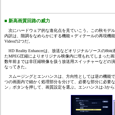
■ 新高画質回路の威力
次にハードウェア的な進化点を見ていこう。この秋モデル全
内訳は、階調をなめらかにする機能＋ディテールの再現機能のHD Reali
Videoの2つだ。
HD Reality Enhancerは、放送などオリジナルソースの
たMPEG圧縮によりオリジナル映像内に埋もれてしまった
数年前までは非圧縮映像を扱う放送用スイッチャーなどの
なってきた。
スムージングとエンハンスは、方向性としては逆の機能で
つの画面内で細かく処理部分を分けて、必要な部分に必要
ン」ボタンを押して、画質設定を選ぶ。エンハンスは-3から