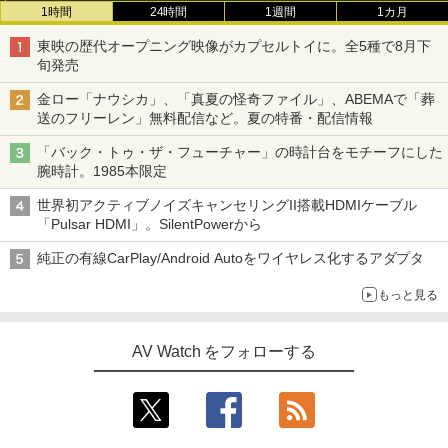
1時間
24時間
1週間
1カ月
東映の歴代オープニング映像がカプセルトイに。全5種で8月下
旬発売
金ロー「ナウシカ」、「真夏の怪奇ファイル」、ABEMAで「葬
送のフリーレン」無料配信など。夏の特番・配信情報
「バック・トゥ・ザ・フューチャー」の時計台をモチーフにした
腕時計。1985本限定
世界初アクティブノイズキャンセリングII搭載HDMIケーブル
「Pulsar HDMI」。SilentPowerから
純正の有線CarPlay/Android Autoをワイヤレス化するアダプタ
もっと見る
AV Watch をフォローする