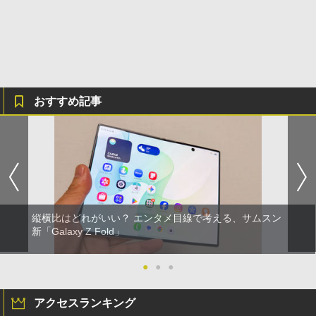
おすすめ記事
縦横比はどれがいい？ エンタメ目線で考える、サムスン
新「Galaxy Z Fold」
●
●
●
アクセスランキング