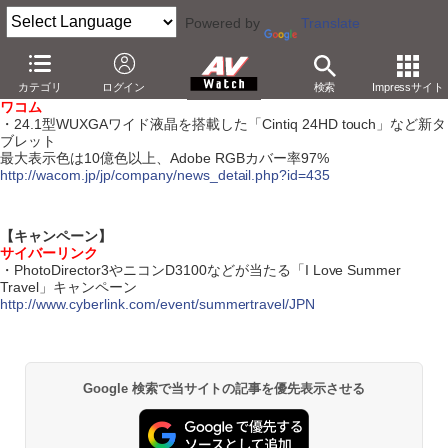
Powered by
Translate
【7月10日】
カテゴリ
ログイン
検索
Impressサイト
【ハードウェア】
ワコム
・24.1型WUXGAワイド液晶を搭載した「Cintiq 24HD touch」など新タ
ブレット
最大表示色は10億色以上、Adobe RGBカバー率97%
http://wacom.jp/jp/company/news_detail.php?id=435
【キャンペーン】
サイバーリンク
・PhotoDirector3やニコンD3100などが当たる「I Love Summer
Travel」キャンペーン
http://www.cyberlink.com/event/summertravel/JPN
Google 検索で当サイトの記事を優先表示させる