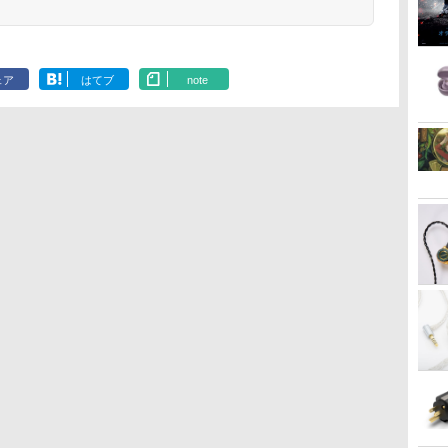
ェア
はてブ
note