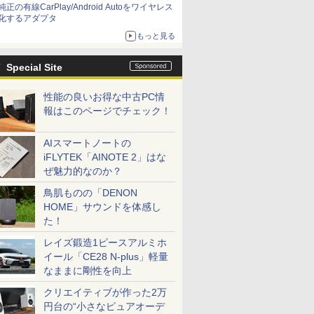
純正の有線CarPlay/Android Autoをワイヤレス
化するアダプタ
もっと見る
Special Site
性能の良いお得な中古PC情
報はこのページでチェック！
AIスマートノートの
iFLYTEK「AINOTE 2」はな
ぜ魅力的なのか？
鳥肌ものの「DENON
HOME」サウンドを体感し
た！
レイズ鍛造1ピースアルミホ
イール「CE28 N-plus」軽量
なままに剛性を向上
クリエイティブが作った2万
円台の“小さなピュアオーデ