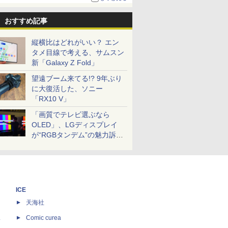
おすすめ記事
縦横比はどれがいい？ エン
タメ目線で考える、サムスン
新「Galaxy Z Fold」
望遠ブーム来てる!? 9年ぶり
に大復活した、ソニー
「RX10 V」
「画質でテレビ選ぶなら
OLED」、LGディスプレイ
が“RGBタンデム”の魅力訴
求。液晶とのガチ比較も
ICE
天海社
ス
Comic curea