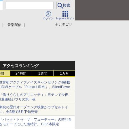
ログイン
Impress サイト
全カテゴリ
音楽配信
アクセスランキング
時間
24時間
1週間
1カ月
世界初アクティブノイズキャンセリングII搭載
HDMIケーブル「Pulsar HDMI」。SilentPower
から
「借りぐらしのアリエッティ」日テレで今夜。
3週連続ジブリの第一夜
東映の歴代オープニング映像がカプセルトイ
に。全5種で8月下旬発売
「バック・トゥ・ザ・フューチャー」の時計台
をモチーフにした腕時計。1985本限定