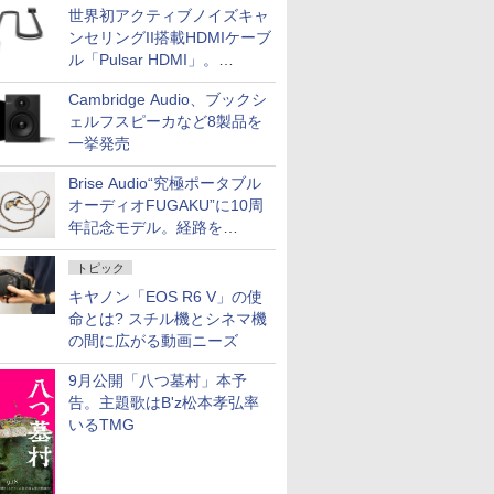
世界初アクティブノイズキャ
ンセリングII搭載HDMIケーブ
ル「Pulsar HDMI」。
SilentPowerから
Cambridge Audio、ブックシ
ェルフスピーカなど8製品を
一挙発売
Brise Audio“究極ポータブル
オーディオFUGAKU”に10周
年記念モデル。経路を
NISHIKIで統一。400万円
トピック
キヤノン「EOS R6 V」の使
命とは? スチル機とシネマ機
の間に広がる動画ニーズ
9月公開「八つ墓村」本予
告。主題歌はB'z松本孝弘率
いるTMG