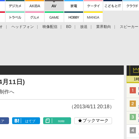
オ
ヘッドフォン
映像配信
BD
放送
業界動向
スピーカー
ェクタ
PS4
BDプレーヤー
映像配信
BD
1
月11日)
で制作へ
（2013/4/11 20:18）
ブックマーク
ェア
はてブ
note