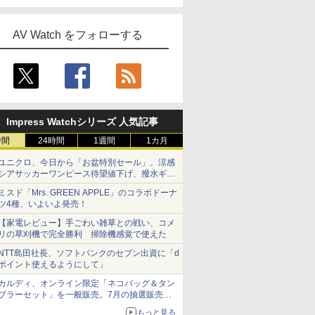
AV Watch をフォローする
Impress Watchシリーズ 人気記事
時間
24時間
1週間
1カ月
ユニクロ、今日から「お盆特別セール」。涼感
シアサッカーワンピース待望値下げ、撥水ギア
ショーツは1990円に
ミスド「Mrs. GREEN APPLE」のコラボドーナ
ツ4種、いよいよ発売！
【家電レビュー】手ごわい雑草との戦い、コメ
リの草刈機で完全勝利 掃除機感覚で使えた
NTT島田社長、ソフトバンクのセブン出資に「d
ポイント使えるようにして」
カルディ、オンライン限定「ネコバッグ＆タン
ブラーセット」を一般販売。7月の抽選販売の
当選無効分
もっと見る