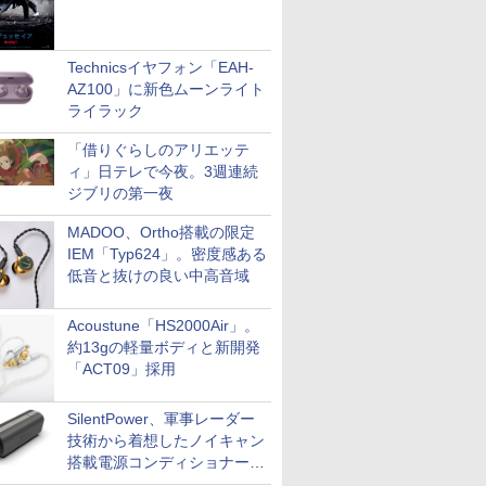
Technicsイヤフォン「EAH-
AZ100」に新色ムーンライト
ライラック
「借りぐらしのアリエッテ
ィ」日テレで今夜。3週連続
ジブリの第一夜
MADOO、Ortho搭載の限定
IEM「Typ624」。密度感ある
低音と抜けの良い中高音域
Acoustune「HS2000Air」。
約13gの軽量ボディと新開発
「ACT09」採用
SilentPower、軍事レーダー
技術から着想したノイキャン
搭載電源コンディショナー
「AC iPurifier2」