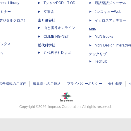
ness Library
TシャツPOD T-OD
通訳翻訳ジャーナル
セミナー
立東舎
JレスキューWeb
 X（デジタルクロス）
山と溪谷社
イカロスアカデミー
山と溪谷オンライン
MdN
CLIMBING-NET
MdN Books
ブックス
近代科学社
MdN Design Interactiv
ing
近代科学社Digital
テックリブ
TechLib
広告掲載のご案内
編集部へのご連絡
プライバシーポリシー
会社概要
Copyright ©
2026
Impress Corporation. All rights reserved.