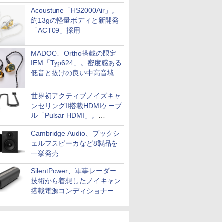
Acoustune「HS2000Air」。
約13gの軽量ボディと新開発
「ACT09」採用
MADOO、Ortho搭載の限定
IEM「Typ624」。密度感ある
低音と抜けの良い中高音域
世界初アクティブノイズキャ
ンセリングII搭載HDMIケーブ
ル「Pulsar HDMI」。
SilentPowerから
Cambridge Audio、ブックシ
ェルフスピーカなど8製品を
一挙発売
SilentPower、軍事レーダー
技術から着想したノイキャン
搭載電源コンディショナー
「AC iPurifier2」