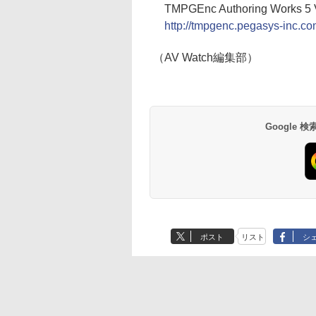
TMPGEnc Authoring Works 5 V
http://tmpgenc.pegasys-inc.c
（AV Watch編集部）
Google
ポスト
リスト
シ