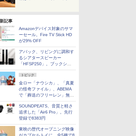
新記事
Amazonデバイス対象のサマ
ーセール。Fire TV Stick HD
が29% OFF
アバック、リビングに調和す
るシアタースピーカー
「HFSP250」。ブックシェ
ルフはペア3万円以下
トピック
金ロー「ナウシカ」、「真夏
の怪奇ファイル」、ABEMA
で「葬送のフリーレン」無料
配信など。夏の特番・配信情
SOUNDPEATS、音質と軽さ
報
追求した「Air6 Pro」。先行
登録で8383円
東映の歴代オープニング映像
がカプセルトイに。全5種で8