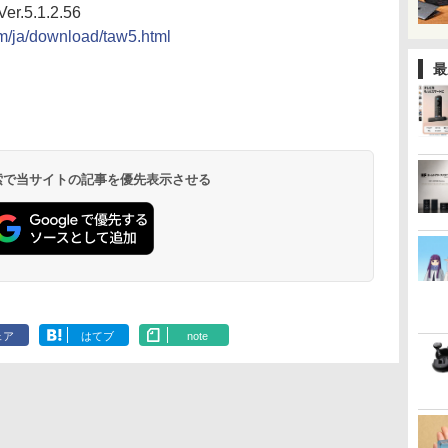
er.5.1.2.56
om/ja/download/taw5.html
最
 検索で当サイトの記事を優先表示させる
ェア
はてブ
note