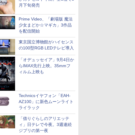
月下旬発売
Prime Video、「劇場版 魔法
少女まどか☆マギカ」3作品
を配信開始
東京国立博物館がハイセンス
の100型RGB LEDテレビ導入
「オデュッセイア」9月4日か
らIMAX先行上映。35mmフ
ィルム上映も
Technicsイヤフォン「EAH-
AZ100」に新色ムーンライト
ライラック
「借りぐらしのアリエッテ
ィ」日テレで今夜。3週連続
ジブリの第一夜