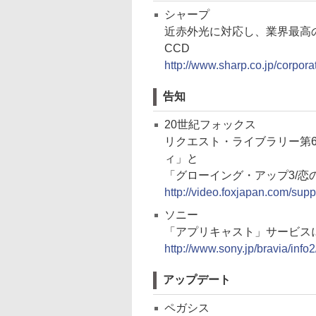
シャープ
近赤外光に対応し、業界最高の
CCD
http://www.sharp.co.jp/corpor
告知
20世紀フォックス
リクエスト・ライブラリー第
ィ」と
「グローイング・アップ3/恋
http://video.foxjapan.com/supp
ソニー
「アプリキャスト」サービス
http://www.sony.jp/bravia/inf
アップデート
ペガシス