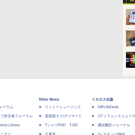
Rittor Music
イカロス出版
dフォーラム
リットーミュージック
AIRLINEweb
ップ担当者フォーラム
楽器探そう!デジマート
Jディフェンスニュー
ness Library
TシャツPOD T-OD
通訳翻訳ジャーナル
セミナー
立東舎
JレスキューWeb