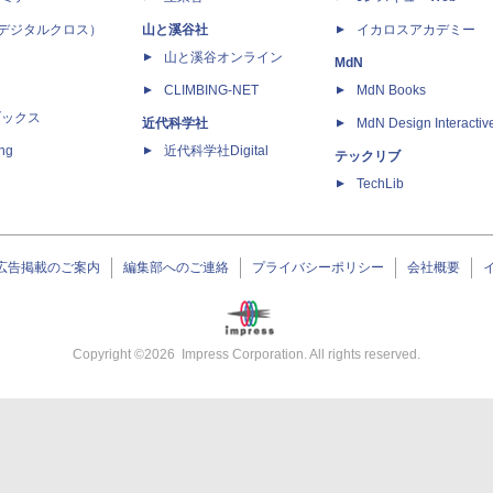
 X（デジタルクロス）
山と溪谷社
イカロスアカデミー
山と溪谷オンライン
MdN
CLIMBING-NET
MdN Books
ブックス
近代科学社
MdN Design Interactiv
ing
近代科学社Digital
テックリブ
TechLib
広告掲載のご案内
編集部へのご連絡
プライバシーポリシー
会社概要
Copyright ©
2026
Impress Corporation. All rights reserved.