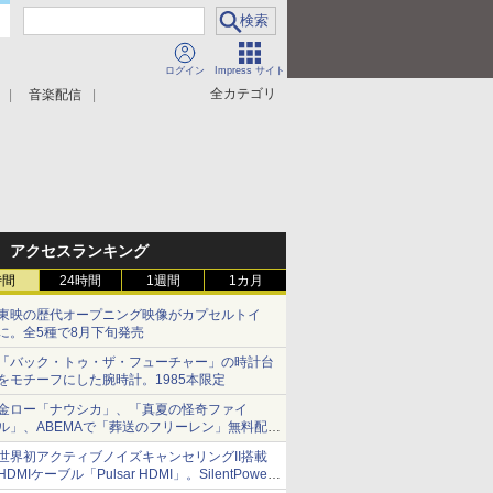
ログイン
Impress サイト
全カテゴリ
音楽配信
アクセスランキング
時間
24時間
1週間
1カ月
東映の歴代オープニング映像がカプセルトイ
に。全5種で8月下旬発売
「バック・トゥ・ザ・フューチャー」の時計台
をモチーフにした腕時計。1985本限定
金ロー「ナウシカ」、「真夏の怪奇ファイ
ル」、ABEMAで「葬送のフリーレン」無料配信
など。夏の特番・配信情報
世界初アクティブノイズキャンセリングII搭載
HDMIケーブル「Pulsar HDMI」。SilentPower
から