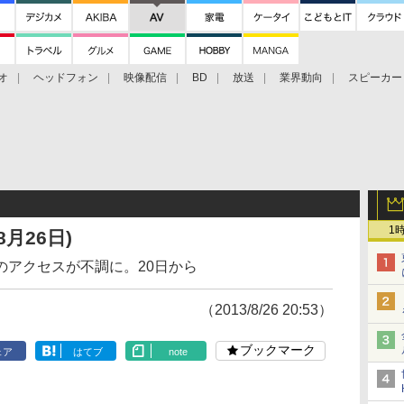
オ
ヘッドフォン
映像配信
BD
放送
業界動向
スピーカー
ェクタ
PS4
BDプレーヤー
映像配信
BD
1
月26日)
のアクセスが不調に。20日から
（2013/8/26 20:53）
ブックマーク
ェア
はてブ
note