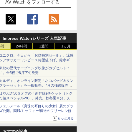
AV Watch をフォローする
Impress Watchシリーズ 人気記事
時間
24時間
1週間
1カ月
ユニクロ、今日から「お盆特別セール」。涼感
シアサッカーワンピース待望値下げ、撥水ギア
ショーツは1990円に
東映の歴代オープニング映像がカプセルトイ
に。全5種で8月下旬発売
カルディ、オンライン限定「ネコバッグ＆タン
ブラーセット」を一般販売。7月の抽選販売の
当選無効分
はやぶさ50％オフの「新幹線eチケット（トク
だ値スペシャル28）」発売。秋冬乗車分、えき
ねっと限定
フェルメール《真珠の耳飾りの少女》展のグッ
ズ公開。図録/ミッフィー/葬送のフリーレンほ
か、注目ブランドコラボが実現
もっと見る
おすすめ記事