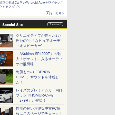
純正の有線CarPlay/Android Autoをワイヤレス
化するアダプタ
もっと見る
Special Site
クリエイティブが作った2万
円台の“小さなピュアオーデ
ィオスピーカー”
「A&ultima SP4000T」の魅
力！ポケットに入るオーディ
オの醍醐味
鳥肌ものの「DENON
HOME」サウンドを体感し
た！
レイズのプレミアムカー向け
ブランドHOMURAから
「2×9R」が登場！
性能の良いお得な中古PC情
報はこのページでチェック！