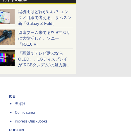
縦横比はどれがいい？ エン
タメ目線で考える、サムスン
新「Galaxy Z Fold」
望遠ブーム来てる!? 9年ぶり
に大復活した、ソニー
「RX10 V」
「画質でテレビ選ぶなら
OLED」、LGディスプレイ
が“RGBタンデム”の魅力訴
求。液晶とのガチ比較も
ICE
天海社
ス
Comic curea
impress QuickBooks
PUBFUN