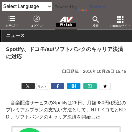
Powered by
Translate
AV Watch
コンテンツ・サービス
音楽配信
Spotify
カテゴリ
ログイン
検索
Impressサイト
ニュース
Spotify、ドコモ/au/ソフトバンクのキャリア決済
に対応
臼田勤哉
2016年10月26日 15:46
リスト
音楽配信サービスのSpotifyは26日、月額980円(税込)の
プレミアムプランの支払い方法として、NTTドコモとKD
DI、ソフトバンクのキャリア決済を開始した