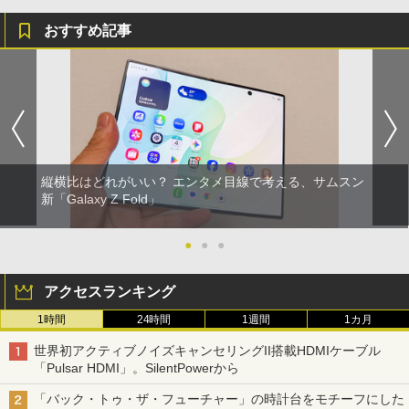
おすすめ記事
縦横比はどれがいい？ エンタメ目線で考える、サムスン
新「Galaxy Z Fold」
●
●
●
アクセスランキング
1時間
24時間
1週間
1カ月
世界初アクティブノイズキャンセリングII搭載HDMIケーブル
「Pulsar HDMI」。SilentPowerから
「バック・トゥ・ザ・フューチャー」の時計台をモチーフにした