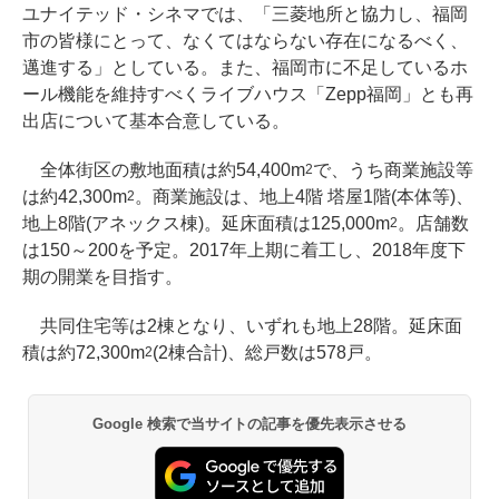
ユナイテッド・シネマでは、「三菱地所と協力し、福岡
市の皆様にとって、なくてはならない存在になるべく、
邁進する」としている。また、福岡市に不足しているホ
ール機能を維持すべくライブハウス「Zepp福岡」とも再
出店について基本合意している。
全体街区の敷地面積は約54,400m
で、うち商業施設等
2
は約42,300m
。商業施設は、地上4階 塔屋1階(本体等)、
2
地上8階(アネックス棟)。延床面積は125,000m
。店舗数
2
は150～200を予定。2017年上期に着工し、2018年度下
期の開業を目指す。
共同住宅等は2棟となり、いずれも地上28階。延床面
積は約72,300m
(2棟合計)、総戸数は578戸。
2
Google 検索で当サイトの記事を優先表示させる