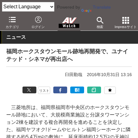
Powered by
Translate
AV Watch
動向
業界動向
経営/IR
カテゴリ
ログイン
検索
Impressサイト
ニュース
福岡ホークスタウンモール跡地再開発で、ユナイ
テッド・シネマが再出店へ
臼田勤哉
2016年10月31日 13:16
リスト
三菱地所は、福岡県福岡市中央区のホークスタウンモ
ール跡地において、大規模商業施設と分譲タワーマンシ
ョン2棟を建設する複合再開発を進めることを決定し
た。福岡ヤフオク!ドームやヒルトン福岡シーホークに隣
接する約5.4万m
の敷地に、延床面積約12.5万
の天神以
2
2