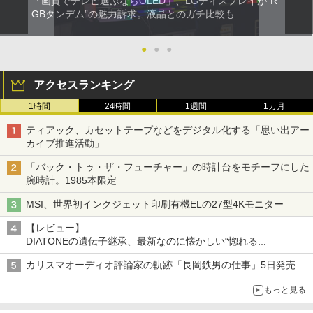
「画質でテレビ選ぶならOLED」、LGディスプレイが“R
GBタンデム”の魅力訴求。液晶とのガチ比較も
●
●
●
アクセスランキング
1時間
24時間
1週間
1カ月
ティアック、カセットテープなどをデジタル化する「思い出アー
カイブ推進活動」
「バック・トゥ・ザ・フューチャー」の時計台をモチーフにした
腕時計。1985本限定
MSI、世界初インクジェット印刷有機ELの27型4Kモニター
【レビュー】
DIATONEの遺伝子継承、最新なのに懐かしい“惚れる
音”Tecnologia e Cuore「DS-TC52B」を聴く
カリスマオーディオ評論家の軌跡「長岡鉄男の仕事」5日発売
もっと見る