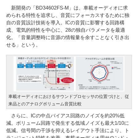
新開発の「BD34602FS-M」は、車載オーディオに求
められる特性を追求し、音質にフォーカスするために独
自の音質設計技術を導入。ICの音質に影響する回路構
成、電気的特性を中心に、28の独自パラメータを最適
化。「音量調整時に音源の情報量を余すことなく引き出
せる」という。
車載オーディオにおけるサウンドプロセッサの位置づけと、従
来品とのアナログボリューム音質比較
さらに、ICの中点バイアス回路のノイズを約20%低
減。ボリューム回路で発生する低域ノイズも最大1/10に
低減。信号間の干渉を抑えるレイアウト手法により、ト
ランジェント特性を改善。車載オーディオ用サウンド・