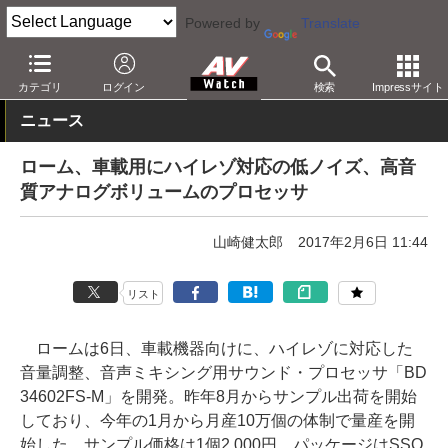
Powered by
Translate
AV Watch
動向
技術・デバイス
カテゴリ
ログイン
検索
Impressサイト
ニュース
ローム、車載用にハイレゾ対応の低ノイズ、高音
質アナログボリュームのプロセッサ
山崎健太郎
2017年2月6日 11:44
リスト
ロームは6日、車載機器向けに、ハイレゾに対応した
音量調整、音声ミキシング用サウンド・プロセッサ「BD
34602FS-M」を開発。昨年8月からサンプル出荷を開始
しており、今年の1月から月産10万個の体制で量産を開
始した。サンプル価格は1個2,000円。パッケージはSSO