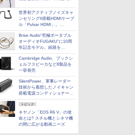
世界初アクティブノイズキャ
ンセリングII搭載HDMIケーブ
ル「Pulsar HDMI」。
SilentPowerから
Brise Audio“究極ポータブル
オーディオFUGAKU”に10周
年記念モデル。経路を
NISHIKIで統一。400万円
Cambridge Audio、ブックシ
ェルフスピーカなど8製品を
一挙発売
SilentPower、軍事レーダー
技術から着想したノイキャン
搭載電源コンディショナー
「AC iPurifier2」
トピック
キヤノン「EOS R6 V」の使
命とは? スチル機とシネマ機
の間に広がる動画ニーズ