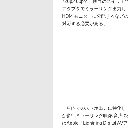
720p/480pで、側面のスイ
アダプタでミラーリング出力し
HDMIモニターに分配するなど
対応する必要がある。
車内でのスマホ出力に特化して
が多いミラーリング映像/音声の
はApple「Lightning Digit