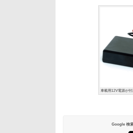
車載用12V電源が付
Google