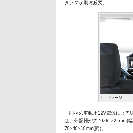
ダプタが別途必要。
利用イメージ
同梱の車載用12V電源によるU
は、分配器が約70×61×21mm
78×48×18mm(同)。