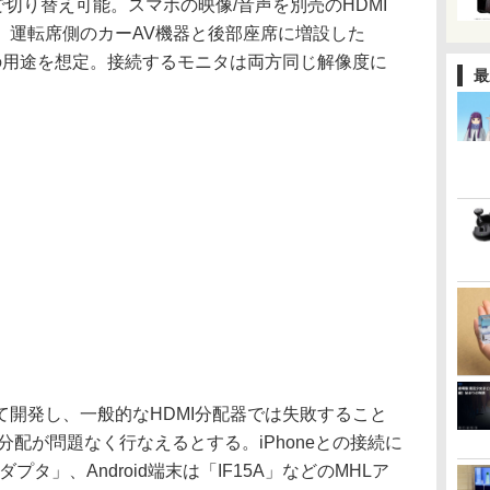
ッチで切り替え可能。スマホの映像/音声を別売のHDMI
、運転席側のカーAV機器と後部座席に増設した
の用途を想定。接続するモニタは両方同じ解像度に
最
開発し、一般的なHDMI分配器では失敗すること
分配が問題なく行なえるとする。iPhoneとの接続に
al AVアダプタ」、Android端末は「IF15A」などのMHLア