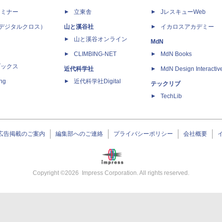
セミナー
立東舎
JレスキューWeb
 X（デジタルクロス）
山と溪谷社
イカロスアカデミー
山と溪谷オンライン
MdN
CLIMBING-NET
MdN Books
ブックス
近代科学社
MdN Design Interactiv
ing
近代科学社Digital
テックリブ
TechLib
広告掲載のご案内
編集部へのご連絡
プライバシーポリシー
会社概要
Copyright ©
2026
Impress Corporation. All rights reserved.