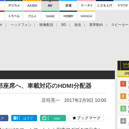
オ
ヘッドフォン
映像配信
BD
放送
業界動向
スピーカー
ェクタ
PS4
BDプレーヤー
映像配信
BD
1
部座席へ、車載対応のHDMI分配器
庄司亮一
2017年2月9日 10:00
ブックマーク
ェア
はてブ
note