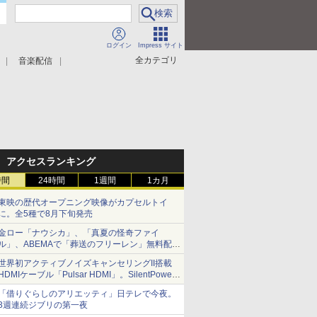
ログイン
Impress サイト
全カテゴリ
音楽配信
アクセスランキング
時間
24時間
1週間
1カ月
東映の歴代オープニング映像がカプセルトイ
に。全5種で8月下旬発売
金ロー「ナウシカ」、「真夏の怪奇ファイ
ル」、ABEMAで「葬送のフリーレン」無料配信
など。夏の特番・配信情報
世界初アクティブノイズキャンセリングII搭載
HDMIケーブル「Pulsar HDMI」。SilentPower
から
「借りぐらしのアリエッティ」日テレで今夜。
3週連続ジブリの第一夜