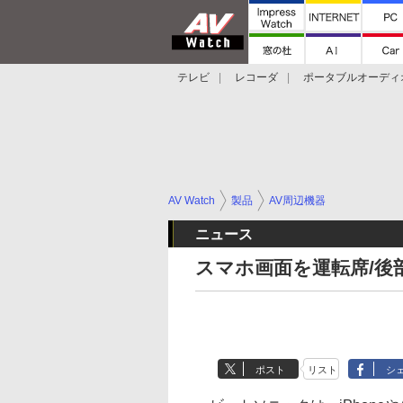
テレビ
レコーダ
ポータブルオーディ
スマートスピーカー
デジカメ
プロジ
AV Watch
製品
AV周辺機器
ニュース
スマホ画面を運転席/後
ポスト
リスト
シ