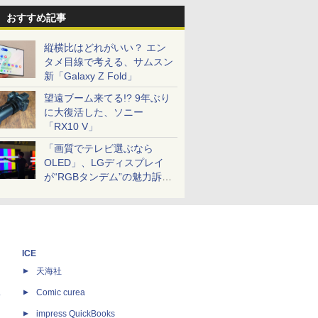
おすすめ記事
縦横比はどれがいい？ エン
タメ目線で考える、サムスン
新「Galaxy Z Fold」
望遠ブーム来てる!? 9年ぶり
に大復活した、ソニー
「RX10 V」
「画質でテレビ選ぶなら
OLED」、LGディスプレイ
が“RGBタンデム”の魅力訴
求。液晶とのガチ比較も
ICE
天海社
ス
Comic curea
impress QuickBooks