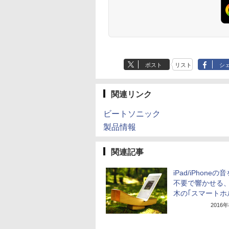
ポスト
リスト
シ
関連リンク
ビートソニック
製品情報
関連記事
iPad/iPhone
不要で響かせる
木の｢スマートホ
2016