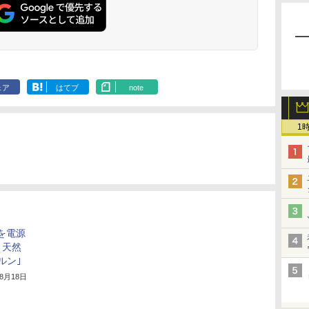
ェア
はてブ
note
1
の音を電源
、天然
ルン｣
年8月18日