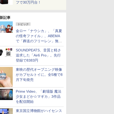
フで30万円台！
新記事
トピック
金ロー「ナウシカ」、「真夏
の怪奇ファイル」、ABEMA
で「葬送のフリーレン」無料
配信など。夏の特番・配信情
SOUNDPEATS、音質と軽さ
報
追求した「Air6 Pro」。先行
登録で8383円
東映の歴代オープニング映像
がカプセルトイに。全5種で8
月下旬発売
Prime Video、「劇場版 魔法
少女まどか☆マギカ」3作品
を配信開始
東京国立博物館がハイセンス