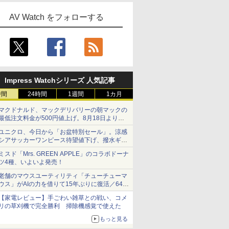
AV Watch をフォローする
Impress Watchシリーズ 人気記事
時間
24時間
1週間
1カ月
マクドナルド、マックデリバリーの朝マックの
最低注文料金が500円値上げ。8月18日より
1,500円から受付
ユニクロ、今日から「お盆特別セール」。涼感
シアサッカーワンピース待望値下げ、撥水ギア
ショーツは1990円に
ミスド「Mrs. GREEN APPLE」のコラボドーナ
ツ4種、いよいよ発売！
老舗のマウスユーティリティ「チューチューマ
ウス」がAIの力を借りて15年ぶりに復活／64bit
化、Windows 10/11、「Chrome」も走り回
【家電レビュー】手ごわい雑草との戦い、コメ
る。復活記念で2026年末まで500円
リの草刈機で完全勝利 掃除機感覚で使えた
もっと見る