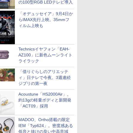
の100型RGB LEDテレビ導入
「オデュッセイア」9月4日か
らIMAX先行上映。35mmフ
ィルム上映も
Technicsイヤフォン「EAH-
AZ100」に新色ムーンライト
ライラック
「借りぐらしのアリエッテ
ィ」日テレで今夜。3週連続
ジブリの第一夜
Acoustune「HS2000Air」。
約13gの軽量ボディと新開発
「ACT09」採用
MADOO、Ortho搭載の限定
IEM「Typ624」。密度感ある
低音と抜けの良い中高音域