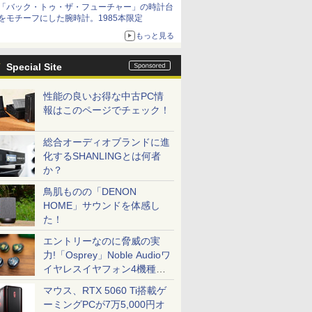
「バック・トゥ・ザ・フューチャー」の時計台
をモチーフにした腕時計。1985本限定
もっと見る
Special Site
性能の良いお得な中古PC情
報はこのページでチェック！
総合オーディオブランドに進
化するSHANLINGとは何者
か？
鳥肌ものの「DENON
HOME」サウンドを体感し
た！
エントリーなのに脅威の実
力!「Osprey」Noble Audioワ
イヤレスイヤフォン4機種を
一気に聴く
マウス、RTX 5060 Ti搭載ゲ
ーミングPCが7万5,000円オ