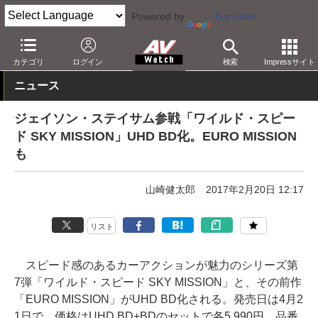
Powered by
Translate
AV Watch
コンテンツ・サービス
BD/DVD
カテゴリ
ログイン
検索
Impressサイト
ニュース
ジェイソン・ステイサム参戦「ワイルド・スピー
ド SKY MISSION」UHD BD化。EURO MISSION
も
山崎健太郎
2017年2月20日 12:17
リスト
スピード感のあるカーアクションが魅力のシリーズ第
7弾「ワイルド・スピード SKY MISSION」と、その前作
「EURO MISSION」がUHD BD化される。発売日は4月2
1日で、価格はUHD BD+BDのセットで各5,990円。品番