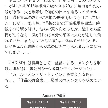
米国でベストセラーとなり、日本でも「このミステリ
ーがすごい! 2016年版海外編ベスト20」に選出された小
説が原作。夫と離婚して傷心の日々を送るレイチェル
は、通勤電車の窓から“理想の夫婦”をいつも目にしてい
た。しかし、ある朝、“理想の妻”の不倫現場を目撃。確
認すべく駅を降り、彼らの家へ向かったが、途中から記
憶がなくなり、気が付けば自分の部屋で大けがをして倒
れていた。まもなく“理想の妻”は、死体で発見される。
レイチェルは周囲から疑惑の目を向けられるようになっ
てしまい……。
UHD BDには特典として、監督によるコメンタリを収
録。BDには「未公開シーン&ロング・バージョン」、
「『ガール・オン・ザ・トレイン』を支えた女性た
ち」、「作品の舞台裏」、監督のコメンタリを収めてい
る。
Amazonで購入
ワイルド・スピード
ワイルド・スピード
SKY MISSION
EURO MISSION