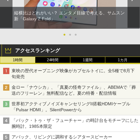
縦横比はどれがいい？ エンタメ目線で考える、サムスン
新「Galaxy Z Fold」
●
●
●
アクセスランキング
1時間
24時間
1週間
1カ月
東映の歴代オープニング映像がカプセルトイに。全5種で8月下
旬発売
金ロー「ナウシカ」、「真夏の怪奇ファイル」、ABEMAで「葬
送のフリーレン」無料配信など。夏の特番・配信情報
世界初アクティブノイズキャンセリングII搭載HDMIケーブル
「Pulsar HDMI」。SilentPowerから
「バック・トゥ・ザ・フューチャー」の時計台をモチーフにした
腕時計。1985本限定
アバック、リビングに調和するシアタースピーカー