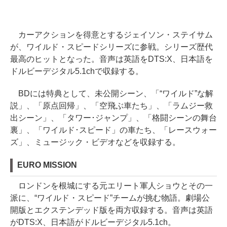
カーアクションを得意とするジェイソン・ステイサム
が、ワイルド・スピードシリーズに参戦。シリーズ歴代
最高のヒットとなった。音声は英語をDTS:X、日本語を
ドルビーデジタル5.1chで収録する。
BDには特典として、未公開シーン、「“ワイルド”な解
説」、「原点回帰」、「空飛ぶ車たち」、「ラムジー救
出シーン」、「タワー･ジャンプ」、「格闘シーンの舞台
裏」、「ワイルド･スピード」の車たち、「レースウォー
ズ」、ミュージック・ビデオなどを収録する。
EURO MISSION
ロンドンを根城にする元エリート軍人ショウとその一
派に、“ワイルド・スピード”チームが挑む物語。劇場公
開版とエクステンデッド版を両方収録する。音声は英語
がDTS:X、日本語がドルビーデジタル5.1ch。