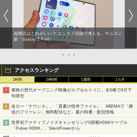
縦横比はどれがいい？ エンタメ目線で考える、サムスン
新「Galaxy Z Fold」
●
●
●
アクセスランキング
1時間
24時間
1週間
1カ月
東映の歴代オープニング映像がカプセルトイに。全5種で8月下
旬発売
金ロー「ナウシカ」、「真夏の怪奇ファイル」、ABEMAで「葬
送のフリーレン」無料配信など。夏の特番・配信情報
世界初アクティブノイズキャンセリングII搭載HDMIケーブル
「Pulsar HDMI」。SilentPowerから