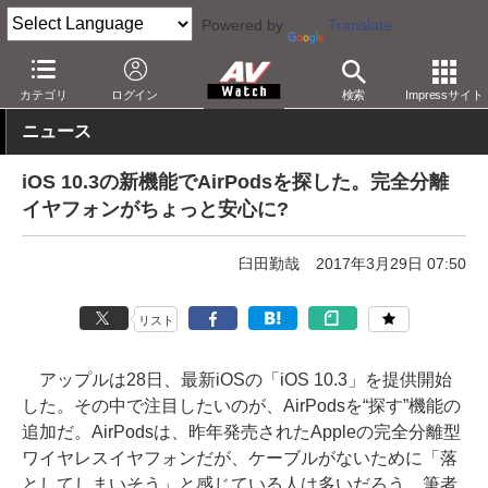
Powered by
Translate
AV Watch
製品
ヘッドフォン
カテゴリ
ログイン
検索
Impressサイト
ニュース
iOS 10.3の新機能でAirPodsを探した。完全分離
イヤフォンがちょっと安心に?
臼田勤哉
2017年3月29日 07:50
リスト
アップルは28日、最新iOSの「iOS 10.3」を提供開始
した。その中で注目したいのが、AirPodsを“探す”機能の
追加だ。AirPodsは、昨年発売されたAppleの完全分離型
ワイヤレスイヤフォンだが、ケーブルがないために「落
としてしまいそう」と感じている人は多いだろう。筆者