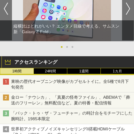
縦横比はどれがいい？ エンタメ目線で考える、サムスン
新「Galaxy Z Fold」
●
●
●
アクセスランキング
1時間
24時間
1週間
1カ月
東映の歴代オープニング映像がカプセルトイに。全5種で8月下
旬発売
金ロー「ナウシカ」、「真夏の怪奇ファイル」、ABEMAで「葬
送のフリーレン」無料配信など。夏の特番・配信情報
「バック・トゥ・ザ・フューチャー」の時計台をモチーフにした
腕時計。1985本限定
世界初アクティブノイズキャンセリングII搭載HDMIケーブル