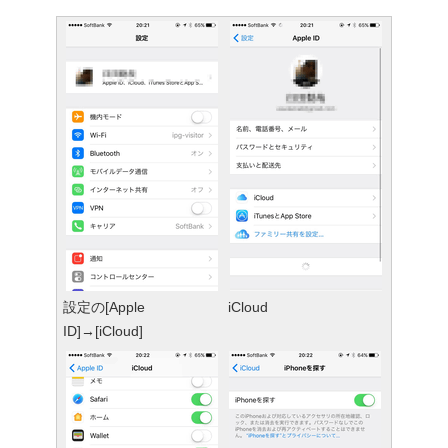
設定の[Apple
iCloud
ID]→[iCloud]