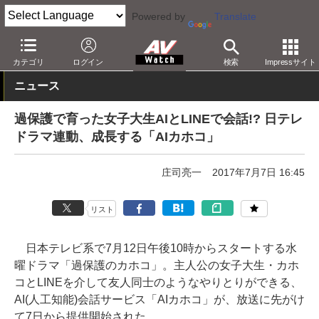
Powered by
Translate
AV Watch
動向
技術・デバイス
カテゴリ
ログイン
検索
Impressサイト
ニュース
過保護で育った女子大生AIとLINEで会話!? 日テレ
ドラマ連動、成長する「AIカホコ」
庄司亮一
2017年7月7日 16:45
リスト
日本テレビ系で7月12日午後10時からスタートする水
曜ドラマ「過保護のカホコ」。主人公の女子大生・カホ
コとLINEを介して友人同士のようなやりとりができる、
AI(人工知能)会話サービス「AIカホコ」が、放送に先がけ
て7日から提供開始された。