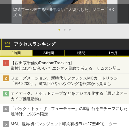
望遠ブーム来てる!? 9年ぶりに大復活した、ソニー「RX
10 V」
●
●
●
アクセスランキング
1時間
24時間
1週間
1カ月
【西田宗千佳のRandomTracking】
縦横比はどれがいい？ エンタメ目線で考える、サムスン新
「Galaxy Z Fold」
フェーズメーション、新時代リファレンスMCカートリッジ
「PP-2200」。磁気回路やハウジングを根本から見直し
ティアック、カセットテープなどをデジタル化する「思い出アー
カイブ推進活動」
「バック・トゥ・ザ・フューチャー」の時計台をモチーフにした
腕時計。1985本限定
MSI、世界初インクジェット印刷有機ELの27型4Kモニター