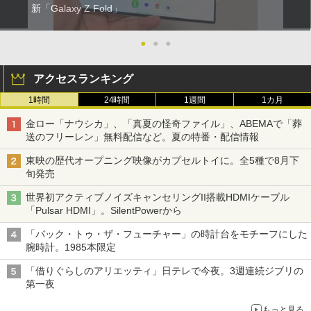
新「Galaxy Z Fold」
●
●
●
アクセスランキング
1時間
24時間
1週間
1カ月
金ロー「ナウシカ」、「真夏の怪奇ファイル」、ABEMAで「葬
送のフリーレン」無料配信など。夏の特番・配信情報
東映の歴代オープニング映像がカプセルトイに。全5種で8月下
旬発売
世界初アクティブノイズキャンセリングII搭載HDMIケーブル
「Pulsar HDMI」。SilentPowerから
「バック・トゥ・ザ・フューチャー」の時計台をモチーフにした
腕時計。1985本限定
「借りぐらしのアリエッティ」日テレで今夜。3週連続ジブリの
第一夜
もっと見る