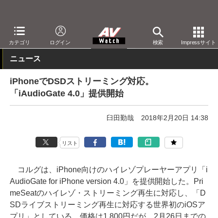
AV Watch
製品
アプリ/ソフトウェア
カテゴリ
ログイン
検索
Impressサイト
ニュース
iPhoneでDSDストリーミング対応。
「iAudioGate 4.0」提供開始
臼田勤哉
2018年2月20日 14:38
リスト
コルグは、iPhone向けのハイレゾプレーヤーアプリ「i
AudioGate for iPhone version 4.0」を提供開始した。Pri
meSeatのハイレゾ・ストリーミング再生に対応し、「D
SDライブストリーミング再生に対応する世界初のiOSア
プリ」としている。価格は1,800円だが、2月26日までの