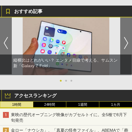
おすすめ記事
縦横比はどれがいい？ エンタメ目線で考える、サムスン
新「Galaxy Z Fold」
●
●
●
アクセスランキング
1時間
24時間
1週間
1カ月
東映の歴代オープニング映像がカプセルトイに。全5種で8月下
旬発売
金ロー「ナウシカ」、「真夏の怪奇ファイル」、ABEMAで「葬