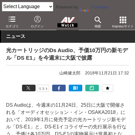
Powered by
Translate
AV Watch
製品
オーディオアクセサリ
カテゴリ
ログイン
検索
Impressサイト
ニュース
光カートリッジのDs Audio、予価10万円の新モデ
ル「DS E1」を今週末に大阪で披露
山崎健太郎
2018年11月21日 17:32
リスト
DS Audioは、今週末の11月24日、25日に大阪で開催さ
れる「オーディオセッション・イン・OSAKA2018」に
おいて、2019年1月に発売予定の光カートリッジ新モデ
ル「DS-E1」と、DS-E1イコライザーの先行展示を行な
う。予価は各10万円。DS-E1の実物展示は世界初とな