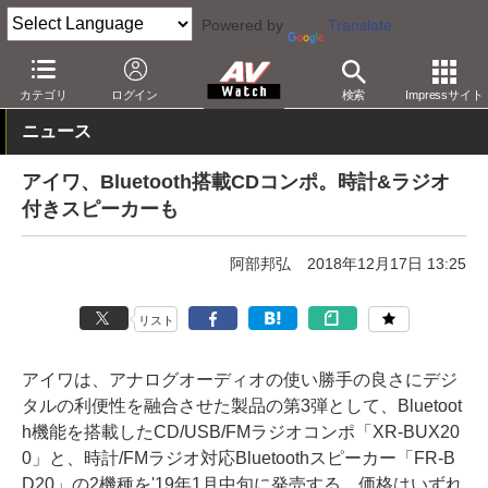
Powered by
Translate
AV Watch
製品
Bluetoothスピーカー
カテゴリ
ログイン
検索
Impressサイト
ニュース
アイワ、Bluetooth搭載CDコンポ。時計&ラジオ
付きスピーカーも
阿部邦弘
2018年12月17日 13:25
リスト
アイワは、アナログオーディオの使い勝手の良さにデジ
タルの利便性を融合させた製品の第3弾として、Bluetoot
h機能を搭載したCD/USB/FMラジオコンポ「XR-BUX20
0」と、時計/FMラジオ対応Bluetoothスピーカー「FR-B
D20」の2機種を'19年1月中旬に発売する。価格はいずれ