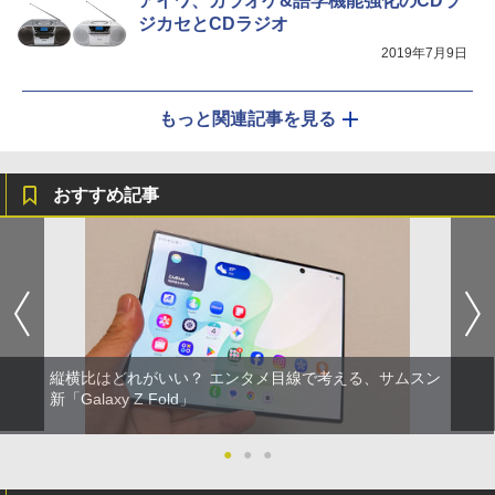
アイワ、カラオケ&語学機能強化のCDラ
ジカセとCDラジオ
2019年7月9日
もっと関連記事を見る
おすすめ記事
縦横比はどれがいい？ エンタメ目線で考える、サムスン
新「Galaxy Z Fold」
●
●
●