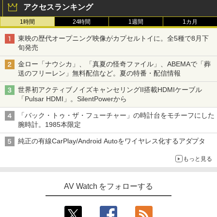
アクセスランキング
1時間
24時間
1週間
1カ月
東映の歴代オープニング映像がカプセルトイに。全5種で8月下
旬発売
金ロー「ナウシカ」、「真夏の怪奇ファイル」、ABEMAで「葬
送のフリーレン」無料配信など。夏の特番・配信情報
世界初アクティブノイズキャンセリングII搭載HDMIケーブル
「Pulsar HDMI」。SilentPowerから
「バック・トゥ・ザ・フューチャー」の時計台をモチーフにした
腕時計。1985本限定
純正の有線CarPlay/Android Autoをワイヤレス化するアダプタ
もっと見る
AV Watch をフォローする