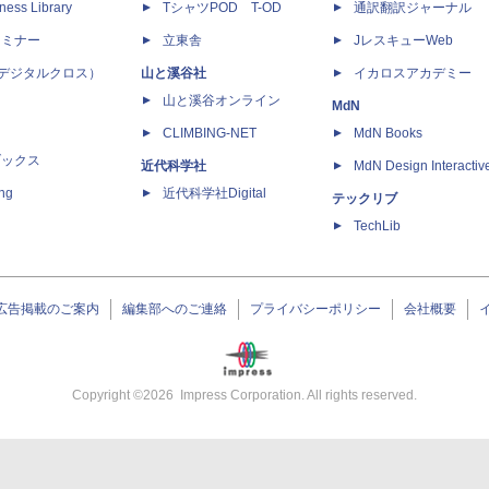
ness Library
TシャツPOD T-OD
通訳翻訳ジャーナル
セミナー
立東舎
JレスキューWeb
 X（デジタルクロス）
山と溪谷社
イカロスアカデミー
山と溪谷オンライン
MdN
CLIMBING-NET
MdN Books
ブックス
近代科学社
MdN Design Interactiv
ing
近代科学社Digital
テックリブ
TechLib
広告掲載のご案内
編集部へのご連絡
プライバシーポリシー
会社概要
Copyright ©
2026
Impress Corporation. All rights reserved.