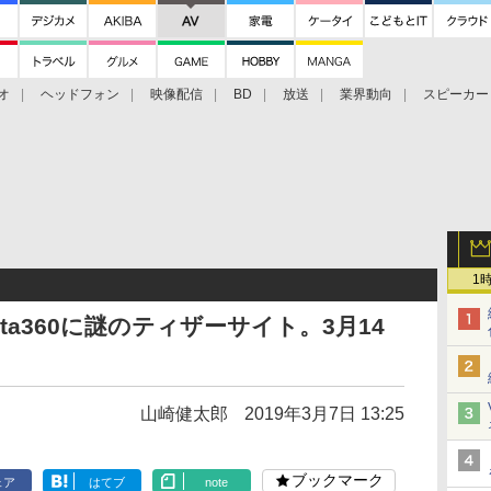
オ
ヘッドフォン
映像配信
BD
放送
業界動向
スピーカー
ェクタ
PS4
BDプレーヤー
映像配信
BD
1
sta360に謎のティザーサイト。3月14
山崎健太郎
2019年3月7日 13:25
ブックマーク
ェア
はてブ
note