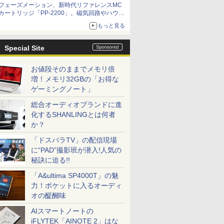
フェーズメーション、新時代リファレンスMC
カートリッジ「PP-2200」。磁気回路やハウジ
ングを根本から見直し
もっと見る
Special Site
お値段そのままでメモリ倍
増！メモリ32GBの「お得な
ゲーミングノート」
総合オーディオブランドに進
化するSHANLINGとは何者
か？
「ドスパラTV」の配信現場
に“PAD”撮影班が潜入!人気の
秘訣に迫る!!
「A&ultima SP4000T」の魅
力！ポケットに入るオーディ
オの醍醐味
AIスマートノートの
iFLYTEK「AINOTE 2」はな