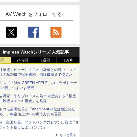
AV Watch をフォローする
Impress Watchシリーズ 人気記事
時間
24時間
1週間
1カ月
【家電レビュー】手ごわい雑草との戦い、コメ
リの草刈機で完全勝利 掃除機感覚で使えた
ミスド「Mrs. GREEN APPLE」のコラボドーナ
ツ4種、いよいよ発売！
吉野家、牛リブロースを熱々で提供する「極旨
牛鉄板ステーキ定食」を発売
ドコモ前田社長が「ahamo40GB化は検証のた
め」、料金値上げへの考え方にも言及
NTT島田社長、ソフトバンクのセブン出資に「d
ポイント使えるようにして」
もっと見る