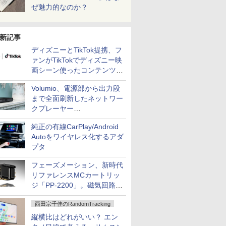
ぜ魅力的なのか？
新記事
ディズニーとTikTok提携、フ
ァンがTikTokでディズニー映
画シーン使ったコンテンツ制
作、Disney+にも配信
Volumio、電源部から出力段
まで全面刷新したネットワー
クプレーヤー
「Primo（2026）」
純正の有線CarPlay/Android
Autoをワイヤレス化するアダ
プタ
フェーズメーション、新時代
リファレンスMCカートリッ
ジ「PP-2200」。磁気回路や
ハウジングを根本から見直し
西田宗千佳のRandomTracking
縦横比はどれがいい？ エン