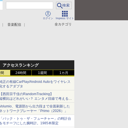
ログイン
Impress サイト
全カテゴリ
音楽配信
アクセスランキング
時間
24時間
1週間
1カ月
純正の有線CarPlay/Android Autoをワイヤレス
化するアダプタ
【西田宗千佳のRandomTracking】
縦横比はどれがいい？ エンタメ目線で考える、
サムスン新「Galaxy Z Fold」
Volumio、電源部から出力段まで全面刷新した
ネットワークプレーヤー「Primo（2026）」
「バック・トゥ・ザ・フューチャー」の時計台
をモチーフにした腕時計。1985本限定