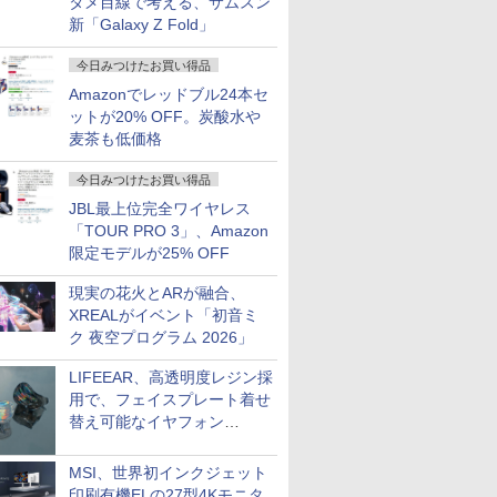
タメ目線で考える、サムスン
新「Galaxy Z Fold」
今日みつけたお買い得品
Amazonでレッドブル24本セ
ットが20% OFF。炭酸水や
麦茶も低価格
今日みつけたお買い得品
JBL最上位完全ワイヤレス
「TOUR PRO 3」、Amazon
限定モデルが25% OFF
現実の花火とARが融合、
XREALがイベント「初音ミ
ク 夜空プログラム 2026」
LIFEEAR、高透明度レジン採
用で、フェイスプレート着せ
替え可能なイヤフォン
「Nova Shell」
MSI、世界初インクジェット
印刷有機ELの27型4Kモニタ