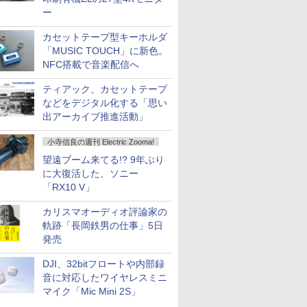
ー
カセットテープ型キーホルダ
「MUSIC TOUCH」に新色。
NFC搭載で音楽配信へ
ティアック、カセットテープ
などをデジタル化する「思い
出アーカイブ推進活動」
小寺信良の週刊 Electric Zooma!
望遠ブーム来てる!? 9年ぶり
に大復活した、ソニー
「RX10 V」
カリスマオーディオ評論家の
軌跡「長岡鉄男の仕事」5日
発売
DJI、32bitフロートや内部録
音に対応したワイヤレスミニ
マイク「Mic Mini 2S」