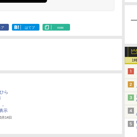
ェア
はてブ
note
1
、ひら
影
O」。
D表示
年3月14日