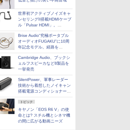
低音と抜けの良い中高音域
世界初アクティブノイズキャ
ンセリングII搭載HDMIケーブ
ル「Pulsar HDMI」。
SilentPowerから
Brise Audio“究極ポータブル
オーディオFUGAKU”に10周
年記念モデル。経路を
NISHIKIで統一。400万円
Cambridge Audio、ブックシ
ェルフスピーカなど8製品を
一挙発売
SilentPower、軍事レーダー
技術から着想したノイキャン
搭載電源コンディショナー
「AC iPurifier2」
トピック
キヤノン「EOS R6 V」の使
命とは? スチル機とシネマ機
の間に広がる動画ニーズ