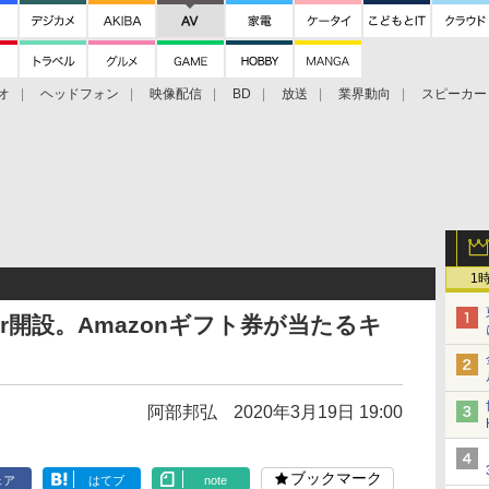
オ
ヘッドフォン
映像配信
BD
放送
業界動向
スピーカー
ェクタ
PS4
BDプレーヤー
映像配信
BD
1
er開設。Amazonギフト券が当たるキ
阿部邦弘
2020年3月19日 19:00
ブックマーク
ェア
はてブ
note