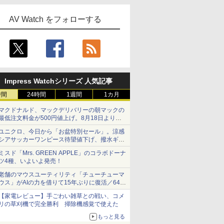
AV Watch をフォローする
Impress Watchシリーズ 人気記事
時間
24時間
1週間
1カ月
マクドナルド、マックデリバリーの朝マックの
最低注文料金が500円値上げ。8月18日より
1,500円から受付
ユニクロ、今日から「お盆特別セール」。涼感
シアサッカーワンピース待望値下げ、撥水ギア
ショーツは1990円に
ミスド「Mrs. GREEN APPLE」のコラボドーナ
ツ4種、いよいよ発売！
老舗のマウスユーティリティ「チューチューマ
ウス」がAIの力を借りて15年ぶりに復活／64bit
化、Windows 10/11、「Chrome」も走り回
【家電レビュー】手ごわい雑草との戦い、コメ
る。復活記念で2026年末まで500円
リの草刈機で完全勝利 掃除機感覚で使えた
もっと見る