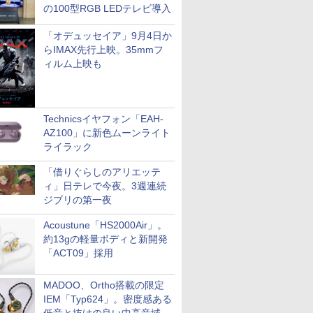
の100型RGB LEDテレビ導入
「オデュッセイア」9月4日か
らIMAX先行上映。35mmフ
ィルム上映も
Technicsイヤフォン「EAH-
AZ100」に新色ムーンライト
ライラック
「借りぐらしのアリエッテ
ィ」日テレで今夜。3週連続
ジブリの第一夜
Acoustune「HS2000Air」。
約13gの軽量ボディと新開発
「ACT09」採用
MADOO、Ortho搭載の限定
IEM「Typ624」。密度感ある