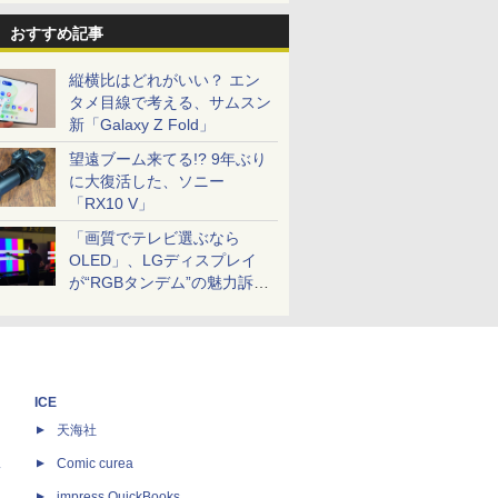
おすすめ記事
縦横比はどれがいい？ エン
タメ目線で考える、サムスン
新「Galaxy Z Fold」
望遠ブーム来てる!? 9年ぶり
に大復活した、ソニー
「RX10 V」
「画質でテレビ選ぶなら
OLED」、LGディスプレイ
が“RGBタンデム”の魅力訴
求。液晶とのガチ比較も
ICE
天海社
ス
Comic curea
impress QuickBooks