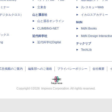
セミナー
立東舎
JレスキューWeb
 X（デジタルクロス）
山と溪谷社
イカロスアカデミー
山と溪谷オンライン
MdN
CLIMBING-NET
MdN Books
ブックス
近代科学社
MdN Design Interactiv
ing
近代科学社Digital
テックリブ
TechLib
広告掲載のご案内
編集部へのご連絡
プライバシーポリシー
会社概要
Copyright ©
2026
Impress Corporation. All rights reserved.