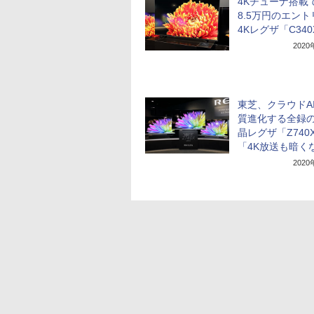
4Kチューナ搭載
8.5万円のエント
4Kレグザ「C340
202
東芝、クラウドA
質進化する全録の
晶レグザ「Z740
「4K放送も暗く
202