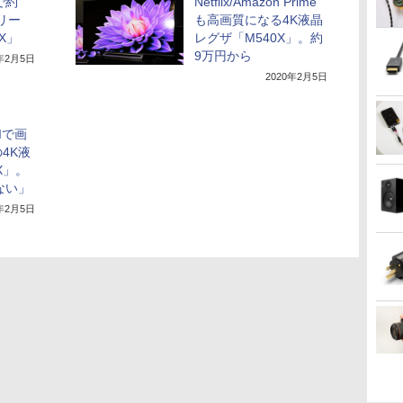
で約
Netflix/Amazon Prime
リー
も高画質になる4K液晶
X」
レグザ「M540X」。約
9万円から
0年2月5日
2020年2月5日
Iで画
4K液
X」。
ない」
0年2月5日