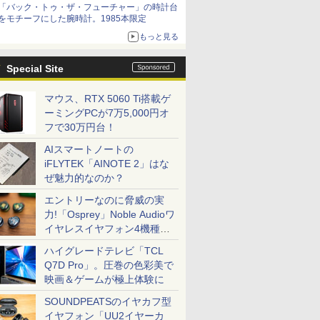
「バック・トゥ・ザ・フューチャー」の時計台
をモチーフにした腕時計。1985本限定
もっと見る
Special Site
マウス、RTX 5060 Ti搭載ゲ
ーミングPCが7万5,000円オ
フで30万円台！
AIスマートノートの
iFLYTEK「AINOTE 2」はな
ぜ魅力的なのか？
エントリーなのに脅威の実
力!「Osprey」Noble Audioワ
イヤレスイヤフォン4機種を
一気に聴く
ハイグレードテレビ「TCL
Q7D Pro」。圧巻の色彩美で
映画＆ゲームが極上体験に
SOUNDPEATSのイヤカフ型
イヤフォン「UU2イヤーカ