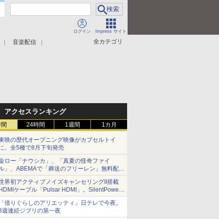
ログイン
Impress サイト
全カテゴリ
音楽配信
アクセスランキング
時間
24時間
1週間
1カ月
東映の歴代オープニング映像がカプセルトイ
に。全5種で8月下旬発売
金ロー「ナウシカ」、「真夏の怪奇ファイ
ル」、ABEMAで「葬送のフリーレン」無料配信
など。夏の特番・配信情報
世界初アクティブノイズキャンセリングII搭載
HDMIケーブル「Pulsar HDMI」。SilentPower
から
「借りぐらしのアリエッティ」日テレで今夜。
3週連続ジブリの第一夜