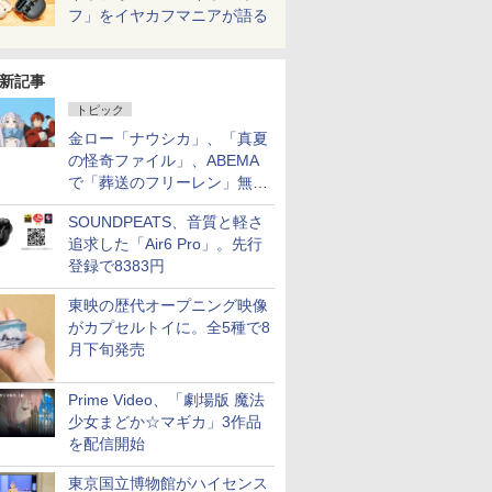
フ」をイヤカフマニアが語る
新記事
トピック
金ロー「ナウシカ」、「真夏
の怪奇ファイル」、ABEMA
で「葬送のフリーレン」無料
配信など。夏の特番・配信情
SOUNDPEATS、音質と軽さ
報
追求した「Air6 Pro」。先行
登録で8383円
東映の歴代オープニング映像
がカプセルトイに。全5種で8
月下旬発売
Prime Video、「劇場版 魔法
少女まどか☆マギカ」3作品
を配信開始
東京国立博物館がハイセンス