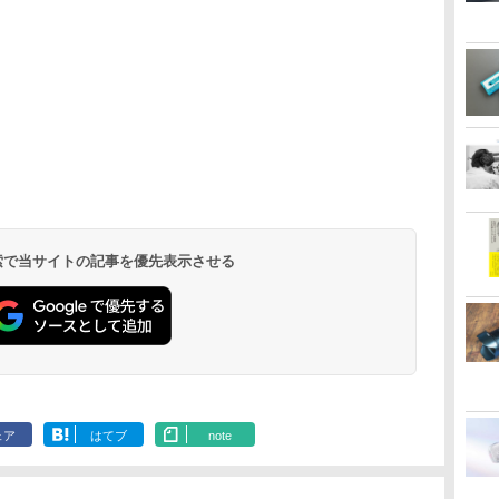
）
）
 検索で当サイトの記事を優先表示させる
ェア
はてブ
note