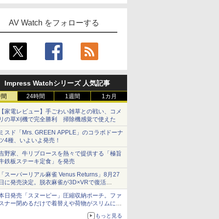
AV Watch をフォローする
Impress Watchシリーズ 人気記事
時間
24時間
1週間
1カ月
【家電レビュー】手ごわい雑草との戦い、コメ
リの草刈機で完全勝利 掃除機感覚で使えた
ミスド「Mrs. GREEN APPLE」のコラボドーナ
ツ4種、いよいよ発売！
吉野家、牛リブロースを熱々で提供する「極旨
牛鉄板ステーキ定食」を発売
「スーパーリアル麻雀 Venus Returns」8月27
日に発売決定。脱衣麻雀が3D×VRで復活
発売から2週間は20%オフになるセールが実施
本日発売「スヌーピー」圧縮収納ポーチ。ファ
スナー閉めるだけで着替えや荷物がスリムにま
とまる
もっと見る