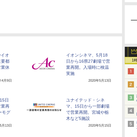
やイオ
イオンシネマ、5月18
1
主要都
日から16県27劇場で営
営業休
業再開。入場時に検温
実施
0年4月9日
2020年5月13日
15日
ユナイテッド・シネ
営業再
マ、15日から一部劇場
ーモグ
で営業再開。宮城や栃
木など5施設
年5月13日
2020年5月15日