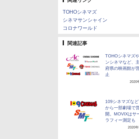
関連リンク
TOHOシネマズ
シネマサンシャイン
コロナワールド
関連記事
TOHOシネマズ
ンシネマなど、
府県の映画館が
止
202
109シネマズなど
から一部劇場で
開。MOVIXはサ
ラフィー測定も
2020