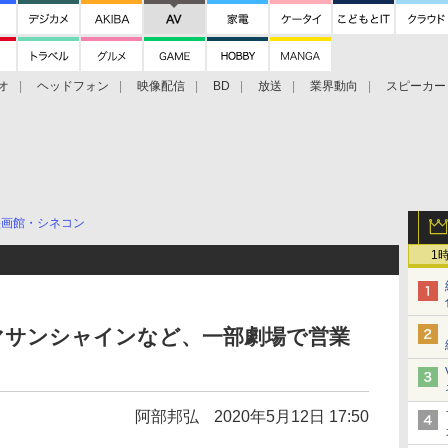
オ
ヘッドフォン
映像配信
BD
放送
業界動向
スピーカー
ェクタ
PS4
BDプレーヤー
映像配信
BD
映画館・シネコン
1
マサンシャインなど、一部劇場で営業
阿部邦弘
2020年5月12日 17:50