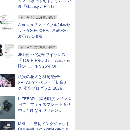
タメ目線で考える、サムスン
新「Galaxy Z Fold」
今日みつけたお買い得品
Amazonでレッドブル24本セ
ットが20% OFF。炭酸水や
麦茶も低価格
今日みつけたお買い得品
JBL最上位完全ワイヤレス
「TOUR PRO 3」、Amazon
限定モデルが25% OFF
現実の花火とARが融合、
XREALがイベント「初音ミ
ク 夜空プログラム 2026」
LIFEEAR、高透明度レジン採
用で、フェイスプレート着せ
替え可能なイヤフォン
「Nova Shell」
MSI、世界初インクジェット
印刷有機ELの27型4Kモニタ