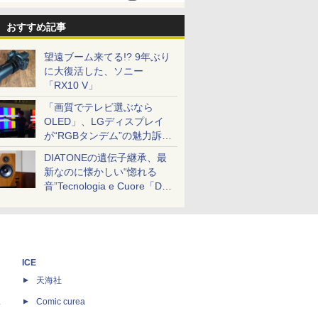
おすすめ記事
望遠ブーム来てる!? 9年ぶり
に大復活した、ソニー
「RX10 V」
「画質でテレビ選ぶなら
OLED」、LGディスプレイ
が“RGBタンデム”の魅力訴
求。液晶とのガチ比較も
DIATONEの遺伝子継承、最
新なのに懐かしい“惚れる
音”Tecnologia e Cuore「DS-
TC52B」を聴く
ICE
天海社
ス
Comic curea