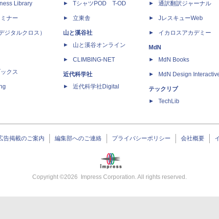
ness Library
TシャツPOD T-OD
通訳翻訳ジャーナル
セミナー
立東舎
JレスキューWeb
 X（デジタルクロス）
山と溪谷社
イカロスアカデミー
山と溪谷オンライン
MdN
CLIMBING-NET
MdN Books
ブックス
近代科学社
MdN Design Interactiv
ing
近代科学社Digital
テックリブ
TechLib
広告掲載のご案内
編集部へのご連絡
プライバシーポリシー
会社概要
Copyright ©
2026
Impress Corporation. All rights reserved.