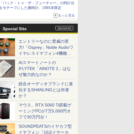
「バック・トゥ・ザ・フューチャー」の時計台
をモチーフにした腕時計。1985本限定
もっと見る
Special Site
エントリーなのに脅威の実
力!「Osprey」Noble Audioワ
イヤレスイヤフォン4機種を
一気に聴く
AIスマートノートの
iFLYTEK「AINOTE 2」はな
ぜ魅力的なのか？
総合オーディオブランドに進
化するSHANLINGとは何者
か？
マウス、RTX 5060 Ti搭載ゲ
ーミングPCが7万5,000円オ
フで30万円台！
SOUNDPEATSのイヤカフ型
イヤフォン「UU2イヤーカ