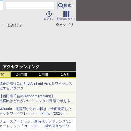
ログイン
Impress サイト
全カテゴリ
音楽配信
アクセスランキング
時間
24時間
1週間
1カ月
純正の有線CarPlay/Android Autoをワイヤレス
化するアダプタ
【西田宗千佳のRandomTracking】
縦横比はどれがいい？ エンタメ目線で考える、
サムスン新「Galaxy Z Fold」
Volumio、電源部から出力段まで全面刷新した
ネットワークプレーヤー「Primo（2026）」
フェーズメーション、新時代リファレンスMC
カートリッジ「PP-2200」。磁気回路やハウジ
ングを根本から見直し