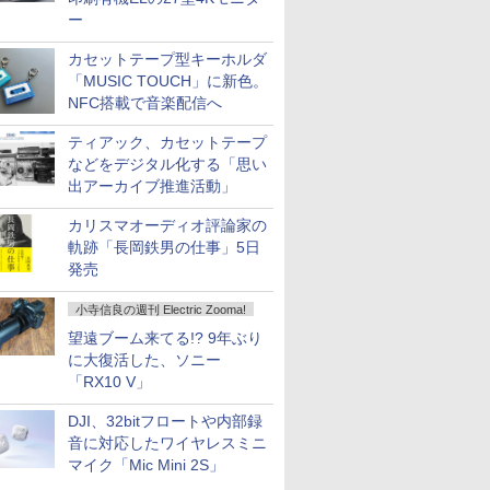
ー
カセットテープ型キーホルダ
「MUSIC TOUCH」に新色。
NFC搭載で音楽配信へ
ティアック、カセットテープ
などをデジタル化する「思い
出アーカイブ推進活動」
カリスマオーディオ評論家の
軌跡「長岡鉄男の仕事」5日
発売
小寺信良の週刊 Electric Zooma!
望遠ブーム来てる!? 9年ぶり
に大復活した、ソニー
「RX10 V」
DJI、32bitフロートや内部録
音に対応したワイヤレスミニ
マイク「Mic Mini 2S」