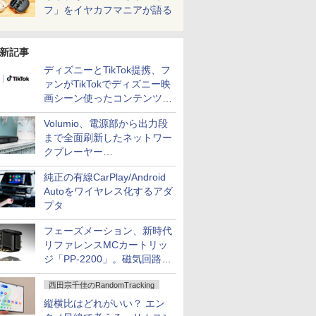
フ」をイヤカフマニアが語る
新記事
ディズニーとTikTok提携、フ
ァンがTikTokでディズニー映
画シーン使ったコンテンツ制
作、Disney+にも配信
Volumio、電源部から出力段
まで全面刷新したネットワー
クプレーヤー
「Primo（2026）」
純正の有線CarPlay/Android
Autoをワイヤレス化するアダ
プタ
フェーズメーション、新時代
リファレンスMCカートリッ
ジ「PP-2200」。磁気回路や
ハウジングを根本から見直し
西田宗千佳のRandomTracking
縦横比はどれがいい？ エン