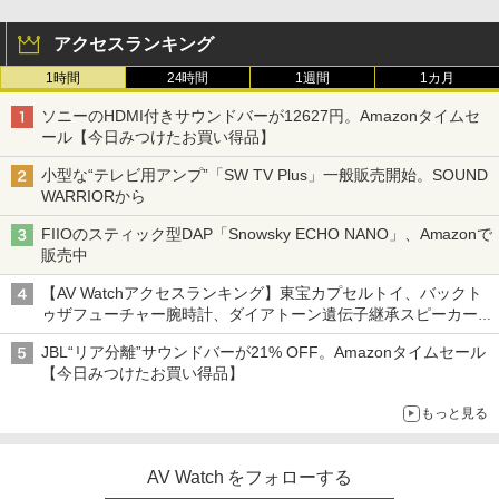
アクセスランキング
1時間
24時間
1週間
1カ月
ソニーのHDMI付きサウンドバーが12627円。Amazonタイムセ
ール【今日みつけたお買い得品】
小型な“テレビ用アンプ”「SW TV Plus」一般販売開始。SOUND
WARRIORから
FIIOのスティック型DAP「Snowsky ECHO NANO」、Amazonで
販売中
【AV Watchアクセスランキング】東宝カプセルトイ、バックト
ゥザフューチャー腕時計、ダイアトーン遺伝子継承スピーカー
('26年8月3日～9日)
JBL“リア分離”サウンドバーが21% OFF。Amazonタイムセール
【今日みつけたお買い得品】
もっと見る
AV Watch をフォローする