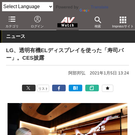
Powered by
Translate
AV Watch
イベント
CES
2021
カテゴリ
ログイン
検索
Impressサイト
ニュース
LG、透明有機ELディスプレイを使った「寿司バ
ー」。CES披露
阿部邦弘
2021年1月5日 13:24
リスト