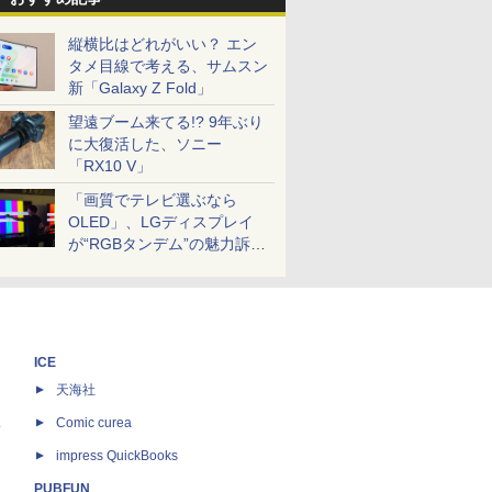
縦横比はどれがいい？ エン
タメ目線で考える、サムスン
新「Galaxy Z Fold」
望遠ブーム来てる!? 9年ぶり
に大復活した、ソニー
「RX10 V」
「画質でテレビ選ぶなら
OLED」、LGディスプレイ
が“RGBタンデム”の魅力訴
求。液晶とのガチ比較も
ICE
天海社
ス
Comic curea
impress QuickBooks
PUBFUN