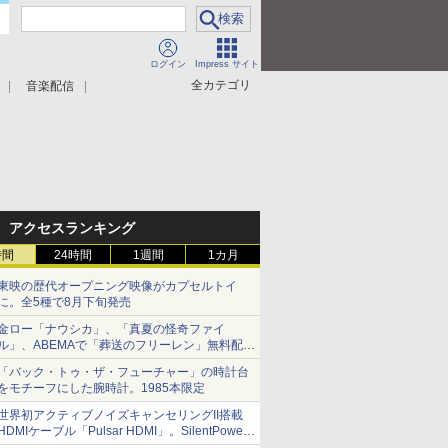
ログイン
Impress サイト
全カテゴリ
音楽配信
アクセスランキング
時間
24時間
1週間
1カ月
東映の歴代オープニング映像がカプセルトイ
に。全5種で8月下旬発売
金ロー「ナウシカ」、「真夏の怪奇ファイ
ル」、ABEMAで「葬送のフリーレン」無料配信
など。夏の特番・配信情報
「バック・トゥ・ザ・フューチャー」の時計台
をモチーフにした腕時計。1985本限定
世界初アクティブノイズキャンセリングII搭載
HDMIケーブル「Pulsar HDMI」。SilentPower
から