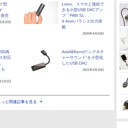
ック型
Lotoo、スマホと接続で
W
きる小型USB DACアン
に発売
プ「PAW S1」。
4.4mmバランス出力搭
年5月20日
載
2020年4月24日
DSD再
Astell&Kernの“シグネチ
ンス対応
ャーサウンド”を小型化
」。
したUSB DAC
」も
2021年3月19日
年11月2日
もっと関連記事を見る