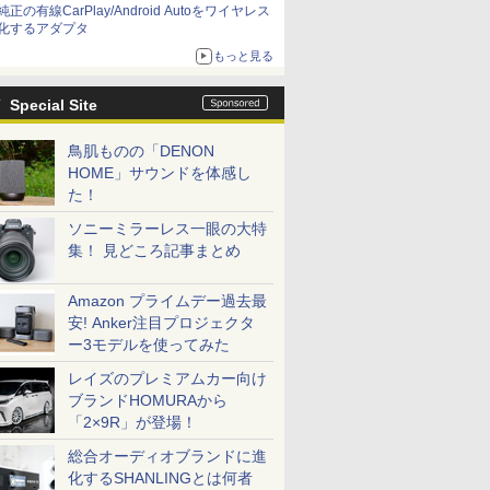
純正の有線CarPlay/Android Autoをワイヤレス
化するアダプタ
もっと見る
Special Site
鳥肌ものの「DENON
HOME」サウンドを体感し
た！
ソニーミラーレス一眼の大特
集！ 見どころ記事まとめ
Amazon プライムデー過去最
安! Anker注目プロジェクタ
ー3モデルを使ってみた
レイズのプレミアムカー向け
ブランドHOMURAから
「2×9R」が登場！
総合オーディオブランドに進
化するSHANLINGとは何者