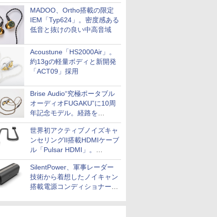
MADOO、Ortho搭載の限定
IEM「Typ624」。密度感ある
低音と抜けの良い中高音域
Acoustune「HS2000Air」。
約13gの軽量ボディと新開発
「ACT09」採用
Brise Audio“究極ポータブル
オーディオFUGAKU”に10周
年記念モデル。経路を
NISHIKIで統一。400万円
世界初アクティブノイズキャ
ンセリングII搭載HDMIケーブ
ル「Pulsar HDMI」。
SilentPowerから
SilentPower、軍事レーダー
技術から着想したノイキャン
搭載電源コンディショナー
「AC iPurifier2」