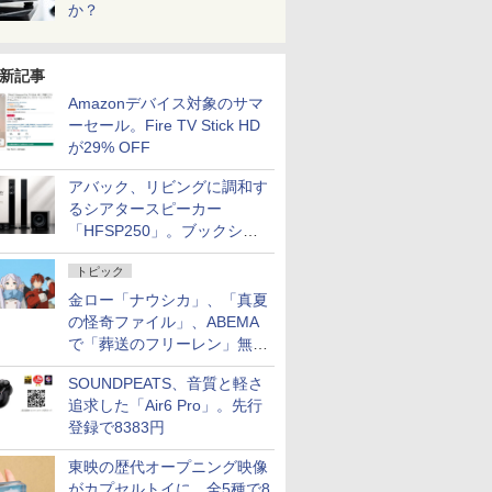
か？
新記事
Amazonデバイス対象のサマ
ーセール。Fire TV Stick HD
が29% OFF
アバック、リビングに調和す
るシアタースピーカー
「HFSP250」。ブックシェ
ルフはペア3万円以下
トピック
金ロー「ナウシカ」、「真夏
の怪奇ファイル」、ABEMA
で「葬送のフリーレン」無料
配信など。夏の特番・配信情
SOUNDPEATS、音質と軽さ
報
追求した「Air6 Pro」。先行
登録で8383円
東映の歴代オープニング映像
がカプセルトイに。全5種で8