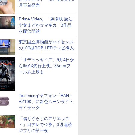
月下旬発売
Prime Video、「劇場版 魔法
少女まどか☆マギカ」3作品
を配信開始
東京国立博物館がハイセンス
の100型RGB LEDテレビ導入
「オデュッセイア」9月4日か
らIMAX先行上映。35mmフ
ィルム上映も
Technicsイヤフォン「EAH-
AZ100」に新色ムーンライト
ライラック
「借りぐらしのアリエッテ
ィ」日テレで今夜。3週連続
ジブリの第一夜