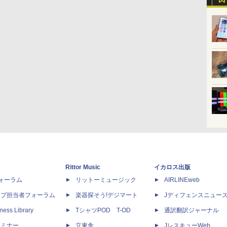
Rittor Music
イカロス出版
dフォーラム
リットーミュージック
AIRLINEweb
ップ担当者フォーラム
楽器探そう!デジマート
Jディフェンスニュー
ness Library
TシャツPOD T-OD
通訳翻訳ジャーナル
セミナー
立東舎
JレスキューWeb