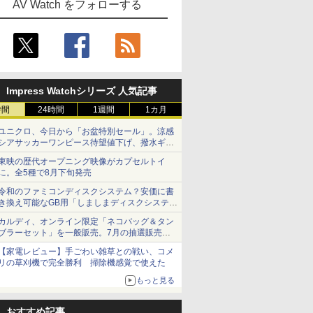
AV Watch をフォローする
Impress Watchシリーズ 人気記事
時間
24時間
1週間
1カ月
ユニクロ、今日から「お盆特別セール」。涼感
シアサッカーワンピース待望値下げ、撥水ギア
ショーツは1990円に
東映の歴代オープニング映像がカプセルトイ
に。全5種で8月下旬発売
令和のファミコンディスクシステム？安価に書
き換え可能なGB用「しましまディスクシステ
ム」
カルディ、オンライン限定「ネコバッグ＆タン
ブラーセット」を一般販売。7月の抽選販売の
当選無効分
【家電レビュー】手ごわい雑草との戦い、コメ
リの草刈機で完全勝利 掃除機感覚で使えた
もっと見る
おすすめ記事