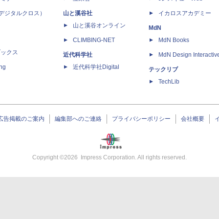
 X（デジタルクロス）
山と溪谷社
イカロスアカデミー
山と溪谷オンライン
MdN
CLIMBING-NET
MdN Books
ブックス
近代科学社
MdN Design Interactiv
ing
近代科学社Digital
テックリブ
TechLib
広告掲載のご案内
編集部へのご連絡
プライバシーポリシー
会社概要
Copyright ©
2026
Impress Corporation. All rights reserved.