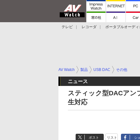
テレビ
レコーダ
ポータブルオーディ
スマートスピーカー
デジカメ
プロジ
AV Watch
製品
USB DAC
その他
ニュース
スティック型DACアンプ
生対応
ポスト
リスト
シ