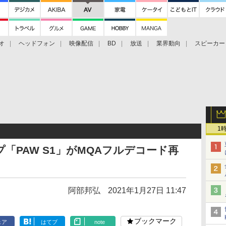
オ
ヘッドフォン
映像配信
BD
放送
業界動向
スピーカー
ェクタ
PS4
BDプレーヤー
映像配信
BD
1
「PAW S1」がMQAフルデコード再
阿部邦弘
2021年1月27日 11:47
ブックマーク
ェア
はてブ
note