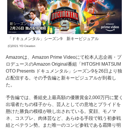
「ドキュメンタル」シーズン9 新キービジュアル
(C)2021 YD Creation
Amazonは、Amazon Prime Videoにて松本人志企画・プ
ロデュースのAmazon Original番組「HITOSHI MATSUM
OTO Presents ドキュメンタル」シーズン9を26日より独
占配信する。その予告編と新キービジュアルが到着し
た。
予告編では、番組史上最高額の優勝賞金2,000万円に驚く
出場者たちの様子から、芸人としての意地とプライドを
懸けた勝負の模様が映し出されている。変顔、モノマ
ネ、コスプレ、肉体芸など、あらゆる手段で戦う初参戦
組とベテラン勢。また唯一のコンビ参戦である霜降り明