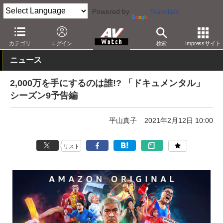
Powered by
Translate
AV Watch
コンテンツ・サービス
映像配信
Amazonビデオ
カテゴリ
ログイン
検索
Impressサイト
ニュース
2,000万を手にするのは誰!? 「ドキュメンタル」
シーズン9予告編
平山真子
2021年2月12日 10:00
リスト