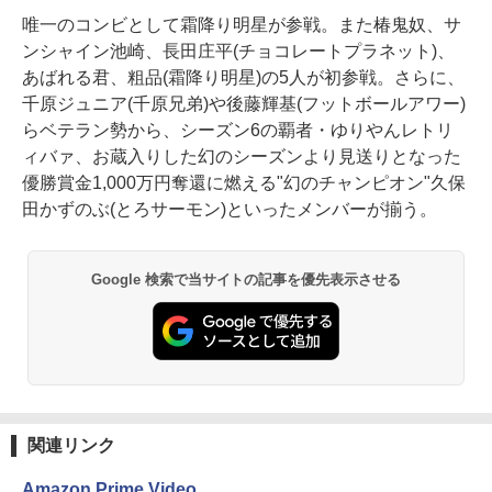
唯一のコンビとして霜降り明星が参戦。また椿鬼奴、サ
ンシャイン池崎、長田庄平(チョコレートプラネット)、
あばれる君、粗品(霜降り明星)の5人が初参戦。さらに、
千原ジュニア(千原兄弟)や後藤輝基(フットボールアワー)
らベテラン勢から、シーズン6の覇者・ゆりやんレトリ
ィバァ、お蔵入りした幻のシーズンより見送りとなった
優勝賞金1,000万円奪還に燃える"幻のチャンピオン"久保
田かずのぶ(とろサーモン)といったメンバーが揃う。
Google 検索で当サイトの記事を優先表示させる
関連リンク
Amazon Prime Video