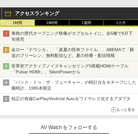
アクセスランキング
1時間
24時間
1週間
1カ月
東映の歴代オープニング映像がカプセルトイに。全5種で8月下
旬発売
金ロー「ナウシカ」、「真夏の怪奇ファイル」、ABEMAで「葬
送のフリーレン」無料配信など。夏の特番・配信情報
世界初アクティブノイズキャンセリングII搭載HDMIケーブル
「Pulsar HDMI」。SilentPowerから
「バック・トゥ・ザ・フューチャー」の時計台をモチーフにした
腕時計。1985本限定
純正の有線CarPlay/Android Autoをワイヤレス化するアダプタ
もっと見る
AV Watch をフォローする