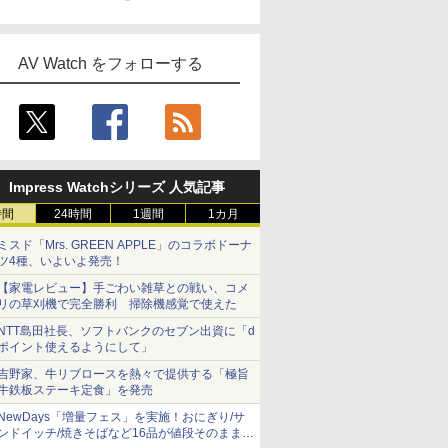
AV Watch をフォローする
Impress Watchシリーズ 人気記事
時間
24時間
1週間
1カ月
ミスド「Mrs. GREEN APPLE」のコラボドーナ
ツ4種、いよいよ発売！
【家電レビュー】手ごわい雑草との戦い、コメ
リの草刈機で完全勝利 掃除機感覚で使えた
NTT島田社長、ソフトバンクのセブン出資に「d
ポイント使えるようにして」
吉野家、牛リブロースを熱々で提供する「極旨
牛鉄板ステーキ定食」を発売
NewDays「増量フェス」を実施！おにぎり/サ
ンドイッチ/焼きそばなど16品が値段そのままで