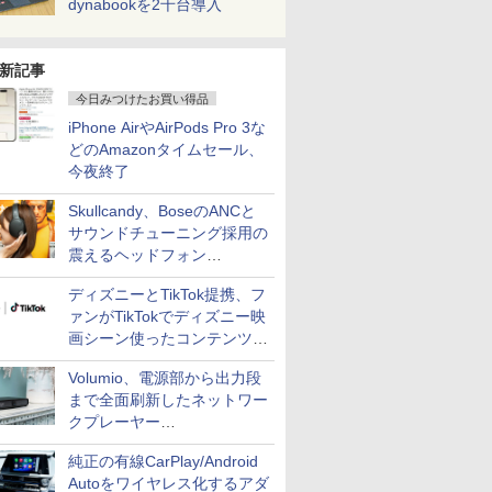
dynabookを2千台導入
新記事
今日みつけたお買い得品
iPhone AirやAirPods Pro 3な
どのAmazonタイムセール、
今夜終了
Skullcandy、BoseのANCと
サウンドチューニング採用の
震えるヘッドフォン
「Crusher 1080 ANC」
ディズニーとTikTok提携、フ
ァンがTikTokでディズニー映
画シーン使ったコンテンツ制
作、Disney+にも配信
Volumio、電源部から出力段
まで全面刷新したネットワー
クプレーヤー
「Primo（2026）」
純正の有線CarPlay/Android
Autoをワイヤレス化するアダ