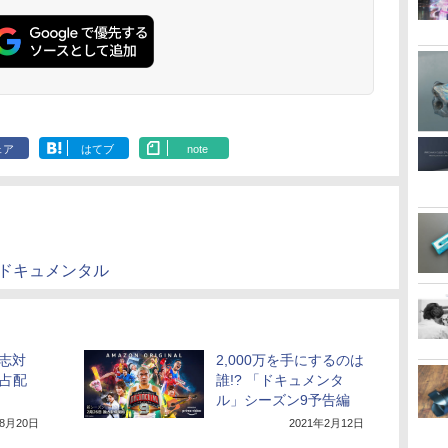
ェア
はてブ
note
nts ドキュメンタル
志対
2,000万を手にするのは
独占配
誰!? 「ドキュメンタ
ル」シーズン9予告編
年8月20日
2021年2月12日