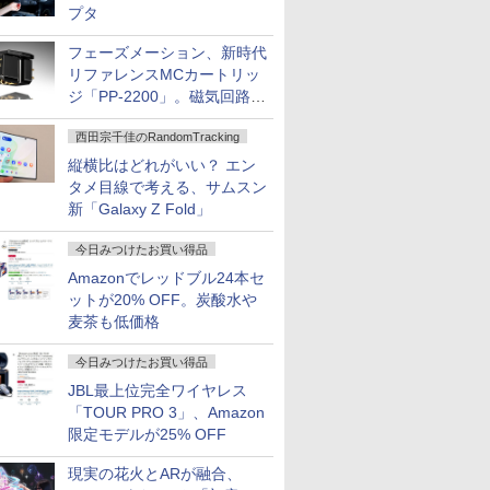
プタ
フェーズメーション、新時代
リファレンスMCカートリッ
ジ「PP-2200」。磁気回路や
ハウジングを根本から見直し
西田宗千佳のRandomTracking
縦横比はどれがいい？ エン
タメ目線で考える、サムスン
新「Galaxy Z Fold」
今日みつけたお買い得品
Amazonでレッドブル24本セ
ットが20% OFF。炭酸水や
麦茶も低価格
今日みつけたお買い得品
JBL最上位完全ワイヤレス
「TOUR PRO 3」、Amazon
限定モデルが25% OFF
現実の花火とARが融合、