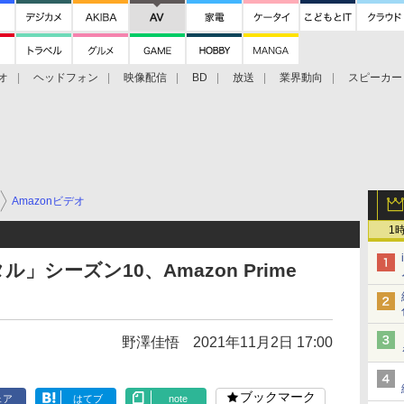
オ
ヘッドフォン
映像配信
BD
放送
業界動向
スピーカー
ェクタ
PS4
BDプレーヤー
映像配信
BD
Amazonビデオ
1
シーズン10、Amazon Prime
野澤佳悟
2021年11月2日 17:00
ブックマーク
ェア
はてブ
note