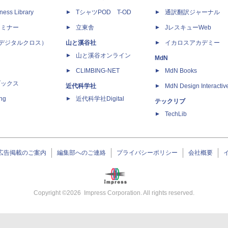
ness Library
TシャツPOD T-OD
通訳翻訳ジャーナル
セミナー
立東舎
JレスキューWeb
 X（デジタルクロス）
山と溪谷社
イカロスアカデミー
山と溪谷オンライン
MdN
CLIMBING-NET
MdN Books
ブックス
近代科学社
MdN Design Interactiv
ing
近代科学社Digital
テックリブ
TechLib
広告掲載のご案内
編集部へのご連絡
プライバシーポリシー
会社概要
Copyright ©
2026
Impress Corporation. All rights reserved.