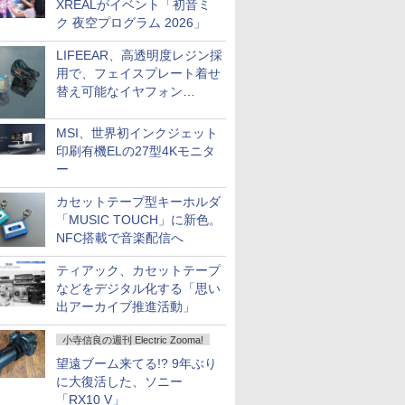
XREALがイベント「初音ミ
ク 夜空プログラム 2026」
LIFEEAR、高透明度レジン採
用で、フェイスプレート着せ
替え可能なイヤフォン
「Nova Shell」
MSI、世界初インクジェット
印刷有機ELの27型4Kモニタ
ー
カセットテープ型キーホルダ
「MUSIC TOUCH」に新色。
NFC搭載で音楽配信へ
ティアック、カセットテープ
などをデジタル化する「思い
出アーカイブ推進活動」
小寺信良の週刊 Electric Zooma!
望遠ブーム来てる!? 9年ぶり
に大復活した、ソニー
「RX10 V」