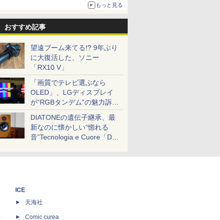
ボリュームアップ
もっと見る
おすすめ記事
望遠ブーム来てる!? 9年ぶり
に大復活した、ソニー
「RX10 V」
「画質でテレビ選ぶなら
OLED」、LGディスプレイ
が“RGBタンデム”の魅力訴
求。液晶とのガチ比較も
DIATONEの遺伝子継承、最
新なのに懐かしい“惚れる
音”Tecnologia e Cuore「DS-
TC52B」を聴く
ICE
天海社
ス
Comic curea