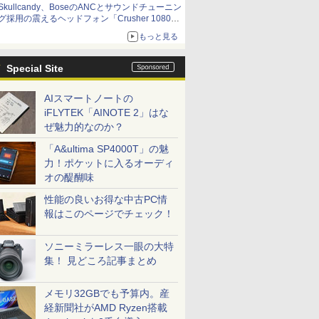
Skullcandy、BoseのANCとサウンドチューニン
グ採用の震えるヘッドフォン「Crusher 1080
ANC」
もっと見る
Special Site
AIスマートノートの
iFLYTEK「AINOTE 2」はな
ぜ魅力的なのか？
「A&ultima SP4000T」の魅
力！ポケットに入るオーディ
オの醍醐味
性能の良いお得な中古PC情
報はこのページでチェック！
ソニーミラーレス一眼の大特
集！ 見どころ記事まとめ
メモリ32GBでも予算内。産
経新聞社がAMD Ryzen搭載