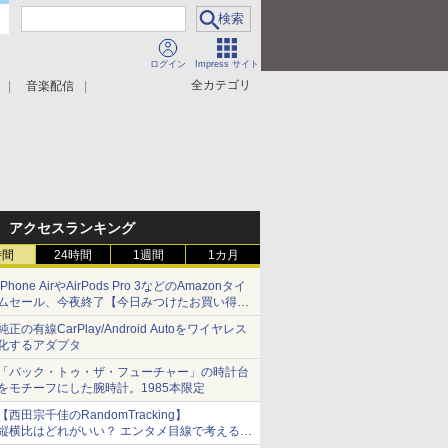
ログイン
Impress サイト
全カテゴリ
音楽配信
アクセスランキング
時間
24時間
1週間
1カ月
iPhone AirやAirPods Pro 3などのAmazonタイ
ムセール、今夜終了【今日みつけたお買い得
品】
純正の有線CarPlay/Android Autoをワイヤレス
化するアダプタ
「バック・トゥ・ザ・フューチャー」の時計台
をモチーフにした腕時計。1985本限定
【西田宗千佳のRandomTracking】
縦横比はどれがいい？ エンタメ目線で考える、
サムスン新「Galaxy Z Fold」