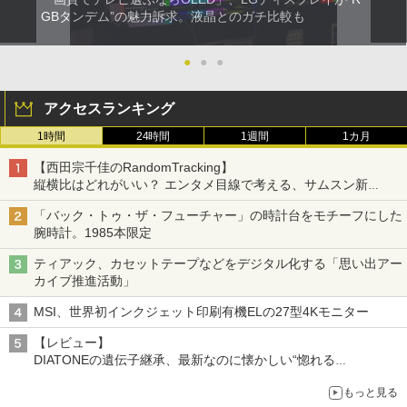
GBタンデム”の魅力訴求。液晶とのガチ比較も
●
●
●
アクセスランキング
1時間
24時間
1週間
1カ月
【西田宗千佳のRandomTracking】
縦横比はどれがいい？ エンタメ目線で考える、サムスン新
「Galaxy Z Fold」
「バック・トゥ・ザ・フューチャー」の時計台をモチーフにした
腕時計。1985本限定
ティアック、カセットテープなどをデジタル化する「思い出アー
カイブ推進活動」
MSI、世界初インクジェット印刷有機ELの27型4Kモニター
【レビュー】
DIATONEの遺伝子継承、最新なのに懐かしい“惚れる
音”Tecnologia e Cuore「DS-TC52B」を聴く
もっと見る