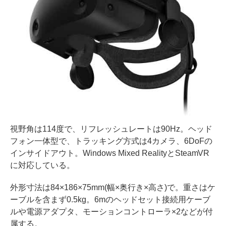
視野角は114度で、リフレッシュレートは90Hz。ヘッド
フォン一体型で、トラッキング方式は4カメラ、6DoFの
インサイドアウト。Windows Mixed RealityとSteamVR
に対応している。
外形寸法は84×186×75mm(幅×奥行き×高さ)で。重さはケ
ーブルを含まず0.5kg。6mのヘッドセット接続用ケーブ
ルや電源アダプタ、モーションコントローラ×2などが付
属する。