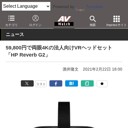
Powered by
Translate
AV Watch
製品
HMD/スマートグラス
カテゴリ
ログイン
検索
Impressサイト
ニュース
59,800円で両眼4Kの法人向けVRヘッドセット
「HP Reverb G2」
酒井隆文
2021年2月22日 18:00
リスト