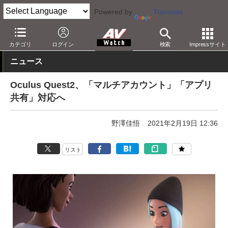
Powered by
Translate
AV Watch
製品
HMD/スマートグラス
Oculus
カテゴリ
ログイン
検索
Impressサイト
ニュース
Oculus Quest2、「マルチアカウント」「アプリ
共有」対応へ
野澤佳悟
2021年2月19日 12:36
リスト