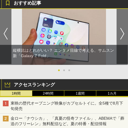
おすすめ記事
縦横比はどれがいい？ エンタメ目線で考える、サムスン
新「Galaxy Z Fold」
●
●
●
アクセスランキング
1時間
24時間
1週間
1カ月
東映の歴代オープニング映像がカプセルトイに。全5種で8月下
旬発売
金ロー「ナウシカ」、「真夏の怪奇ファイル」、ABEMAで「葬
送のフリーレン」無料配信など。夏の特番・配信情報