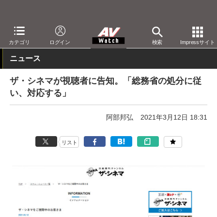
AV Watch
コンテンツ・サービス
放送
カテゴリ
ログイン
検索
Impressサイト
ニュース
ザ・シネマが視聴者に告知。「総務省の処分に従
い、対応する」
阿部邦弘
2021年3月12日 18:31
リスト