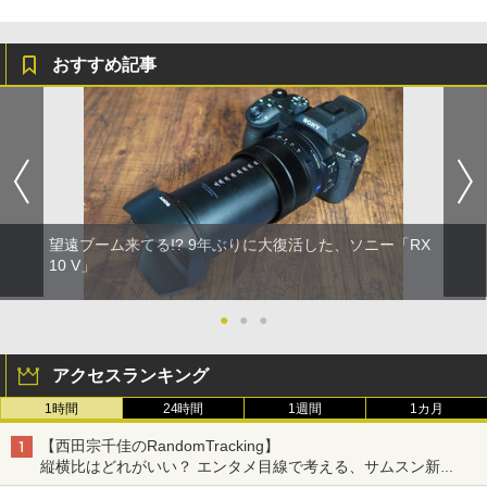
おすすめ記事
望遠ブーム来てる!? 9年ぶりに大復活した、ソニー「RX
10 V」
●
●
●
アクセスランキング
1時間
24時間
1週間
1カ月
【西田宗千佳のRandomTracking】
縦横比はどれがいい？ エンタメ目線で考える、サムスン新
「Galaxy Z Fold」