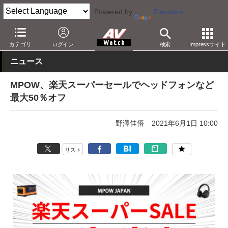
Powered by
Translate
AV Watch
動向
ショップ
セール
カテゴリ
ログイン
検索
Impressサイト
ニュース
MPOW、楽天スーパーセールでヘッドフォンなど
最大50％オフ
野澤佳悟
2021年6月1日 10:00
リスト