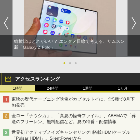
縦横比はどれがいい？ エンタメ目線で考える、サムスン
新「Galaxy Z Fold」
●
●
●
アクセスランキング
1時間
24時間
1週間
1カ月
東映の歴代オープニング映像がカプセルトイに。全5種で8月下
旬発売
金ロー「ナウシカ」、「真夏の怪奇ファイル」、ABEMAで「葬
送のフリーレン」無料配信など。夏の特番・配信情報
世界初アクティブノイズキャンセリングII搭載HDMIケーブル
「Pulsar HDMI」。SilentPowerから