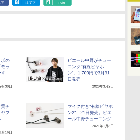
ェア
はてブ
note
ラボの
ピエール中野がチュー
「モッ
ニング“有線ピヤホ
やす
ン”。1,700円で3月31
日発売
年9月30日
2020年3月2日
音質チ
マイク付き"有線ピヤホ
イヤフ
ン2"、21日発売。ピエ
ら
ール中野チューニング
2021年1月8日
年1月16日