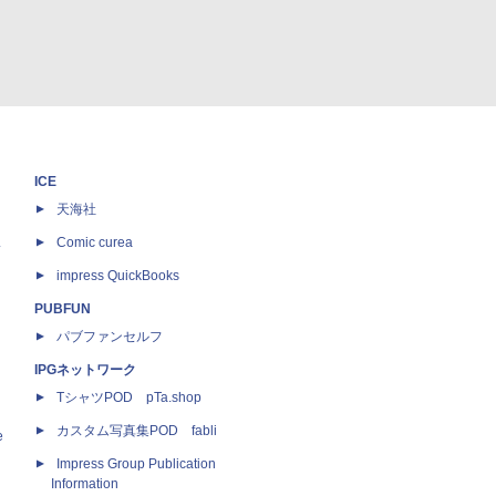
ICE
天海社
ス
Comic curea
impress QuickBooks
PUBFUN
パブファンセルフ
IPGネットワーク
TシャツPOD pTa.shop
カスタム写真集POD fabli
e
Impress Group Publication
Information