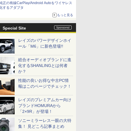
純正の有線CarPlay/Android Autoをワイヤレス
化するアダプタ
もっと見る
Special Site
レイズのパワーデザインホイ
ール「M6」に新色登場!!
総合オーディオブランドに進
化するSHANLINGとは何者
か？
性能の良いお得な中古PC情
報はこのページでチェック！
レイズのプレミアムカー向け
ブランドHOMURAから
「2×9R」が登場！
ソニーミラーレス一眼の大特
集！ 見どころ記事まとめ