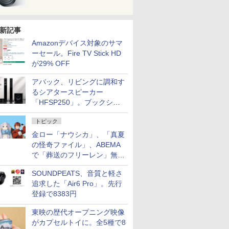
新記事
Amazonデバイス対象のサマ
ーセール。Fire TV Stick HD
が29% OFF
アバック、リビングに調和す
るシアタースピーカー
「HFSP250」。ブックシェ
ルフはペア3万円以下
トピック
金ロー「ナウシカ」、「真夏
の怪奇ファイル」、ABEMA
で「葬送のフリーレン」無料
配信など。夏の特番・配信情
SOUNDPEATS、音質と軽さ
報
追求した「Air6 Pro」。先行
登録で8383円
東映の歴代オープニング映像
がカプセルトイに。全5種で8