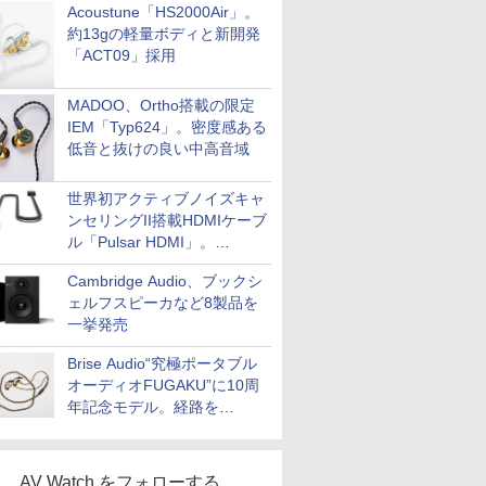
Acoustune「HS2000Air」。
約13gの軽量ボディと新開発
「ACT09」採用
MADOO、Ortho搭載の限定
IEM「Typ624」。密度感ある
低音と抜けの良い中高音域
世界初アクティブノイズキャ
ンセリングII搭載HDMIケーブ
ル「Pulsar HDMI」。
SilentPowerから
Cambridge Audio、ブックシ
ェルフスピーカなど8製品を
一挙発売
Brise Audio“究極ポータブル
オーディオFUGAKU”に10周
年記念モデル。経路を
NISHIKIで統一。400万円
AV Watch をフォローする