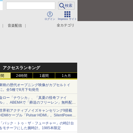
ログイン
Impress サイト
全カテゴリ
音楽配信
アクセスランキング
時間
24時間
1週間
1カ月
東映の歴代オープニング映像がカプセルトイ
に。全5種で8月下旬発売
金ロー「ナウシカ」、「真夏の怪奇ファイ
ル」、ABEMAで「葬送のフリーレン」無料配信
など。夏の特番・配信情報
世界初アクティブノイズキャンセリングII搭載
HDMIケーブル「Pulsar HDMI」。SilentPower
から
「バック・トゥ・ザ・フューチャー」の時計台
をモチーフにした腕時計。1985本限定