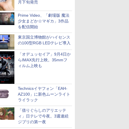
月下旬発売
Prime Video、「劇場版 魔法
少女まどか☆マギカ」3作品
を配信開始
東京国立博物館がハイセンス
の100型RGB LEDテレビ導入
「オデュッセイア」9月4日か
らIMAX先行上映。35mmフ
ィルム上映も
Technicsイヤフォン「EAH-
AZ100」に新色ムーンライト
ライラック
「借りぐらしのアリエッテ
ィ」日テレで今夜。3週連続
ジブリの第一夜