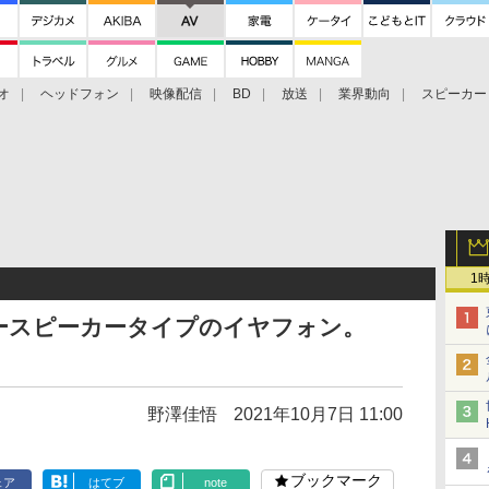
オ
ヘッドフォン
映像配信
BD
放送
業界動向
スピーカー
ェクタ
PS4
BDプレーヤー
映像配信
BD
1
ースピーカータイプのイヤフォン。
野澤佳悟
2021年10月7日 11:00
ブックマーク
ェア
はてブ
note