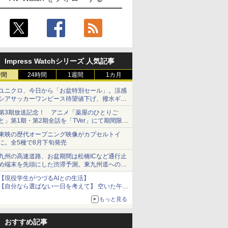
Impress Watchシリーズ 人気記事
時間
24時間
1週間
1カ月
ユニクロ、今日から「お盆特別セール」。涼感
シアサッカーワンピース待望値下げ、撥水ギア
ショーツは1990円に
第3期放送記念！ アニメ「薬屋のひとりご
と」第1期・第2期全話を「TVer」にて期間限定
で順次無料配信開始
東映の歴代オープニング映像がカプセルトイ
に。全5種で8月下旬発売
九州の高速道路、お盆期間は松橋ICなど通行止
め端末を先頭にした渋滞予測。東九州道への迂
回は料金調整を実施
【現役学生がつづるAIとの生活】
【自分なら選ばない一日を考えて】 空いた午後
をチャッピーに捧げたら、思わぬ絶景に出会っ
もっと見る
た話
おすすめ記事