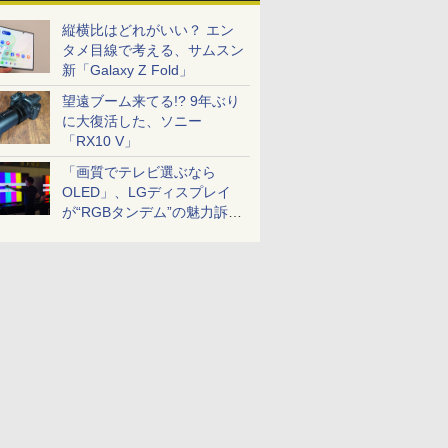
縦横比はどれがいい？ エン
タメ目線で考える、サムスン
新「Galaxy Z Fold」
望遠ブーム来てる!? 9年ぶり
に大復活した、ソニー
「RX10 V」
「画質でテレビ選ぶなら
OLED」、LGディスプレイ
が“RGBタンデム”の魅力訴
求。液晶とのガチ比較も