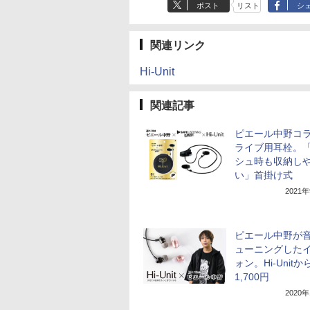
ポスト
リスト
シ
関連リンク
Hi-Unit
関連記事
ピエール中野コ
ライブ用耳栓。
シュ時も収納し
い」首掛け式
2021
ピエール中野が
ューニングした
ォン。Hi-Unitか
1,700円
2020