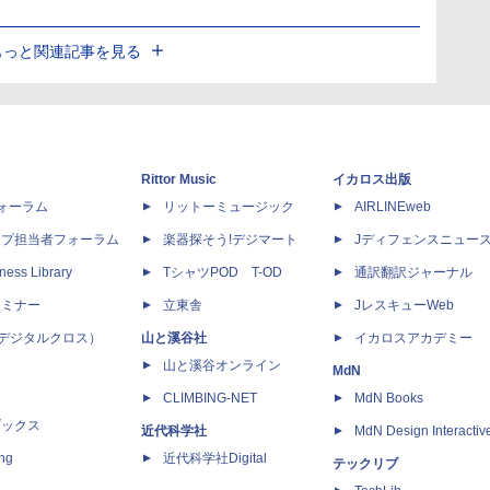
もっと関連記事を見る
Rittor Music
イカロス出版
dフォーラム
リットーミュージック
AIRLINEweb
ップ担当者フォーラム
楽器探そう!デジマート
Jディフェンスニュー
ness Library
TシャツPOD T-OD
通訳翻訳ジャーナル
セミナー
立東舎
JレスキューWeb
 X（デジタルクロス）
山と溪谷社
イカロスアカデミー
山と溪谷オンライン
MdN
CLIMBING-NET
MdN Books
ブックス
近代科学社
MdN Design Interactiv
ing
近代科学社Digital
テックリブ