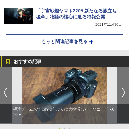
「宇宙戦艦ヤマト2205 新たなる旅立ち
後章」物語の核心に迫る特報公開
2021年11月30日
もっと関連記事を見る
おすすめ記事
望遠ブーム来てる!? 9年ぶりに大復活した、ソニー「RX
10 V」
●
●
●