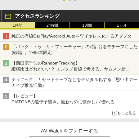
アクセスランキング
1時間
24時間
1週間
1カ月
純正の有線CarPlay/Android Autoをワイヤレス化するアダプタ
「バック・トゥ・ザ・フューチャー」の時計台をモチーフにした
腕時計。1985本限定
【西田宗千佳のRandomTracking】
縦横比はどれがいい？ エンタメ目線で考える、サムスン新
「Galaxy Z Fold」
ティアック、カセットテープなどをデジタル化する「思い出アー
カイブ推進活動」
【レビュー】
DIATONEの遺伝子継承、最新なのに懐かしい“惚れる
音”Tecnologia e Cuore「DS-TC52B」を聴く
もっと見る
AV Watch をフォローする