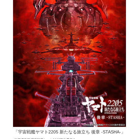
「宇宙戦艦ヤマト2205 新たなる旅立ち 後章 -STASHA-」