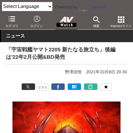
Powered by
Translate
AV Watch
コンテンツ・サービス
映画
映画作品
カテゴリ
ログイン
検索
Impressサイト
ニュース
「宇宙戦艦ヤマト2205 新たなる旅立ち」後編
は'22年2月公開&BD発売
野澤佳悟
2021年10月8日 20:30
リスト