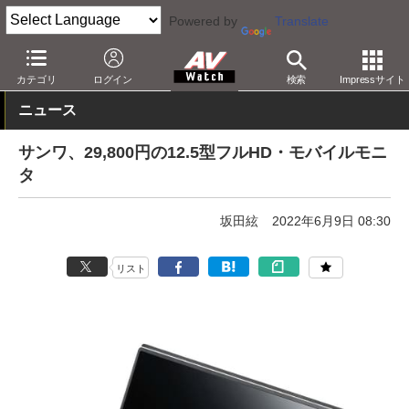
Powered by
Translate
AV Watch
製品
ディスプレイ
カテゴリ
ログイン
検索
Impressサイト
ニュース
サンワ、29,800円の12.5型フルHD・モバイルモニ
タ
坂田絃
2022年6月9日 08:30
リスト