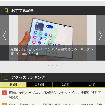
おすすめ記事
縦横比はどれがいい？ エンタメ目線で考える、サムスン
新「Galaxy Z Fold」
●
●
●
アクセスランキング
1時間
24時間
1週間
1カ月
東映の歴代オープニング映像がカプセルトイに。全5種で8月下
旬発売