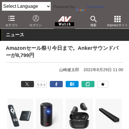
Powered by
Translate
AV Watch
動向
ショップ
セール
カテゴリ
ログイン
検索
Impressサイト
ニュース
Amazonセール祭り今日まで。Ankerサウンドバ
ーが8,799円
山崎健太郎
2022年8月29日 11:00
リスト