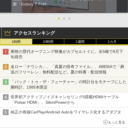
新「Galaxy Z Fold」
●
●
●
アクセスランキング
1時間
24時間
1週間
1カ月
東映の歴代オープニング映像がカプセルトイに。全5種で8月下
旬発売
金ロー「ナウシカ」、「真夏の怪奇ファイル」、ABEMAで「葬
送のフリーレン」無料配信など。夏の特番・配信情報
「バック・トゥ・ザ・フューチャー」の時計台をモチーフにした
腕時計。1985本限定
世界初アクティブノイズキャンセリングII搭載HDMIケーブル
「Pulsar HDMI」。SilentPowerから
純正の有線CarPlay/Android Autoをワイヤレス化するアダプタ
もっと見る