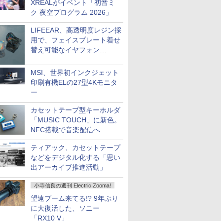
XREALがイベント「初音ミ
ク 夜空プログラム 2026」
LIFEEAR、高透明度レジン採
用で、フェイスプレート着せ
替え可能なイヤフォン
「Nova Shell」
MSI、世界初インクジェット
印刷有機ELの27型4Kモニタ
ー
カセットテープ型キーホルダ
「MUSIC TOUCH」に新色。
NFC搭載で音楽配信へ
ティアック、カセットテープ
などをデジタル化する「思い
出アーカイブ推進活動」
小寺信良の週刊 Electric Zooma!
望遠ブーム来てる!? 9年ぶり
に大復活した、ソニー
「RX10 V」