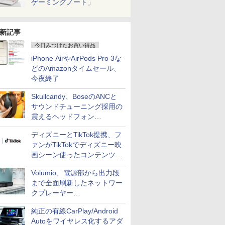
ゲーミングノート」
新記事
今日みつけたお買い得品
iPhone AirやAirPods Pro 3な
どのAmazonタイムセール、
今夜終了
Skullcandy、BoseのANCと
サウンドチューニング採用の
震えるヘッドフォン
「Crusher 1080 ANC」
ディズニーとTikTok提携、フ
ァンがTikTokでディズニー映
画シーン使ったコンテンツ制
作、Disney+にも配信
Volumio、電源部から出力段
まで全面刷新したネットワー
クプレーヤー
「Primo（2026）」
純正の有線CarPlay/Android
Autoをワイヤレス化するアダ