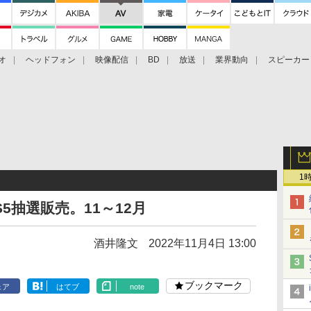
オ
ヘッドフォン
映像配信
BD
放送
業界動向
スピーカー
ェクタ
PS4
BDプレーヤー
映像配信
BD
1
5抽選販売。11～12月
酒井隆文
2022年11月4日 13:00
ブックマーク
ェア
はてブ
note