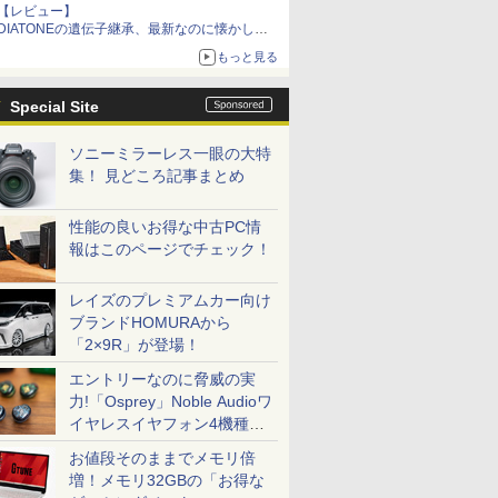
【レビュー】
DIATONEの遺伝子継承、最新なのに懐かし
い“惚れる音”Tecnologia e Cuore「DS-TC52B」
もっと見る
を聴く
Special Site
ソニーミラーレス一眼の大特
集！ 見どころ記事まとめ
性能の良いお得な中古PC情
報はこのページでチェック！
レイズのプレミアムカー向け
ブランドHOMURAから
「2×9R」が登場！
エントリーなのに脅威の実
力!「Osprey」Noble Audioワ
イヤレスイヤフォン4機種を
一気に聴く
お値段そのままでメモリ倍
増！メモリ32GBの「お得な