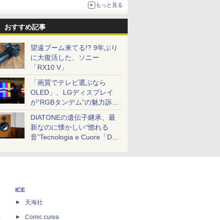
ボリュームアップ
もっと見る
おすすめ記事
望遠ブーム来てる!? 9年ぶり
に大復活した、ソニー
「RX10 V」
「画質でテレビ選ぶなら
OLED」、LGディスプレイ
が“RGBタンデム”の魅力訴
求。液晶とのガチ比較も
DIATONEの遺伝子継承、最
新なのに懐かしい“惚れる
音”Tecnologia e Cuore「DS-
TC52B」を聴く
ICE
天海社
ス
Comic curea