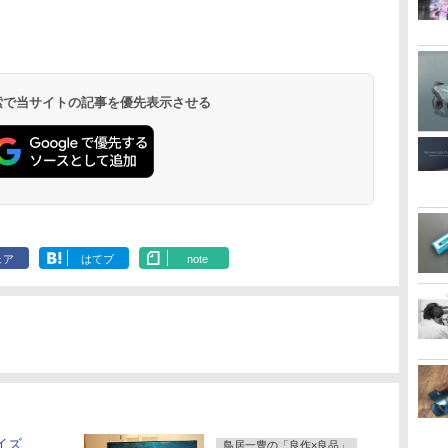
 検索で当サイトの記事を優先表示させる
ェア
はてブ
note
イズ
鳥居一豊の「良作×良品」