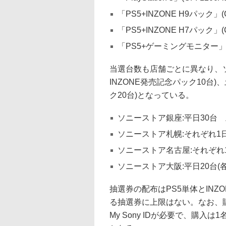
「PS5+INZONE H9パック」(CF
「PS5+INZONE H7パック」(CF
「PS5+ゲーミングモニター」(CFI
当選台数も店舗ごとに異なり、ソ
INZONE発売記念パック10台)、
ク20台)となっている。
ソニーストア銀座:平日30台 
ソニーストア札幌:それぞれ1日
ソニーストア名古屋:それぞれ1
ソニーストア大阪:平日20台(各1
抽選券の配布はPS5単体とINZ
る抽選券に上限はない。なお、
My Sony IDが必要で、購