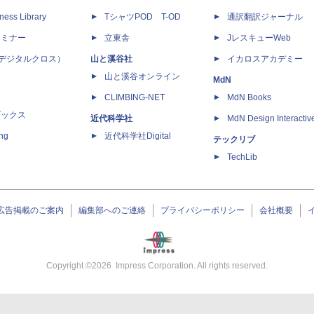
ness Library
TシャツPOD T-OD
通訳翻訳ジャーナル
セミナー
立東舎
JレスキューWeb
 X（デジタルクロス）
山と溪谷社
イカロスアカデミー
山と溪谷オンライン
MdN
CLIMBING-NET
MdN Books
ブックス
近代科学社
MdN Design Interactiv
ing
近代科学社Digital
テックリブ
TechLib
広告掲載のご案内
編集部へのご連絡
プライバシーポリシー
会社概要
Copyright ©
2026
Impress Corporation. All rights reserved.