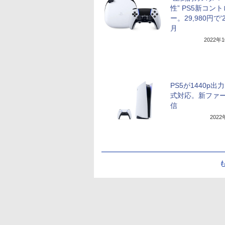
性” PS5新コン
ー。29,980円で'
月
2022年
PS5が1440p出
式対応。新ファ
信
202