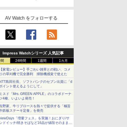
AV Watch をフォローする
Impress Watchシリーズ 人気記事
時間
24時間
1週間
1カ月
【家電レビュー】手ごわい雑草との戦い、コメ
リの草刈機で完全勝利 掃除機感覚で使えた
NTT島田社長、ソフトバンクのセブン出資に「d
ポイント使えるようにして」
ミスド「Mrs. GREEN APPLE」のコラボドーナ
ツ4種、いよいよ発売！
吉野家、牛リブロースを熱々で提供する「極旨
牛鉄板ステーキ定食」を発売
NewDays「増量フェス」を実施！おにぎり/サ
ンドイッチ/焼きそばなど16品が値段そのままで