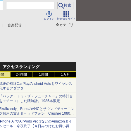
ログイン
Impress サイト
全カテゴリ
音楽配信
アクセスランキング
時間
24時間
1週間
1カ月
純正の有線CarPlay/Android Autoをワイヤレス
化するアダプタ
「バック・トゥ・ザ・フューチャー」の時計台
をモチーフにした腕時計。1985本限定
Skullcandy、BoseのANCとサウンドチューニン
グ採用の震えるヘッドフォン「Crusher 1080
ANC」
iPhone AirやAirPods Pro 3などのAmazonタイ
ムセール、今夜終了【今日みつけたお買い得
品】