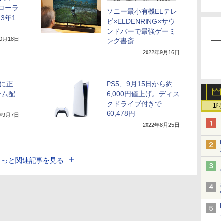
トローラ
ソニー最小有機ELテレ
23年1
ビ×ELDENRING×サウ
ンドバーで最強ゲーミ
10月18日
ング書斎
2022年9月16日
力に正
PS5、9月15日から約
ーム配
6,000円値上げ。ディス
クドライブ付きで
1
60,478円
2年9月7日
2022年8月25日
もっと関連記事を見る