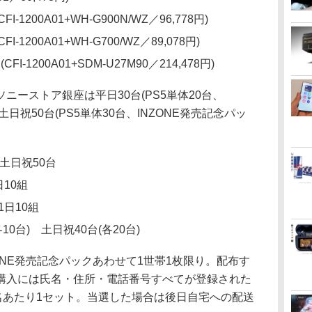
I-1200A01+WH-G900N/WZ／96,778円)
I-1200A01+WH-G700/WZ／89,078円)
-1200A01+SDM-U27M90／214,478円)
ニーストア銀座は平日30台(PS5単体20台、
土日祝50台(PS5単体30台、INZONE発売記念パッ
土日祝50台
10組
日10組
0台) 土日祝40台(各20台)
ONE発売記念パックあわせて1世帯1枚限り。配布す
購入には氏名・住所・電話番号すべてが登録された
入は1名あたり1セット。当選した場合は後日自宅への配送