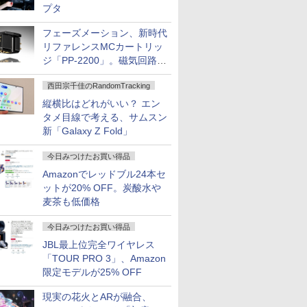
プタ
フェーズメーション、新時代
リファレンスMCカートリッ
ジ「PP-2200」。磁気回路や
ハウジングを根本から見直し
西田宗千佳のRandomTracking
縦横比はどれがいい？ エン
タメ目線で考える、サムスン
新「Galaxy Z Fold」
今日みつけたお買い得品
Amazonでレッドブル24本セ
ットが20% OFF。炭酸水や
麦茶も低価格
今日みつけたお買い得品
JBL最上位完全ワイヤレス
「TOUR PRO 3」、Amazon
限定モデルが25% OFF
現実の花火とARが融合、