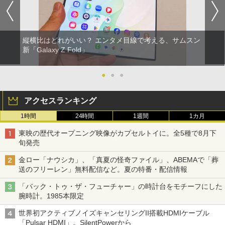
縦横比はどれがいい？ エンタメ目線で考える、サムスン
新「Galaxy Z Fold」
●
●
●
アクセスランキング
1時間
24時間
1週間
1カ月
東映の歴代オープニング映像がカプセルトイに。全5種で8月下
旬発売
金ロー「ナウシカ」、「真夏の怪奇ファイル」、ABEMAで「葬
送のフリーレン」無料配信など。夏の特番・配信情報
「バック・トゥ・ザ・フューチャー」の時計台をモチーフにした
腕時計。1985本限定
世界初アクティブノイズキャンセリングII搭載HDMIケーブル
「Pulsar HDMI」。SilentPowerから