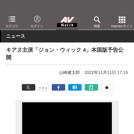
AV Watch
コンテンツ・サービス
映画
映画作品
カテゴリ
ログイン
検索
Impressサイト
ニュース
キアヌ主演「ジョン・ウィック 4」本国版予告公
開
山崎健太郎
2022年11月11日 17:15
リスト