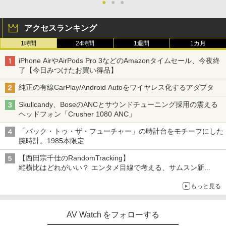
●
●
●
アクセスランキング
1時間
24時間
1週間
1カ月
iPhone AirやAirPods Pro 3などのAmazonタイムセール、今夜終
了【今日みつけたお買い得品】
純正の有線CarPlay/Android Autoをワイヤレス化するアダプタ
Skullcandy、BoseのANCとサウンドチューニング採用の震える
ヘッドフォン「Crusher 1080 ANC」
「バック・トゥ・ザ・フューチャー」の時計台をモチーフにした
腕時計。1985本限定
【西田宗千佳のRandomTracking】
縦横比はどれがいい？ エンタメ目線で考える、サムスン新
「Galaxy Z Fold」
もっと見る
AV Watch をフォローする