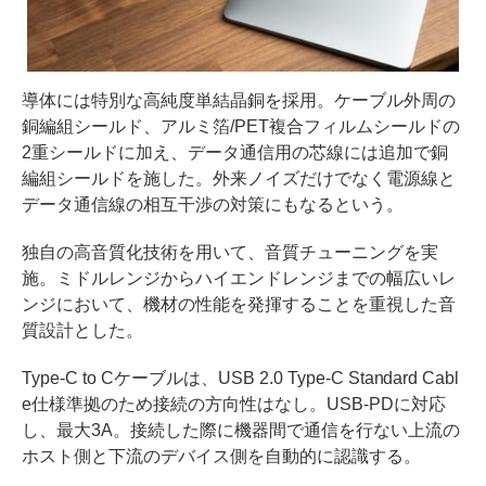
導体には特別な高純度単結晶銅を採用。ケーブル外周の
銅編組シールド、アルミ箔/PET複合フィルムシールドの
2重シールドに加え、データ通信用の芯線には追加で銅
編組シールドを施した。外来ノイズだけでなく電源線と
データ通信線の相互干渉の対策にもなるという。
独自の高音質化技術を用いて、音質チューニングを実
施。ミドルレンジからハイエンドレンジまでの幅広いレ
ンジにおいて、機材の性能を発揮することを重視した音
質設計とした。
Type-C to Cケーブルは、USB 2.0 Type-C Standard Cabl
e仕様準拠のため接続の方向性はなし。USB-PDに対応
し、最大3A。接続した際に機器間で通信を行ない上流の
ホスト側と下流のデバイス側を自動的に認識する。