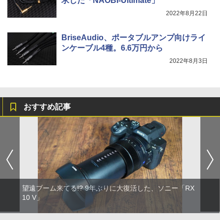
求した「NAOBI-Ultimate」
2022年8月22日
BriseAudio、ポータブルアンプ向けライ
ンケーブル4種。6.6万円から
2022年8月3日
おすすめ記事
望遠ブーム来てる!? 9年ぶりに大復活した、ソニー「RX
10 V」