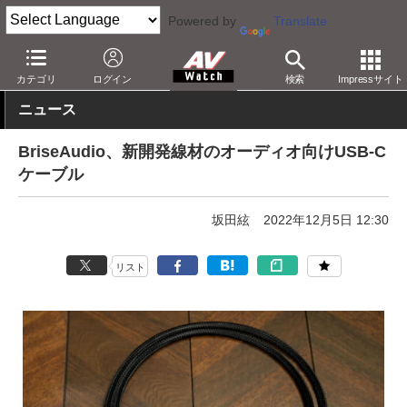
Powered by
Translate
AV Watch
製品
オーディオアクセサリ
カテゴリ
ログイン
検索
Impressサイト
ニュース
BriseAudio、新開発線材のオーディオ向けUSB-C
ケーブル
坂田絃
2022年12月5日 12:30
リスト