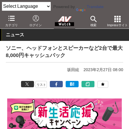
Powered by
Translate
AV Watch
製品
ヘッドフォン
ソニー
カテゴリ
ログイン
検索
Impressサイト
ニュース
ソニー、ヘッドフォンとスピーカーなど2台で最大
8,000円キャッシュバック
坂田絃
2023年2月27日 08:00
リスト