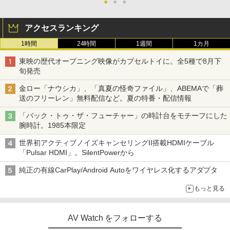
●
●
●
アクセスランキング
1時間
24時間
1週間
1カ月
東映の歴代オープニング映像がカプセルトイに。全5種で8月下
旬発売
金ロー「ナウシカ」、「真夏の怪奇ファイル」、ABEMAで「葬
送のフリーレン」無料配信など。夏の特番・配信情報
「バック・トゥ・ザ・フューチャー」の時計台をモチーフにした
腕時計。1985本限定
世界初アクティブノイズキャンセリングII搭載HDMIケーブル
「Pulsar HDMI」。SilentPowerから
純正の有線CarPlay/Android Autoをワイヤレス化するアダプタ
もっと見る
AV Watch をフォローする