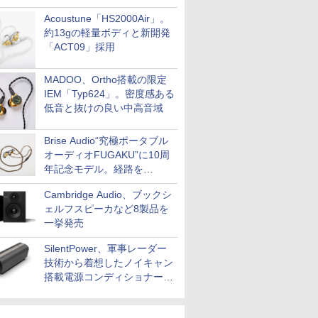
Acoustune「HS2000Air」。
約13gの軽量ボディと新開発
「ACT09」採用
MADOO、Ortho搭載の限定
IEM「Typ624」。密度感ある
低音と抜けの良い中高音域
Brise Audio“究極ポータブル
オーディオFUGAKU”に10周
年記念モデル。経路を
NISHIKIで統一。400万円
Cambridge Audio、ブックシ
ェルフスピーカなど8製品を
一挙発売
SilentPower、軍事レーダー
技術から着想したノイキャン
搭載電源コンディショナー
「AC iPurifier2」