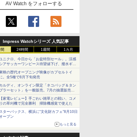
AV Watch をフォローする
Impress Watchシリーズ 人気記事
時間
24時間
1週間
1カ月
ユニクロ、今日から「お盆特別セール」。涼感
シアサッカーワンピース待望値下げ、撥水ギア
ショーツは1990円に
東映の歴代オープニング映像がカプセルトイ
に。全5種で8月下旬発売
カルディ、オンライン限定「ネコバッグ＆タン
ブラーセット」を一般販売。7月の抽選販売の
当選無効分
【家電レビュー】手ごわい雑草との戦い、コメ
リの草刈機で完全勝利 掃除機感覚で使えた
スターバックス、横浜に“文化財カフェ”8月10日
オープン
もっと見る