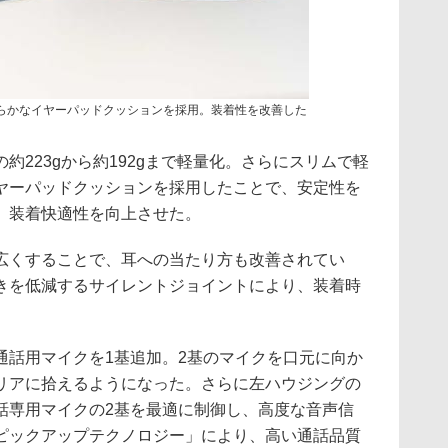
滑らかなイヤーパッドクッションを採用。装着性を改善した
約223gから約192gまで軽量化。さらにスリムで軽
ヤーパッドクッションを採用したことで、安定性を
、装着快適性を向上させた。
広くすることで、耳への当たり方も改善されてい
きを低減するサイレントジョイントにより、装着時
通話用マイクを1基追加。2基のマイクを口元に向か
リアに拾えるようになった。さらに左ハウジングの
話専用マイクの2基を最適に制御し、高度な音声信
ピックアップテクノロジー」により、高い通話品質