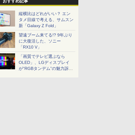
おすすめ記事
縦横比はどれがいい？ エン
タメ目線で考える、サムスン
新「Galaxy Z Fold」
望遠ブーム来てる!? 9年ぶり
に大復活した、ソニー
「RX10 V」
「画質でテレビ選ぶなら
OLED」、LGディスプレイ
が“RGBタンデム”の魅力訴
求。液晶とのガチ比較も