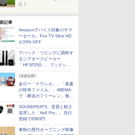
た！
新記事
Amazonデバイス対象のサマ
ーセール。Fire TV Stick HD
が29% OFF
アバック、リビングに調和す
るシアタースピーカー
「HFSP250」。ブックシェ
ルフはペア3万円以下
トピック
金ロー「ナウシカ」、「真夏
の怪奇ファイル」、ABEMA
で「葬送のフリーレン」無料
配信など。夏の特番・配信情
SOUNDPEATS、音質と軽さ
報
追求した「Air6 Pro」。先行
登録で8383円
東映の歴代オープニング映像