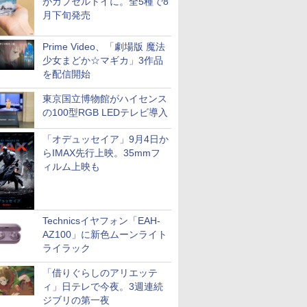
がカプセルトイに。全5種で8
月下旬発売
Prime Video、「劇場版 魔法
少女まどか☆マギカ」3作品
を配信開始
東京国立博物館がハイセンス
の100型RGB LEDテレビ導入
「オデュッセイア」9月4日か
らIMAX先行上映。35mmフ
ィルム上映も
Technicsイヤフォン「EAH-
AZ100」に新色ムーンライト
ライラック
「借りぐらしのアリエッテ
ィ」日テレで今夜。3週連続
ジブリの第一夜