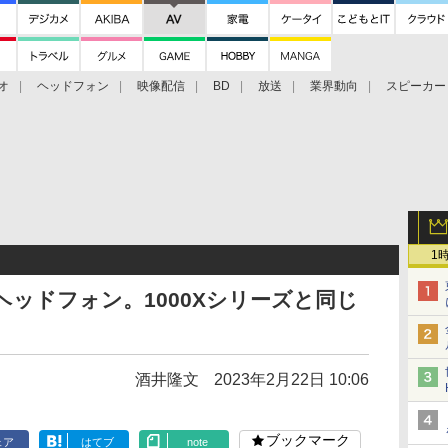
オ
ヘッドフォン
映像配信
BD
放送
業界動向
スピーカー
ェクタ
PS4
BDプレーヤー
映像配信
BD
1
ヘッドフォン。1000Xシリーズと同じ
酒井隆文
2023年2月22日 10:06
ブックマーク
ェア
はてブ
note