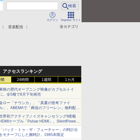
ログイン
Impress サイト
全カテゴリ
音楽配信
アクセスランキング
時間
24時間
1週間
1カ月
東映の歴代オープニング映像がカプセルトイ
に。全5種で8月下旬発売
金ロー「ナウシカ」、「真夏の怪奇ファイ
ル」、ABEMAで「葬送のフリーレン」無料配信
など。夏の特番・配信情報
世界初アクティブノイズキャンセリングII搭載
HDMIケーブル「Pulsar HDMI」。SilentPower
から
「バック・トゥ・ザ・フューチャー」の時計台
をモチーフにした腕時計。1985本限定