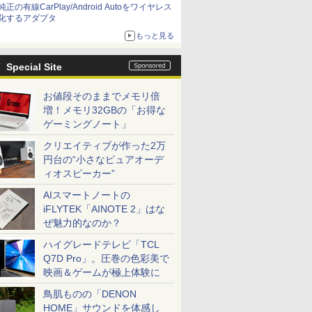
純正の有線CarPlay/Android Autoをワイヤレス
化するアダプタ
もっと見る
Special Site
お値段そのままでメモリ倍
増！メモリ32GBの「お得な
ゲーミングノート」
クリエイティブが作った2万
円台の“小さなピュアオーデ
ィオスピーカー”
AIスマートノートの
iFLYTEK「AINOTE 2」はな
ぜ魅力的なのか？
ハイグレードテレビ「TCL
Q7D Pro」。圧巻の色彩美で
映画＆ゲームが極上体験に
鳥肌ものの「DENON
HOME」サウンドを体感し