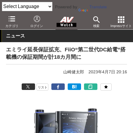
Powered by
Translate
AV Watch
動向
告知
カテゴリ
ログイン
検索
Impressサイト
ニュース
エミライ延長保証拡充、FiiO“第二世代DC給電”搭
載機の保証期間が計18カ月間に
山崎健太郎
2023年4月7日 20:16
リスト