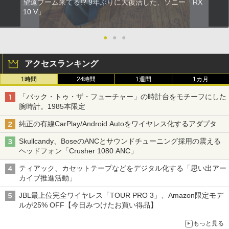
望遠ブーム来てる!? 9年ぶりに大復活した、ソニー「RX
10 V」
●
●
●
アクセスランキング
1時間
24時間
1週間
1カ月
「バック・トゥ・ザ・フューチャー」の時計台をモチーフにした
腕時計。1985本限定
純正の有線CarPlay/Android Autoをワイヤレス化するアダプタ
Skullcandy、BoseのANCとサウンドチューニング採用の震える
ヘッドフォン「Crusher 1080 ANC」
ティアック、カセットテープなどをデジタル化する「思い出アー
カイブ推進活動」
JBL最上位完全ワイヤレス「TOUR PRO 3」、Amazon限定モデ
ルが25% OFF【今日みつけたお買い得品】
もっと見る