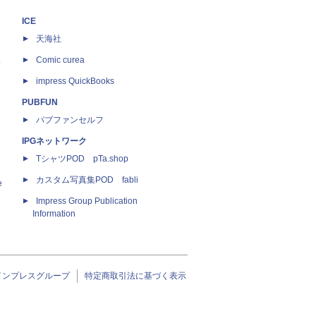
ICE
天海社
ス
Comic curea
impress QuickBooks
PUBFUN
パブファンセルフ
IPGネットワーク
TシャツPOD pTa.shop
カスタム写真集POD fabli
e
Impress Group Publication
Information
インプレスグループ
特定商取引法に基づく表示