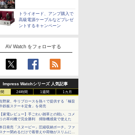
トライオード、アンプ購入で
高級電源ケーブルなどプレゼ
ントするキャンペーン
AV Watch をフォローする
Impress Watchシリーズ 人気記事
時間
24時間
1週間
1カ月
吉野家、牛リブロースを熱々で提供する「極旨
牛鉄板ステーキ定食」を発売
【家電レビュー】手ごわい雑草との戦い、コメ
リの草刈機で完全勝利 掃除機感覚で使えた
本日発売「スヌーピー」圧縮収納ポーチ。ファ
スナー閉めるだけで着替えや荷物がスリムにま