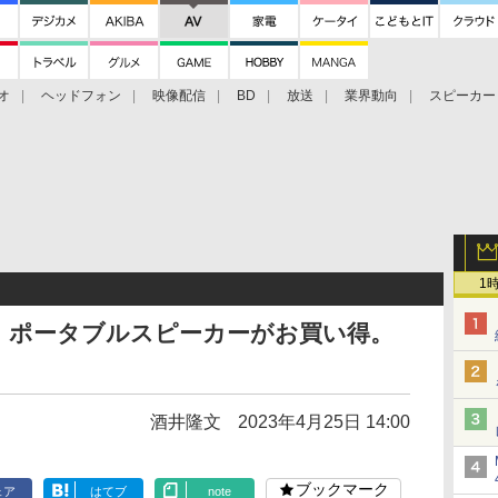
オ
ヘッドフォン
映像配信
BD
放送
業界動向
スピーカー
ェクタ
PS4
BDプレーヤー
映像配信
BD
1
ー、ポータブルスピーカーがお買い得。
酒井隆文
2023年4月25日 14:00
ブックマーク
ェア
はてブ
note