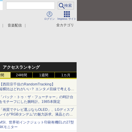
ログイン
Impress サイト
全カテゴリ
音楽配信
アクセスランキング
時間
24時間
1週間
1カ月
【西田宗千佳のRandomTracking】
縦横比はどれがいい？ エンタメ目線で考える、
サムスン新「Galaxy Z Fold」
「バック・トゥ・ザ・フューチャー」の時計台
をモチーフにした腕時計。1985本限定
「画質でテレビ選ぶならOLED」、LGディスプ
レイが“RGBタンデム”の魅力訴求。液晶とのガ
チ比較も
MSI、世界初インクジェット印刷有機ELの27型
4Kモニター