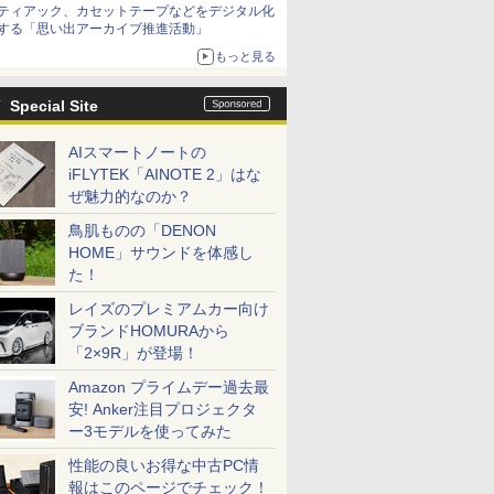
ティアック、カセットテープなどをデジタル化
する「思い出アーカイブ推進活動」
もっと見る
Special Site
AIスマートノートの
iFLYTEK「AINOTE 2」はな
ぜ魅力的なのか？
鳥肌ものの「DENON
HOME」サウンドを体感し
た！
レイズのプレミアムカー向け
ブランドHOMURAから
「2×9R」が登場！
Amazon プライムデー過去最
安! Anker注目プロジェクタ
ー3モデルを使ってみた
性能の良いお得な中古PC情
報はこのページでチェック！