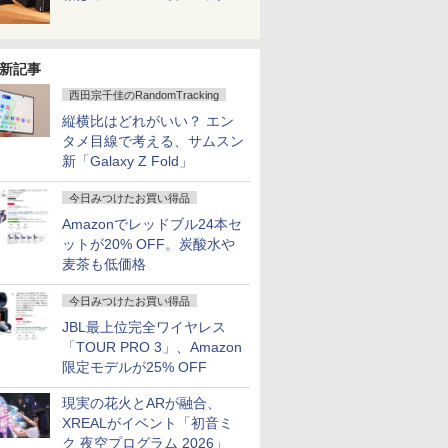
新記事
西田宗千佳のRandomTracking
縦横比はどれがいい？ エン
タメ目線で考える、サムスン
新「Galaxy Z Fold」
今日みつけたお買い得品
Amazonでレッドブル24本セ
ットが20% OFF。炭酸水や
麦茶も低価格
今日みつけたお買い得品
JBL最上位完全ワイヤレス
「TOUR PRO 3」、Amazon
限定モデルが25% OFF
現実の花火とARが融合、
XREALがイベント「初音ミ
ク 夜空プログラム 2026」