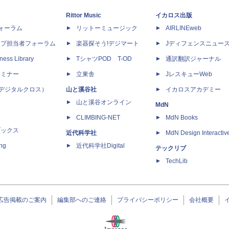
Rittor Music
イカロス出版
dフォーラム
リットーミュージック
AIRLINEweb
ップ担当者フォーラム
楽器探そう!デジマート
Jディフェンスニュー
ness Library
TシャツPOD T-OD
通訳翻訳ジャーナル
セミナー
立東舎
JレスキューWeb
 X（デジタルクロス）
山と溪谷社
イカロスアカデミー
山と溪谷オンライン
MdN
CLIMBING-NET
MdN Books
ブックス
近代科学社
MdN Design Interactiv
ing
近代科学社Digital
テックリブ
TechLib
広告掲載のご案内
編集部へのご連絡
プライバシーポリシー
会社概要