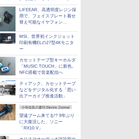
LIFEEAR、高透明度レジン採
用で、フェイスプレート着せ
替え可能なイヤフォン
「Nova Shell」
MSI、世界初インクジェット
印刷有機ELの27型4Kモニタ
ー
カセットテープ型キーホルダ
「MUSIC TOUCH」に新色。
NFC搭載で音楽配信へ
ティアック、カセットテープ
などをデジタル化する「思い
出アーカイブ推進活動」
小寺信良の週刊 Electric Zooma!
望遠ブーム来てる!? 9年ぶり
に大復活した、ソニー
「RX10 V」