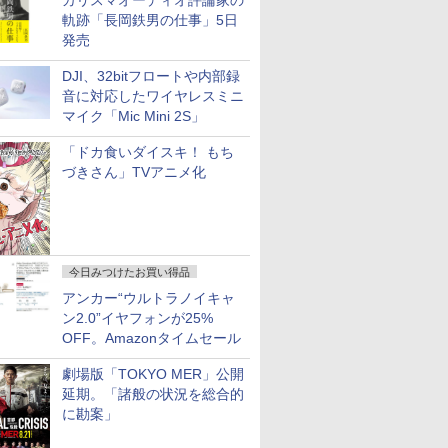
カリスマオーディオ評論家の
軌跡「長岡鉄男の仕事」5日
発売
DJI、32bitフロートや内部録
音に対応したワイヤレスミニ
マイク「Mic Mini 2S」
「ドカ食いダイスキ！ もち
づきさん」TVアニメ化
今日みつけたお買い得品
アンカー“ウルトラノイキャ
ン2.0”イヤフォンが25%
OFF。Amazonタイムセール
劇場版「TOKYO MER」公開
延期。「諸般の状況を総合的
に勘案」