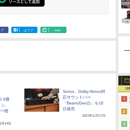
ェア
はてブ
note
1
Sonos、Dolby Atmos対
応サウンドバー
 6畳
「Beam(Gen2)」を18
ノン、
日発売
バー聴
2021年11月17日
年2月14日