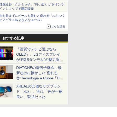
とまる
鎌倉紅谷「クルミッ子」“切り落とし”をオンラ
インショップで限定販売
水を飲まずにビールを飲むと倒れる「ふらつく
ビアグラスbyよなよなエール」
もっと見る
おすすめ記事
「画質でテレビ選ぶなら
OLED」、LGディスプレイ
が“RGBタンデム”の魅力訴
求。液晶とのガチ比較も
DIATONEの遺伝子継承、最
新なのに懐かしい“惚れる
音”Tecnologia e Cuore「DS-
TC52B」を聴く
XREALの安価なサブブラン
ド「xbx」、実は「色が一番
良い」製品だった