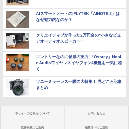
AIスマートノートのiFLYTEK「AINOTE 2」は
なぜ魅力的なのか？
クリエイティブが作った2万円台の“小さなピュ
アオーディオスピーカー”
エントリーなのに脅威の実力!「Osprey」Nobl
e Audioワイヤレスイヤフォン4機種を一気に聴
く
ソニーミラーレス一眼の大特集！ 見どころ記事
まとめ
本サイトのご利用について
お問い合わせ
広告掲載のご案内
編集部へのご連絡