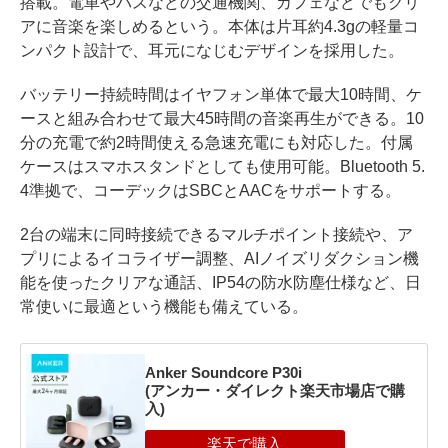
搭載。電車やバスなどの交通機関、カフェなどでもクリ
アに音楽を楽しめるという。本体は片耳約4.3gの軽量コ
ンパクト設計で、耳元になじむデザインを採用した。
バッテリー持続時間はイヤフォン単体で最大10時間、ケ
ースと組み合わせて最大45時間の音楽再生ができる。10
分の充電で約2時間使える急速充電にも対応した。付属
ケースはスマホスタンドとしても使用可能。Bluetooth 5.
4準拠で、コーデックはSBCとAACをサポートする。
2台の端末に同時接続できるマルチポイント接続や、ア
プリによるイコライザー調整、AIノイズリダクション機
能を使ったクリアな通話、IP54の防水防塵仕様など、日
常使いに最適という機能も備えている。
Anker Soundcore P30i
(アンカー・ダイレクト楽天市場店で購
入)