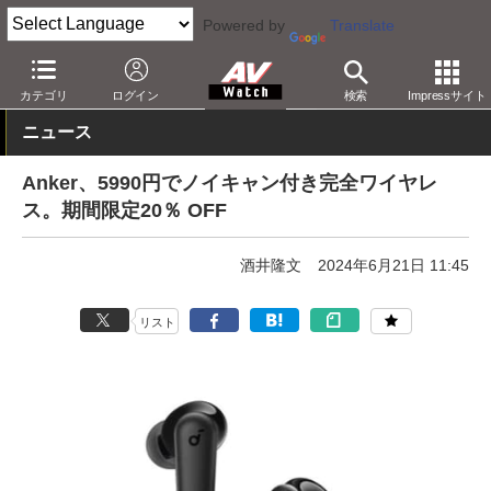
Powered by
Translate
AV Watch
製品
ヘッドフォン
Anker
カテゴリ
ログイン
検索
Impressサイト
ニュース
Anker、5990円でノイキャン付き完全ワイヤレ
ス。期間限定20％ OFF
酒井隆文
2024年6月21日 11:45
リスト