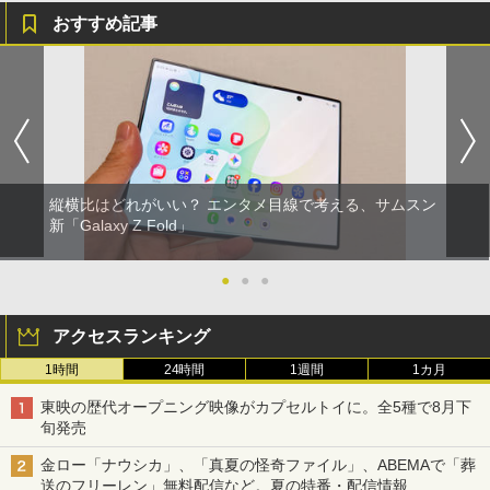
おすすめ記事
縦横比はどれがいい？ エンタメ目線で考える、サムスン
新「Galaxy Z Fold」
●
●
●
アクセスランキング
1時間
24時間
1週間
1カ月
東映の歴代オープニング映像がカプセルトイに。全5種で8月下
旬発売
金ロー「ナウシカ」、「真夏の怪奇ファイル」、ABEMAで「葬
送のフリーレン」無料配信など。夏の特番・配信情報