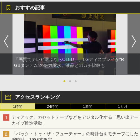
おすすめ記事
「画質でテレビ選ぶならOLED」、LGディスプレイが“R
GBタンデム”の魅力訴求。液晶とのガチ比較も
●
●
●
アクセスランキング
1時間
24時間
1週間
1カ月
ティアック、カセットテープなどをデジタル化する「思い出アー
カイブ推進活動」
「バック・トゥ・ザ・フューチャー」の時計台をモチーフにした
腕時計。1985本限定