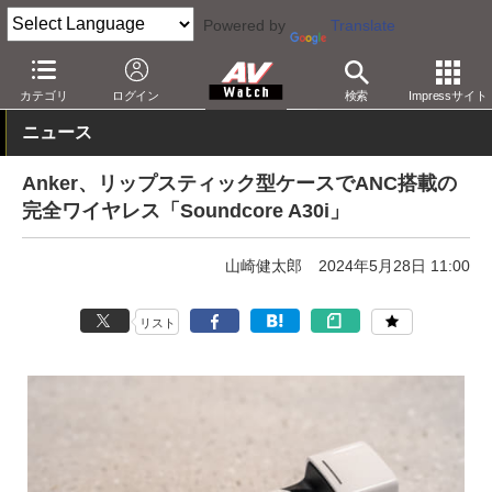
Powered by
Translate
AV Watch
製品
ヘッドフォン
Anker
カテゴリ
ログイン
検索
Impressサイト
ニュース
Anker、リップスティック型ケースでANC搭載の
完全ワイヤレス「Soundcore A30i」
山崎健太郎
2024年5月28日 11:00
リスト