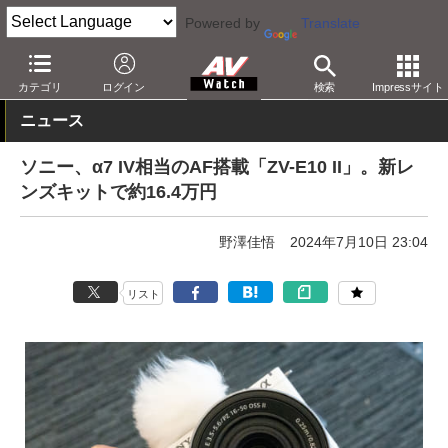
Powered by
Translate
AV Watch
製品
デジタルカメラ
ソニー
カテゴリ
ログイン
検索
Impressサイト
ニュース
ソニー、α7 IV相当のAF搭載「ZV-E10 II」。新レ
ンズキットで約16.4万円
野澤佳悟
2024年7月10日 23:04
リスト