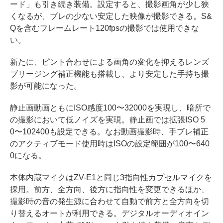
ード」も引き続き装備。設定すると、撮影画角が少し狭
くなるが、ブレの少ない安定した映像が撮影できる。S&
Qを含むフレームレート120fpsの撮影では使用できな
い。
新たに、ピント合わせによる画角の変化を抑えるレンズ
ブリージング補正機能も搭載し、より安定した手持ち撮
影が可能になった。
静止画動画ともにISO感度100〜32000を実現し、暗所で
の撮影において低ノイズを実現。静止画では拡張ISO 5
0〜102400も設定できる。なお動画撮影時、手ブレ補正
のアクティブモード使用時はISOの設定範囲が100〜640
0になる。
本体内蔵マイクはZV-E1と同じ3指向性カプセルマイクを
採用。前方、全方向、後方に指向性を変更できるほか、
撮影時の音の発生源に合わせて自動で前方と全方向を切
り替えるオートが利用できる。デジタルオーディオイン