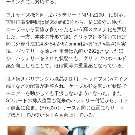
ーミングにも対応する。
フルサイズ機と同じZバッテリー「NP-FZ100」に対応。
実動画撮影時間は従来の約80分から、約130分に伸び、
ユーザーから要望が多かったという高スタミナ化を実現
した。一方、本体の外形寸法はグリップ部を除いてほぼ
同じ外形寸法114.8×54.2×67.5mm(幅×奥行き×高さ)を実
現。バッテリーを除いた重量は7g軽い292gとなったほ
か、バッテリーを入れた状態でも、グリップのホールド
感が向上したことで、ほぼ同等の重量感となっている。
引き続きバリアングル液晶を採用。ヘッドフォン/マイク
端子などの配置が調整され、ケーブル類を繋いだ状態で
モニターを動かしても干渉しないようになった。また、
SDカードの挿入位置も従来のバッテリー付近から、ボデ
ィ側面に変更。ほかのαシリーズと同じ位置になり、サ
ブ機としての使いやすさも向上している。