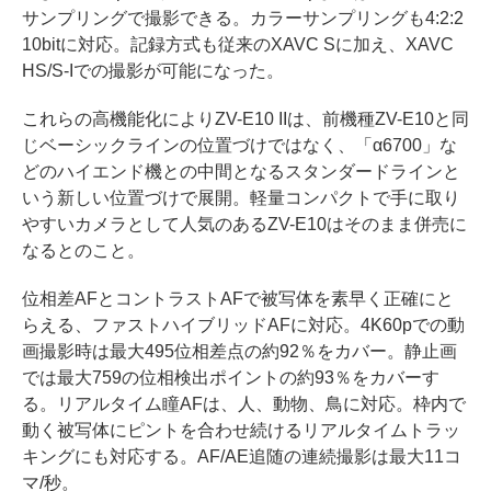
サンプリングで撮影できる。カラーサンプリングも4:2:2
10bitに対応。記録方式も従来のXAVC Sに加え、XAVC
HS/S-Iでの撮影が可能になった。
これらの高機能化によりZV-E10 IIは、前機種ZV-E10と同
じベーシックラインの位置づけではなく、「α6700」な
どのハイエンド機との中間となるスタンダードラインと
いう新しい位置づけで展開。軽量コンパクトで手に取り
やすいカメラとして人気のあるZV-E10はそのまま併売に
なるとのこと。
位相差AFとコントラストAFで被写体を素早く正確にと
らえる、ファストハイブリッドAFに対応。4K60pでの動
画撮影時は最大495位相差点の約92％をカバー。静止画
では最大759の位相検出ポイントの約93％をカバーす
る。リアルタイム瞳AFは、人、動物、鳥に対応。枠内で
動く被写体にピントを合わせ続けるリアルタイムトラッ
キングにも対応する。AF/AE追随の連続撮影は最大11コ
マ/秒。