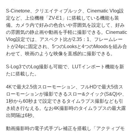
S-Cinetone、クリエイティブルック、Cinematic Vlog設
定など、上位機種「ZV-E1」に搭載している機能も装
備。カメラ内で好みの色合いや雰囲気を設定して、好み
の雰囲気の静止画や動画を手軽に撮影できる。Cinematic
Vlog設定では、アスペクト比が2.35：1、フレームレー
トが24pに固定され、5つのLooksと4つのMoodsを組み合
わせて、映画のような映像を直感的に撮影できる。
S-Log3でのLog撮影も可能で、LUTインポート機能を新
たに搭載した。
4Kで最大2.5倍スローモーション、フルHDで最大5倍ス
ローモーションが撮影できるスロー&クイック(S&Q)や、
1秒から60秒まで設定できるタイムラプス撮影なども引
き続き行なえる。なお4K撮影時のタイムラプスの最大露
出間隔は6秒。
動画撮影時の電子式手ブレ補正を搭載し「アクティブモ