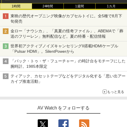
1時間
24時間
1週間
1カ月
東映の歴代オープニング映像がカプセルトイに。全5種で8月下
旬発売
金ロー「ナウシカ」、「真夏の怪奇ファイル」、ABEMAで「葬
送のフリーレン」無料配信など。夏の特番・配信情報
世界初アクティブノイズキャンセリングII搭載HDMIケーブル
「Pulsar HDMI」。SilentPowerから
「バック・トゥ・ザ・フューチャー」の時計台をモチーフにした
腕時計。1985本限定
ティアック、カセットテープなどをデジタル化する「思い出アー
カイブ推進活動」
もっと見る
AV Watch をフォローする