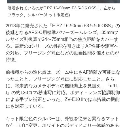
装着されているのがE PZ 16-50mm F3.5-5.6 OSS II。左から
ブラック、シルバー(キット限定色)
2013年に発売された「E PZ 16-50mm F3.5-5.6 OSS」の
後継となるAPS-C用標準パワーズームレンズ。35mmフ
ルサイズ判換算で24〜75mm相当の焦点距離をカバーす
る。最新のαシリーズの性能を引き出すAF性能や連写へ
の対応、ブリージング補正などの動画性能を備えたのが
特徴。
前機種からの進化点は、ズーム中にもAF追随が可能にな
ったことと、ブリージング補正に対応したこと。さら
に、将来的なカメラボディの機能向上を見据え、「α9 II
I」の約120コマ/秒連写に対応。ボディ・レンズ協調制御
による手ブレ補正といった、ZV-E10 IIでは非搭載の機能
にも対応している。
キット限定色のシルバーは、外観を従来と異なるマット
な仕上げに変更。ホワイトのボディとより一体感のある