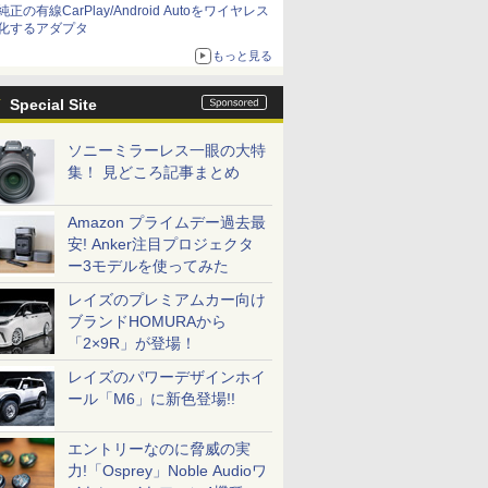
純正の有線CarPlay/Android Autoをワイヤレス
化するアダプタ
もっと見る
Special Site
ソニーミラーレス一眼の大特
集！ 見どころ記事まとめ
Amazon プライムデー過去最
安! Anker注目プロジェクタ
ー3モデルを使ってみた
レイズのプレミアムカー向け
ブランドHOMURAから
「2×9R」が登場！
レイズのパワーデザインホイ
ール「M6」に新色登場!!
エントリーなのに脅威の実
力!「Osprey」Noble Audioワ