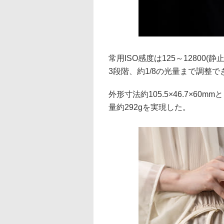
常用ISO感度は125～12800
3段階、約1/8の光量まで調整で
外形寸法約105.5×46.7×6
量約292gを実現した。