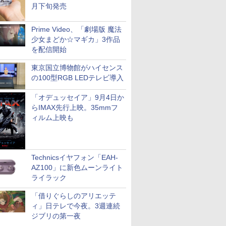
月下旬発売
Prime Video、「劇場版 魔法
少女まどか☆マギカ」3作品
を配信開始
東京国立博物館がハイセンス
の100型RGB LEDテレビ導入
「オデュッセイア」9月4日か
らIMAX先行上映。35mmフ
ィルム上映も
Technicsイヤフォン「EAH-
AZ100」に新色ムーンライト
ライラック
「借りぐらしのアリエッテ
ィ」日テレで今夜。3週連続
ジブリの第一夜