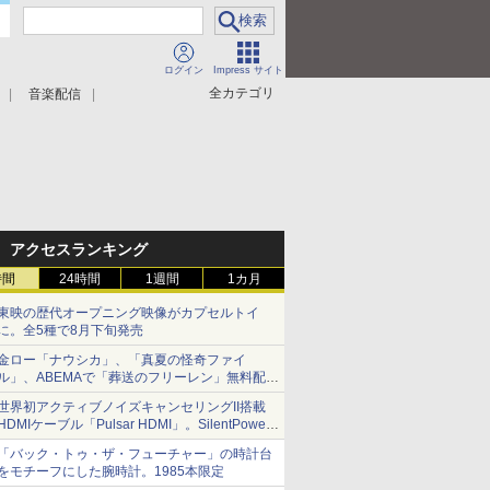
ログイン
Impress サイト
全カテゴリ
音楽配信
アクセスランキング
時間
24時間
1週間
1カ月
東映の歴代オープニング映像がカプセルトイ
に。全5種で8月下旬発売
金ロー「ナウシカ」、「真夏の怪奇ファイ
ル」、ABEMAで「葬送のフリーレン」無料配信
など。夏の特番・配信情報
世界初アクティブノイズキャンセリングII搭載
HDMIケーブル「Pulsar HDMI」。SilentPower
から
「バック・トゥ・ザ・フューチャー」の時計台
をモチーフにした腕時計。1985本限定