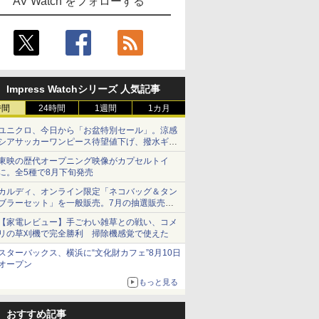
AV Watch をフォローする
Impress Watchシリーズ 人気記事
時間
24時間
1週間
1カ月
ユニクロ、今日から「お盆特別セール」。涼感
シアサッカーワンピース待望値下げ、撥水ギア
ショーツは1990円に
東映の歴代オープニング映像がカプセルトイ
に。全5種で8月下旬発売
カルディ、オンライン限定「ネコバッグ＆タン
ブラーセット」を一般販売。7月の抽選販売の
当選無効分
【家電レビュー】手ごわい雑草との戦い、コメ
リの草刈機で完全勝利 掃除機感覚で使えた
スターバックス、横浜に“文化財カフェ”8月10日
オープン
もっと見る
おすすめ記事