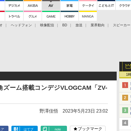
オ
ヘッドフォン
映像配信
BD
放送
業界動向
スピーカー
ェクタ
PS4
BDプレーヤー
映像配信
BD
1
角ズーム搭載コンデジVLOGCAM「ZV-
野澤佳悟
2023年5月23日 23:02
ブックマーク
ェア
はてブ
note