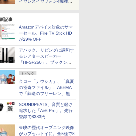
イヤレスイヤフォン4機種を
一気に聴く
新記事
Amazonデバイス対象のサマ
ーセール。Fire TV Stick HD
が29% OFF
アバック、リビングに調和す
るシアタースピーカー
「HFSP250」。ブックシェ
ルフはペア3万円以下
トピック
金ロー「ナウシカ」、「真夏
の怪奇ファイル」、ABEMA
で「葬送のフリーレン」無料
配信など。夏の特番・配信情
SOUNDPEATS、音質と軽さ
報
追求した「Air6 Pro」。先行
登録で8383円
東映の歴代オープニング映像
がカプセルトイに。全5種で8