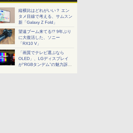
縦横比はどれがいい？ エン
タメ目線で考える、サムスン
新「Galaxy Z Fold」
望遠ブーム来てる!? 9年ぶり
に大復活した、ソニー
「RX10 V」
「画質でテレビ選ぶなら
OLED」、LGディスプレイ
が“RGBタンデム”の魅力訴
求。液晶とのガチ比較も