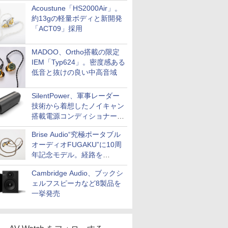
Acoustune「HS2000Air」。
約13gの軽量ボディと新開発
「ACT09」採用
MADOO、Ortho搭載の限定
IEM「Typ624」。密度感ある
低音と抜けの良い中高音域
SilentPower、軍事レーダー
技術から着想したノイキャン
搭載電源コンディショナー
「AC iPurifier2」
Brise Audio“究極ポータブル
オーディオFUGAKU”に10周
年記念モデル。経路を
NISHIKIで統一。400万円
Cambridge Audio、ブックシ
ェルフスピーカなど8製品を
一挙発売