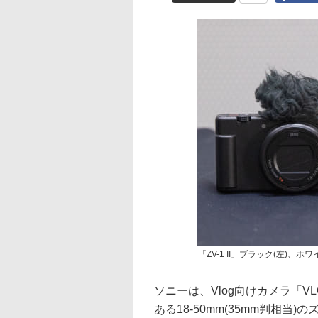
「ZV-1 II」ブラック(左)、ホワ
ソニーは、Vlog向けカメラ「V
ある18-50mm(35mm判相