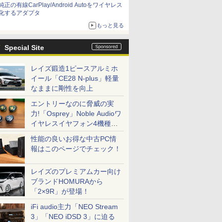
純正の有線CarPlay/Android Autoをワイヤレス
化するアダプタ
もっと見る
Special Site
レイズ鍛造1ピースアルミホ
イール「CE28 N-plus」軽量
なままに剛性を向上
エントリーなのに脅威の実
力!「Osprey」Noble Audioワ
イヤレスイヤフォン4機種を
一気に聴く
性能の良いお得な中古PC情
報はこのページでチェック！
レイズのプレミアムカー向け
ブランドHOMURAから
「2×9R」が登場！
iFi audio主力「NEO Stream
3」「NEO iDSD 3」に迫る