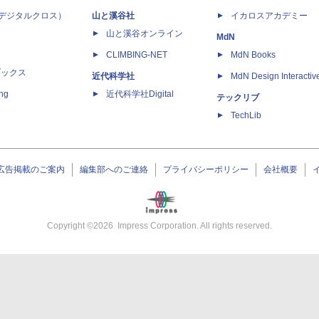
 X（デジタルクロス）
山と溪谷社
イカロスアカデミー
山と溪谷オンライン
MdN
CLIMBING-NET
MdN Books
ブックス
近代科学社
MdN Design Interactiv
ing
近代科学社Digital
テックリブ
TechLib
広告掲載のご案内
編集部へのご連絡
プライバシーポリシー
会社概要
Copyright ©
2026
Impress Corporation. All rights reserved.