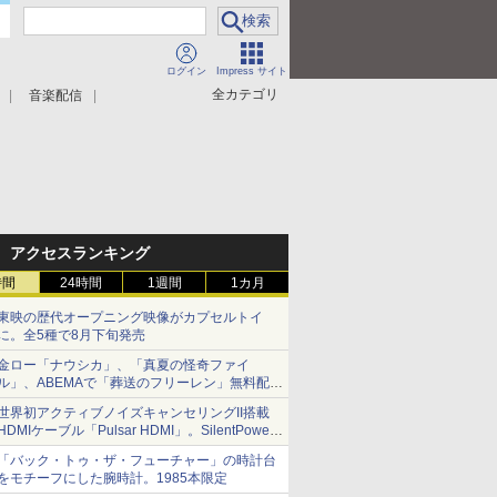
ログイン
Impress サイト
全カテゴリ
音楽配信
アクセスランキング
時間
24時間
1週間
1カ月
東映の歴代オープニング映像がカプセルトイ
に。全5種で8月下旬発売
金ロー「ナウシカ」、「真夏の怪奇ファイ
ル」、ABEMAで「葬送のフリーレン」無料配信
など。夏の特番・配信情報
世界初アクティブノイズキャンセリングII搭載
HDMIケーブル「Pulsar HDMI」。SilentPower
から
「バック・トゥ・ザ・フューチャー」の時計台
をモチーフにした腕時計。1985本限定