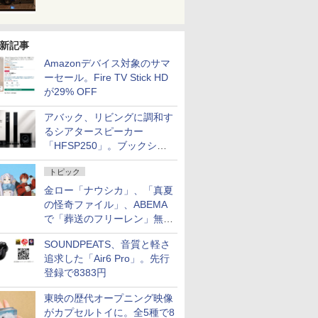
新記事
Amazonデバイス対象のサマ
ーセール。Fire TV Stick HD
が29% OFF
アバック、リビングに調和す
るシアタースピーカー
「HFSP250」。ブックシェ
ルフはペア3万円以下
トピック
金ロー「ナウシカ」、「真夏
の怪奇ファイル」、ABEMA
で「葬送のフリーレン」無料
配信など。夏の特番・配信情
SOUNDPEATS、音質と軽さ
報
追求した「Air6 Pro」。先行
登録で8383円
東映の歴代オープニング映像
がカプセルトイに。全5種で8