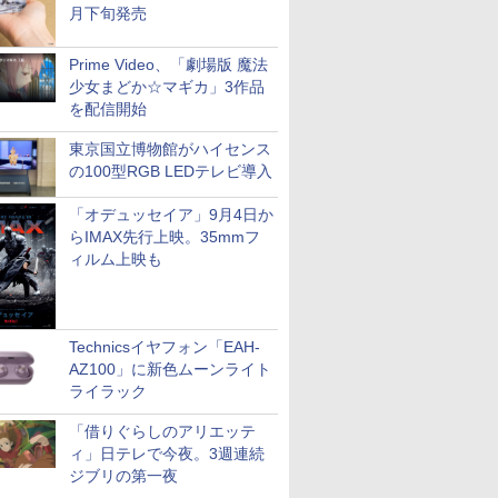
月下旬発売
Prime Video、「劇場版 魔法
少女まどか☆マギカ」3作品
を配信開始
東京国立博物館がハイセンス
の100型RGB LEDテレビ導入
「オデュッセイア」9月4日か
らIMAX先行上映。35mmフ
ィルム上映も
Technicsイヤフォン「EAH-
AZ100」に新色ムーンライト
ライラック
「借りぐらしのアリエッテ
ィ」日テレで今夜。3週連続
ジブリの第一夜