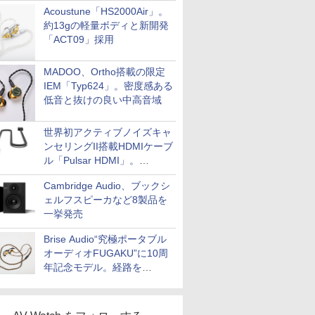
Acoustune「HS2000Air」。
約13gの軽量ボディと新開発
「ACT09」採用
MADOO、Ortho搭載の限定
IEM「Typ624」。密度感ある
低音と抜けの良い中高音域
世界初アクティブノイズキャ
ンセリングII搭載HDMIケーブ
ル「Pulsar HDMI」。
SilentPowerから
Cambridge Audio、ブックシ
ェルフスピーカなど8製品を
一挙発売
Brise Audio“究極ポータブル
オーディオFUGAKU”に10周
年記念モデル。経路を
NISHIKIで統一。400万円