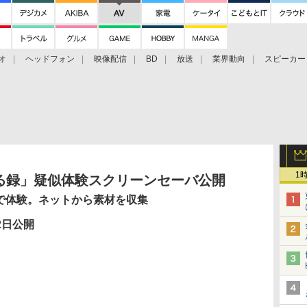
オ
ヘッドフォン
映像配信
BD
放送
業界動向
スピーカー
ェクタ
PS4
BDプレーヤー
映像配信
BD
1
る録」疑似体験スクリーンセーバ公開
Cで体験。ネットから素材を収集
2日公開