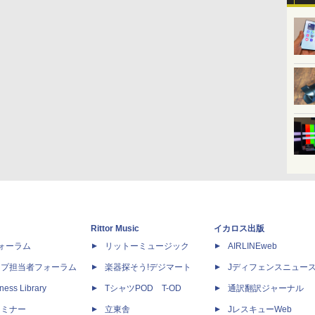
Rittor Music
イカロス出版
dフォーラム
リットーミュージック
AIRLINEweb
ップ担当者フォーラム
楽器探そう!デジマート
Jディフェンスニュー
ness Library
TシャツPOD T-OD
通訳翻訳ジャーナル
セミナー
立東舎
JレスキューWeb