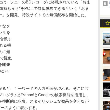
は、ソニーのBDレコーダに搭載されている「おま
気持ち良さ”をPC上で疑似体験できるという「おま
ー」を開発。特設サイトでの無償配布を開始した。
きなタ
ンルを
が合致す
れる機
人に知
上で疑似
を開発
)とい
ると、キーワードの入力画面が現れる。そこに芸
グラムがYahoo!とGoogleの検索機能を活用し、
を横断的に収集。スタイリッシュな効果を交えなが
ビーのように表示する。