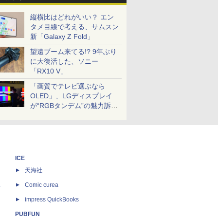
縦横比はどれがいい？ エン
タメ目線で考える、サムスン
新「Galaxy Z Fold」
望遠ブーム来てる!? 9年ぶり
に大復活した、ソニー
「RX10 V」
「画質でテレビ選ぶなら
OLED」、LGディスプレイ
が“RGBタンデム”の魅力訴
求。液晶とのガチ比較も
ICE
天海社
ス
Comic curea
impress QuickBooks
PUBFUN