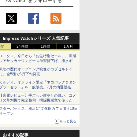
AV Watch をフォローする
Impress Watchシリーズ 人気記事
時間
24時間
1週間
1カ月
ユニクロ、今日から「お盆特別セール」。涼感
シアサッカーワンピース待望値下げ、撥水ギア
ショーツは1990円に
東映の歴代オープニング映像がカプセルトイ
に。全5種で8月下旬発売
カルディ、オンライン限定「ネコバッグ＆タン
ブラーセット」を一般販売。7月の抽選販売の
当選無効分
【家電レビュー】手ごわい雑草との戦い、コメ
リの草刈機で完全勝利 掃除機感覚で使えた
スターバックス、横浜に“文化財カフェ”8月10日
オープン
もっと見る
おすすめ記事