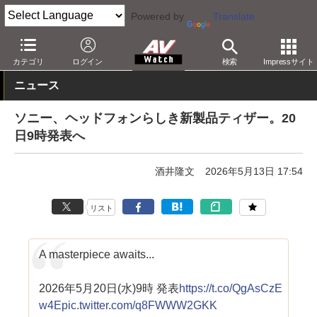
Powered by
Translate
AV Watch
製品
ヘッドフォン
ソニー
カテゴリ
ログイン
検索
Impressサイト
ニュース
ソニー、ヘッドフォンらしき新製品ティザー。20
日9時発表へ
酒井隆文
2026年5月13日 17:54
リスト
A masterpiece awaits...
2026年5月20日(水)9時 発表
https://t.co/QgAsCzE
w4E
pic.twitter.com/q8FWWW2GKK