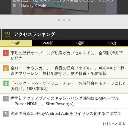
縦横比はどれがいい？ エンタメ目線で考える、サムスン
新「Galaxy Z Fold」
●
●
●
アクセスランキング
1時間
24時間
1週間
1カ月
東映の歴代オープニング映像がカプセルトイに。全5種で8月下
旬発売
金ロー「ナウシカ」、「真夏の怪奇ファイル」、ABEMAで「葬
送のフリーレン」無料配信など。夏の特番・配信情報
「バック・トゥ・ザ・フューチャー」の時計台をモチーフにした
腕時計。1985本限定
世界初アクティブノイズキャンセリングII搭載HDMIケーブル
「Pulsar HDMI」。SilentPowerから
純正の有線CarPlay/Android Autoをワイヤレス化するアダプタ
もっと見る