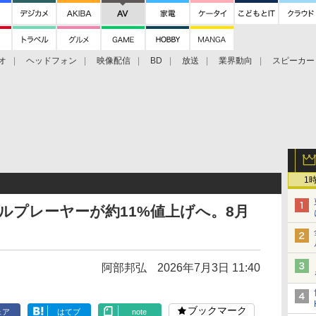
オ
ヘッドフォン
映像配信
BD
放送
業界動向
スピーカー
ェクタ
PS4
BDプレーヤー
映像配信
BD
1
サルプレーヤーが約11%値上げへ。8月
阿部邦弘
2026年7月3日 11:40
ブックマーク
ェア
はてブ
note