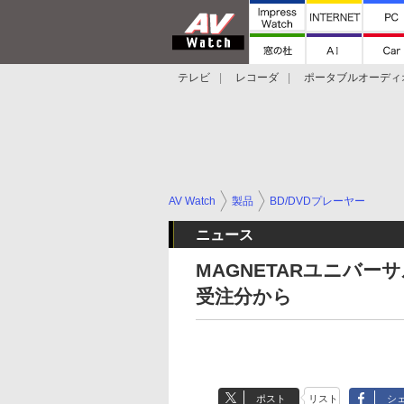
テレビ
レコーダ
ポータブルオーディ
スマートスピーカー
デジカメ
プロジ
AV Watch
製品
BD/DVDプレーヤー
ニュース
MAGNETARユニバー
受注分から
ポスト
リスト
シ