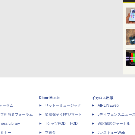
Rittor Music
イカロス出版
dフォーラム
リットーミュージック
AIRLINEweb
ップ担当者フォーラム
楽器探そう!デジマート
Jディフェンスニュー
ness Library
TシャツPOD T-OD
通訳翻訳ジャーナル
セミナー
立東舎
JレスキューWeb