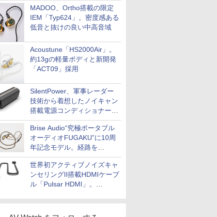
MADOO、Ortho搭載の限定
IEM「Typ624」。密度感ある
低音と抜けの良い中高音域
Acoustune「HS2000Air」。
約13gの軽量ボディと新開発
「ACT09」採用
SilentPower、軍事レーダー
技術から着想したノイキャン
搭載電源コンディショナー
「AC iPurifier2」
Brise Audio“究極ポータブル
オーディオFUGAKU”に10周
年記念モデル。経路を
NISHIKIで統一。400万円
世界初アクティブノイズキャ
ンセリングII搭載HDMIケーブ
ル「Pulsar HDMI」。
SilentPowerから