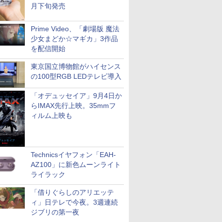
月下旬発売
Prime Video、「劇場版 魔法
少女まどか☆マギカ」3作品
を配信開始
東京国立博物館がハイセンス
の100型RGB LEDテレビ導入
「オデュッセイア」9月4日か
らIMAX先行上映。35mmフ
ィルム上映も
Technicsイヤフォン「EAH-
AZ100」に新色ムーンライト
ライラック
「借りぐらしのアリエッテ
ィ」日テレで今夜。3週連続
ジブリの第一夜