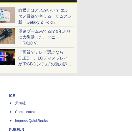
縦横比はどれがいい？ エン
タメ目線で考える、サムスン
新「Galaxy Z Fold」
望遠ブーム来てる!? 9年ぶり
に大復活した、ソニー
「RX10 V」
「画質でテレビ選ぶなら
OLED」、LGディスプレイ
が“RGBタンデム”の魅力訴
求。液晶とのガチ比較も
ICE
天海社
ス
Comic curea
impress QuickBooks
PUBFUN