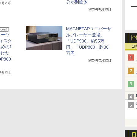
分が別筐体
11月28日
2026年6月19日
MAGNETARユニバーサ
レーヤ
ルプレーヤー登場。
ディスク
「UDP900」約55万
1
めの1
円、「UDP800」約30
かけた
万円
P800
2024年2月22日
年4月21日