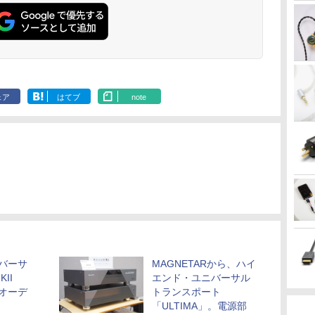
ェア
はてブ
note
ニバーサ
MAGNETARから、ハイ
II
エンド・ユニバーサル
やオーデ
トランスポート
「ULTIMA」。電源部