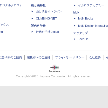
 X（デジタルクロス）
山と溪谷社
イカロスアカデミー
山と溪谷オンライン
MdN
CLIMBING-NET
MdN Books
ブックス
近代科学社
MdN Design Interactiv
ing
近代科学社Digital
テックリブ
TechLib
広告掲載のご案内
編集部へのご連絡
プライバシーポリシー
会社概要
Copyright ©
2026
Impress Corporation. All rights reserved.