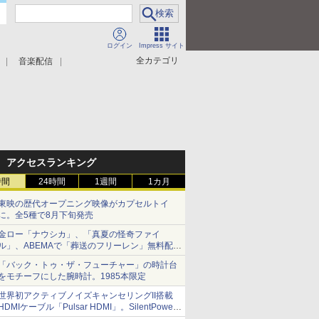
ログイン
Impress サイト
全カテゴリ
音楽配信
アクセスランキング
時間
24時間
1週間
1カ月
東映の歴代オープニング映像がカプセルトイ
に。全5種で8月下旬発売
金ロー「ナウシカ」、「真夏の怪奇ファイ
ル」、ABEMAで「葬送のフリーレン」無料配信
など。夏の特番・配信情報
「バック・トゥ・ザ・フューチャー」の時計台
をモチーフにした腕時計。1985本限定
世界初アクティブノイズキャンセリングII搭載
HDMIケーブル「Pulsar HDMI」。SilentPower
から