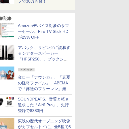
フで30万円台！
新記事
Amazonデバイス対象のサマ
ーセール。Fire TV Stick HD
が29% OFF
アバック、リビングに調和す
るシアタースピーカー
「HFSP250」。ブックシェ
ルフはペア3万円以下
トピック
金ロー「ナウシカ」、「真夏
の怪奇ファイル」、ABEMA
で「葬送のフリーレン」無料
配信など。夏の特番・配信情
SOUNDPEATS、音質と軽さ
報
追求した「Air6 Pro」。先行
登録で8383円
東映の歴代オープニング映像
がカプセルトイに。全5種で8