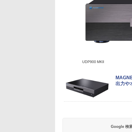
UDP900 MKII
MAGN
出力や
Google