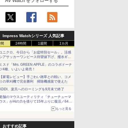
AV Watch をフォローする
Impress Watchシリーズ 人気記事
時間
24時間
1週間
1カ月
ユニクロ、今日から「お盆特別セール」。涼感
シアサッカーワンピース待望値下げ、撥水ギア
ショーツは1990円に
ミスド「Mrs. GREEN APPLE」のコラボドーナ
ツ4種、いよいよ発売！
【家電レビュー】手ごわい雑草との戦い、コメ
リの草刈機で完全勝利 掃除機感覚で使えた
KDDI、楽天へのローミングを9月末で終了
老舗のマウスユーティリティ「チューチューマ
ウス」がAIの力を借りて15年ぶりに復活／64bit
化、Windows 10/11、「Chrome」も走り回
もっと見る
る。復活記念で2026年末まで500円
おすすめ記事