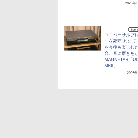
2025年
ユニバーサルプ
ーを死守せよ! 
を今後も楽しむた
台、音に磨きを
MAGNETAR「UD
MKII」
2026