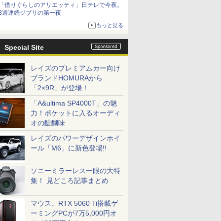
「借りぐらしのアリエッティ」日テレで今夜。
3週連続ジブリの第一夜
もっと見る
Special Site
レイズのプレミアムカー向け
ブランドHOMURAから
「2×9R」が登場！
「A&ultima SP4000T」の魅
力！ポケットに入るオーディ
オの醍醐味
レイズのパワーデザインホイ
ール「M6」に新色登場!!
ソニーミラーレス一眼の大特
集！ 見どころ記事まとめ
マウス、RTX 5060 Ti搭載ゲ
ーミングPCが7万5,000円オ