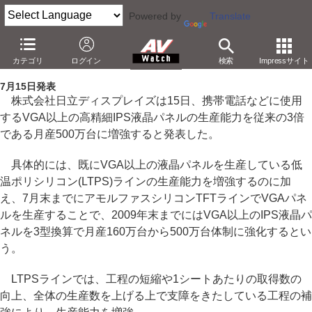
Powered by
Translate
日立ディスプレイズ、小型IPS液晶を月産500万台に増強
カテゴリ
ログイン
検索
Impressサイト
－LTPSライン増強やアモルファスラインでの生産により
7月15日発表
株式会社日立ディスプレイズは15日、携帯電話などに使用
するVGA以上の高精細IPS液晶パネルの生産能力を従来の3倍
である月産500万台に増強すると発表した。
具体的には、既にVGA以上の液晶パネルを生産している低
温ポリシリコン(LTPS)ラインの生産能力を増強するのに加
え、7月末までにアモルファスシリコンTFTラインでVGAパネ
ルを生産することで、2009年末までにはVGA以上のIPS液晶パ
ネルを3型換算で月産160万台から500万台体制に強化するとい
う。
LTPSラインでは、工程の短縮や1シートあたりの取得数の
向上、全体の生産数を上げる上で支障をきたしている工程の補