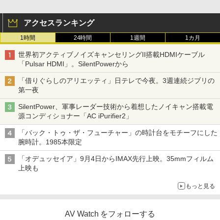
アクセスランキング
1時間
24時間
1週間
1カ月
世界初アクティブノイズキャンセリングII搭載HDMIケーブル
「Pulsar HDMI」。SilentPowerから
「借りぐらしのアリエッティ」日テレで今夜。3週連続ジブリの
第一夜
SilentPower、軍事レーダー技術から着想したノイキャン搭載電
源コンディショナー「AC iPurifier2」
「バック・トゥ・ザ・フューチャー」の時計台をモチーフにした
腕時計。1985本限定
「オデュッセイア」9月4日からIMAX先行上映。35mmフィルム
上映も
もっと見る
AV Watch をフォローする